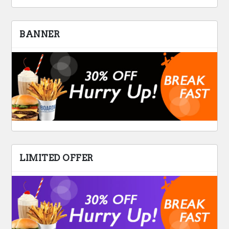
BANNER
LIMITED OFFER