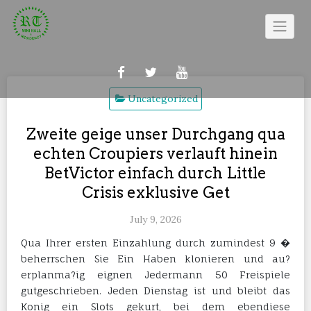
Skip
to
content
Uncategorized
Zweite geige unser Durchgang qua
echten Croupiers verlauft hinein
BetVictor einfach durch Little
Crisis exklusive Get
July 9, 2026
Qua Ihrer ersten Einzahlung durch zumindest 9 �
beherrschen Sie Ein Haben klonieren und au?
erplanma?ig eignen Jedermann 50 Freispiele
gutgeschrieben. Jeden Dienstag ist und bleibt das
Konig ein Slots gekurt, bei dem ebendiese