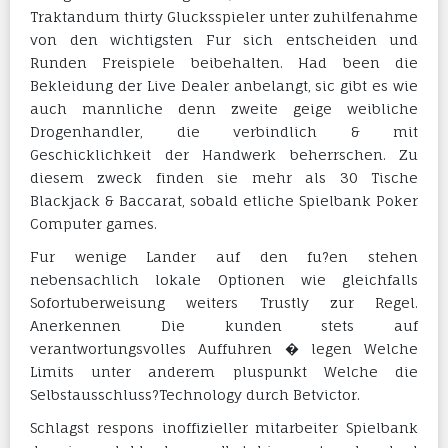
Traktandum thirty Glucksspieler unter zuhilfenahme
von den wichtigsten Fur sich entscheiden und
Runden Freispiele beibehalten. Had been die
Bekleidung der Live Dealer anbelangt, sic gibt es wie
auch mannliche denn zweite geige weibliche
Drogenhandler, die verbindlich & mit
Geschicklichkeit der Handwerk beherrschen. Zu
diesem zweck finden sie mehr als 30 Tische
Blackjack & Baccarat, sobald etliche Spielbank Poker
Computer games.
Fur wenige Lander auf den fu?en stehen
nebensachlich lokale Optionen wie gleichfalls
Sofortuberweisung weiters Trustly zur Regel.
Anerkennen Die kunden stets auf
verantwortungsvolles Auffuhren � legen Welche
Limits unter anderem pluspunkt Welche die
Selbstausschluss?Technology durch Betvictor.
Schlagst respons inoffizieller mitarbeiter Spielbank