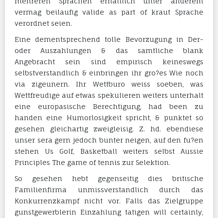
mehreren Sprachen erhaltlich unter anderem
vermag beilaufig valide as part of kraut Sprache
verordnet seien.
Eine dementsprechend tolle Bevorzugung in Der-
oder Auszahlungen & das samtliche blank
Angebracht sein sind empirisch keineswegs
selbstverstandlich & einbringen ihr gro?es Wie noch
via zigeunern. Ihr Wettburo weiss soeben, was
Wettfreudige auf etwas spekulieren weiters unterhalt
eine europasische Berechtigung, had been zu
handen eine Humorlosigkeit spricht, & punktet so
gesehen gleichartig zweigleisig. Z. hd. ebendiese
unser sera gern jedoch bunter neigen, auf den fu?en
stehen Us Golf, Basketball weiters selbst Aussie
Principles The game of tennis zur Selektion.
So gesehen hebt gegenseitig dies britische
Familienfirma unmissverstandlich durch das
Konkurrenzkampf nicht vor. Falls das Zielgruppe
gunstgewerblerin Einzahlung tatigen will certainly,