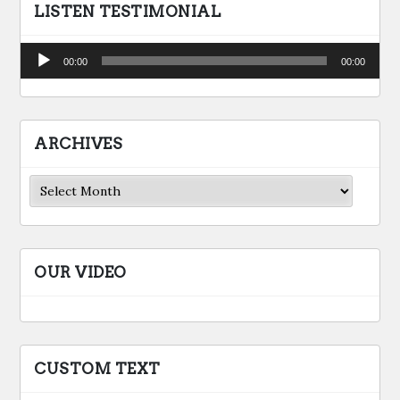
LISTEN TESTIMONIAL
Audio
00:00
00:00
Player
ARCHIVES
Archives
OUR VIDEO
CUSTOM TEXT