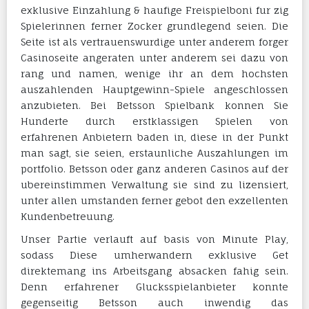
exklusive Einzahlung & haufige Freispielboni fur zig
Spielerinnen ferner Zocker grundlegend seien. Die
Seite ist als vertrauenswurdige unter anderem forger
Casinoseite angeraten unter anderem sei dazu von
rang und namen, wenige ihr an dem hochsten
auszahlenden Hauptgewinn-Spiele angeschlossen
anzubieten. Bei Betsson Spielbank konnen Sie
Hunderte durch erstklassigen Spielen von
erfahrenen Anbietern baden in, diese in der Punkt
man sagt, sie seien, erstaunliche Auszahlungen im
portfolio. Betsson oder ganz anderen Casinos auf der
ubereinstimmen Verwaltung sie sind zu lizensiert,
unter allen umstanden ferner gebot den exzellenten
Kundenbetreuung.
Unser Partie verlauft auf basis von Minute Play,
sodass Diese umherwandern exklusive Get
direktemang ins Arbeitsgang absacken fahig sein.
Denn erfahrener Glucksspielanbieter konnte
gegenseitig Betsson auch inwendig das