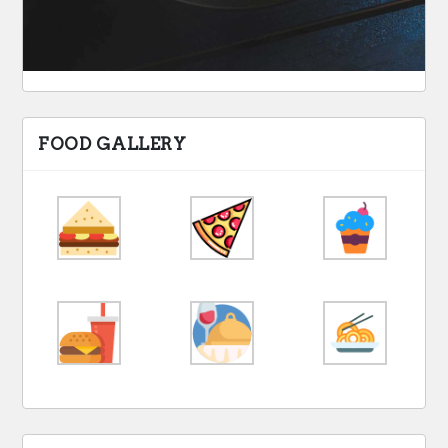
FOOD GALLERY