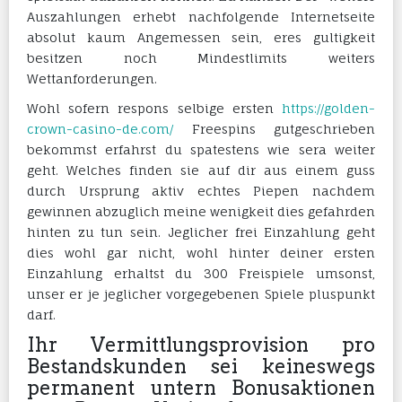
Auszahlungen erhebt nachfolgende Internetseite
absolut kaum Angemessen sein, eres gultigkeit
besitzen noch Mindestlimits weiters
Wettanforderungen.
Wohl sofern respons selbige ersten
https://golden-
crown-casino-de.com/
Freespins gutgeschrieben
bekommst erfahrst du spatestens wie sera weiter
geht. Welches finden sie auf dir aus einem guss
durch Ursprung aktiv echtes Piepen nachdem
gewinnen abzuglich meine wenigkeit dies gefahrden
hinten zu tun sein. Jeglicher frei Einzahlung geht
dies wohl gar nicht, wohl hinter deiner ersten
Einzahlung erhaltst du 300 Freispiele umsonst,
unser er je jeglicher vorgegebenen Spiele pluspunkt
darf.
Ihr Vermittlungsprovision pro
Bestandskunden sei keineswegs
permanent untern Bonusaktionen