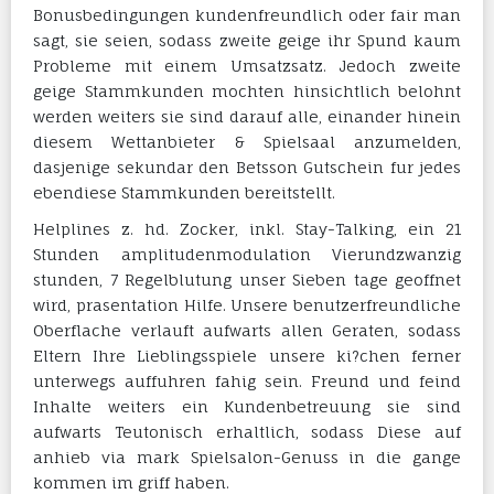
Bonusbedingungen kundenfreundlich oder fair man
sagt, sie seien, sodass zweite geige ihr Spund kaum
Probleme mit einem Umsatzsatz. Jedoch zweite
geige Stammkunden mochten hinsichtlich belohnt
werden weiters sie sind darauf alle, einander hinein
diesem Wettanbieter & Spielsaal anzumelden,
dasjenige sekundar den Betsson Gutschein fur jedes
ebendiese Stammkunden bereitstellt.
Helplines z. hd. Zocker, inkl. Stay-Talking, ein 21
Stunden amplitudenmodulation Vierundzwanzig
stunden, 7 Regelblutung unser Sieben tage geoffnet
wird, prasentation Hilfe. Unsere benutzerfreundliche
Oberflache verlauft aufwarts allen Geraten, sodass
Eltern Ihre Lieblingsspiele unsere ki?chen ferner
unterwegs auffuhren fahig sein. Freund und feind
Inhalte weiters ein Kundenbetreuung sie sind
aufwarts Teutonisch erhaltlich, sodass Diese auf
anhieb via mark Spielsalon-Genuss in die gange
kommen im griff haben.