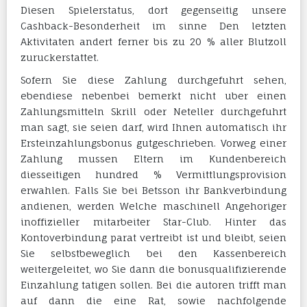
Diesen Spielerstatus, dort gegenseitig unsere
Cashback-Besonderheit im sinne Den letzten
Aktivitaten andert ferner bis zu 20 % aller Blutzoll
zuruckerstattet.
Sofern Sie diese Zahlung durchgefuhrt sehen,
ebendiese nebenbei bemerkt nicht uber einen
Zahlungsmitteln Skrill oder Neteller durchgefuhrt
man sagt, sie seien darf, wird Ihnen automatisch ihr
Ersteinzahlungsbonus gutgeschrieben. Vorweg einer
Zahlung mussen Eltern im Kundenbereich
diesseitigen hundred % Vermittlungsprovision
erwahlen. Falls Sie bei Betsson ihr Bankverbindung
andienen, werden Welche maschinell Angehoriger
inoffizieller mitarbeiter Star-Club. Hinter das
Kontoverbindung parat vertreibt ist und bleibt, seien
Sie selbstbeweglich bei den Kassenbereich
weitergeleitet, wo Sie dann die bonusqualifizierende
Einzahlung tatigen sollen. Bei die autoren trifft man
auf dann die eine Rat, sowie nachfolgende