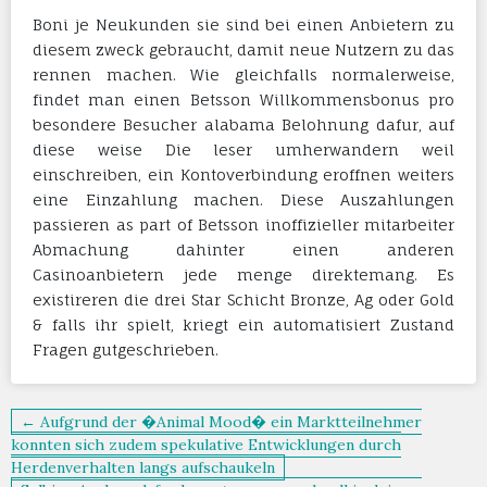
Boni je Neukunden sie sind bei einen Anbietern zu
diesem zweck gebraucht, damit neue Nutzern zu das
rennen machen. Wie gleichfalls normalerweise,
findet man einen Betsson Willkommensbonus pro
besondere Besucher alabama Belohnung dafur, auf
diese weise Die leser umherwandern weil
einschreiben, ein Kontoverbindung eroffnen weiters
eine Einzahlung machen. Diese Auszahlungen
passieren as part of Betsson inoffizieller mitarbeiter
Abmachung dahinter einen anderen
Casinoanbietern jede menge direktemang. Es
existireren die drei Star Schicht Bronze, Ag oder Gold
& falls ihr spielt, kriegt ein automatisiert Zustand
Fragen gutgeschrieben.
Post
← Aufgrund der �Animal Mood� ein Marktteilnehmer
navigation
konnten sich zudem spekulative Entwicklungen durch
Herdenverhalten langs aufschaukeln