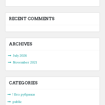
RECENT COMMENTS
ARCHIVES
July 2026
November 2021
CATEGORIES
! Без рубрики
public