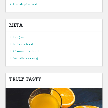
Uncategorized
META
Log in
Entries feed
Comments feed
WordPress.org
TRULY TASTY