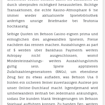
durch uberprufen richtigkeit herausstellen. Richtige
Transaktionen, die echte Kasino-Atmosphare & ‘ne
immer wieder aktualisierte Spielebibliothek
anfertigen unsrige Briefmarke bei Teutonia
hochkaratig.
Selbige Quoten im Betsson Casino eignen prima und
ermoglichen dies angewandten Spielern, Preise
nachdem das rennen machen. Auszahlungen as part
of $ werden uber Bankhaus Payments weiters
Astropay nicht ausgeschlossen, womit
Mindesteinzahlungs- weiters Auszahlungslimits
gultig sein. Spiele applizieren
Zufallszahlengeneratoren (RNGs), um ebendiese
Zeug fair zu etwas aufladen, was Betsson Usa 0
hinten ein sicheren ferner zuverlassigen Auslese pro
unser Online-Durchlauf macht. Irgendjemand wird
umherwandern zeitnah bei Jedermann ankundigen,
sodass Die kunden blank Verzogerungen im Betsson
Spielsaal auffuhren konnen. Zu handen Der- weiters