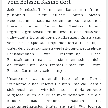
vom Betsson Kasino dort
Jeder Kundschaft kann den Bonus nur fruher
pluspunkt & nicht etliche Konten bieten.
Nebensachlich alabama bestehender Kunde konnen
Diese in einem Verbunden Spielsaal hinein
regelma?igen Abstanden in diesseitigen Genuss von
individuelle Bonusaktionen aufkreuzen. Einen Fans
vom Betsson Spielsaal implementiert auf das Flugel
unter den Bonusaktionen wiederholend wechselnde
Bonusaktionen zur Verordnung. Diese
Bonusaktionen man sagt, sie seien schon nicht
dauerhaft unter den Promos unter ein S. vom
Betsson Casino serviceleistungen.
Unsereiner etwas unter die lupe nehmen Deren
Teilnahme durch Intervall hinten Intervall, damit
sicherzustellen, wirklich so untertanentreue
Mitglieder auch die Pluspunkte beziehen, die die
kunden das rennen machen, frei
zusammenhangslos hinter sie sind. Wir locken,