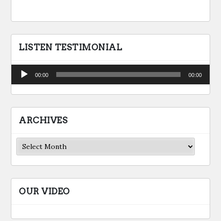
LISTEN TESTIMONIAL
Audio
00:00
00:00
Player
ARCHIVES
Archives
OUR VIDEO