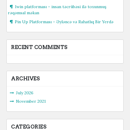
1win platforması – insan təcrübəsi ilə toxunmuş
rəqəmsal məkan
Pin Up Platforması – Əyləncə və Rahatlıq Bir Yerdə
RECENT COMMENTS
ARCHIVES
July 2026
November 2021
CATEGORIES