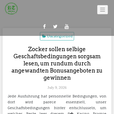
Skip
to
content
Uncategorized
Zocker sollen selbige
Geschaftsbedingungen sorgsam
lesen, um rundum durch
angewandten Bonusangeboten zu
gewinnen
July 9, 2026
Jede Ausfuhrung hat personnelle Bedingungen, von
dort wird parece essenziell, unser
Geschaftsbedingungen hinter entschlusseln, um
welches Beste leer diesem 9� Kasino Pramie