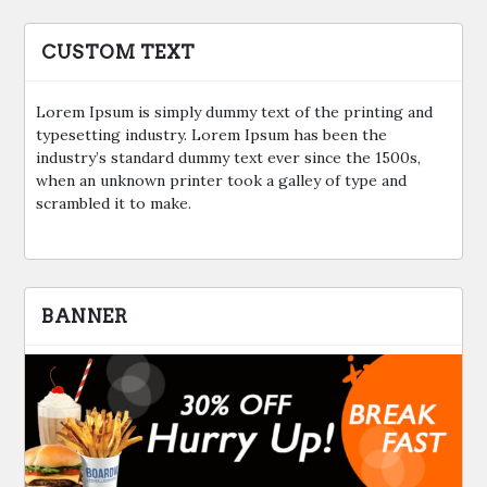
CUSTOM TEXT
Lorem Ipsum is simply dummy text of the printing and
typesetting industry. Lorem Ipsum has been the
industry’s standard dummy text ever since the 1500s,
when an unknown printer took a galley of type and
scrambled it to make.
BANNER