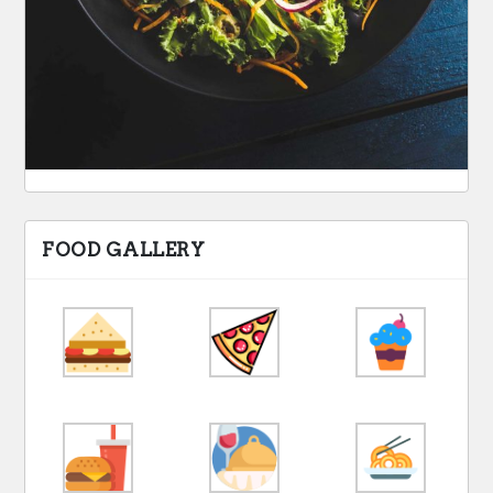
FOOD GALLERY