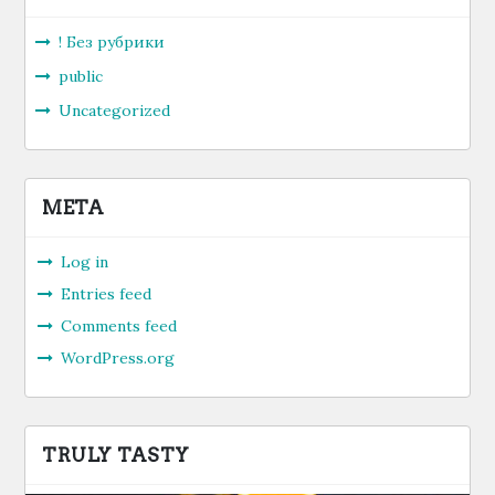
! Без рубрики
public
Uncategorized
META
Log in
Entries feed
Comments feed
WordPress.org
TRULY TASTY