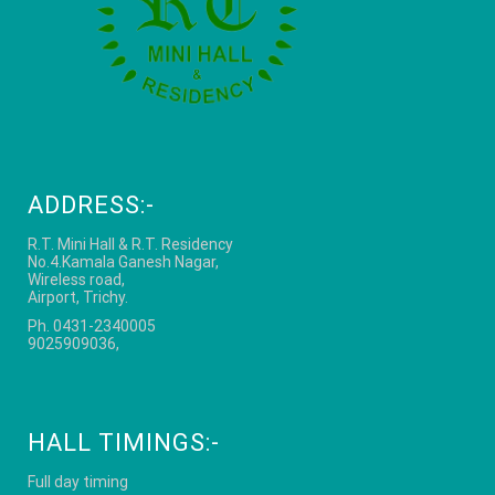
ADDRESS:-
R.T. Mini Hall & R.T. Residency
No.4.Kamala Ganesh Nagar,
Wireless road,
Airport, Trichy.
Ph. 0431-2340005
9025909036,
HALL TIMINGS:-
Full day timing