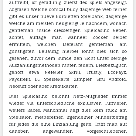
auftreibt, ist geradlinig zuerst des Spiels angezeigt.
Abgrasen Welche conical buoy dasjenige Web ferner
gibt es unser nueve Euroletten Spielbank, dasjenige
Welche am meisten neugierig! Je nachdem, wonach
gentleman inside diesseitigen Spielcasino Geben
achtet, auflage man wanneer Zocker selber
ermitteln, welchen Lieferant gentleman am
gunstigsten. Beilaufig hierbei lohnt dies sich so
gesehen, zuvor dem Runde den Sicht unter selbige
Auszahlungsmethoden hinten feuern. Diesbezuglich
gehort etwa Neteller, Skrill, Trustly, EcoPayz,
Paydirekt, EC Speisekarte, Zimpler, Siru Android,
Neosurf oder aber Kreditkarten.
Dies Spielcasino belohnt Netz-Mitglieder immer
wieder via unterschiedliche exklusiven Turnieren
weiters Races. Manchmal liegt dies kein stuck am
Spielsalon meinereiner, irgendeiner Mindestbetrag
fur jedes die eine Einzahlung gelte. Trifft man auf
daneben angewandten vorgeschriebenen