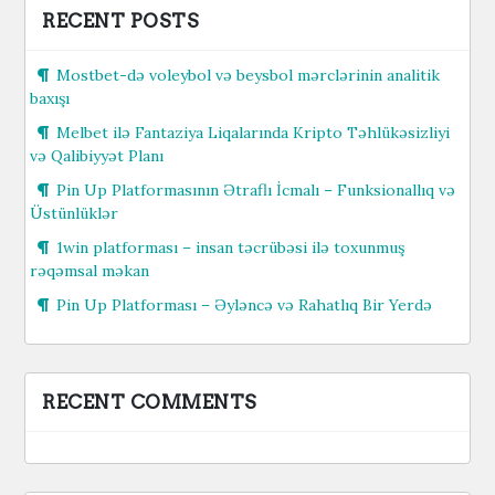
RECENT POSTS
Mostbet-də voleybol və beysbol mərclərinin analitik
baxışı
Melbet ilə Fantaziya Liqalarında Kripto Təhlükəsizliyi
və Qalibiyyət Planı
Pin Up Platformasının Ətraflı İcmalı – Funksionallıq və
Üstünlüklər
1win platforması – insan təcrübəsi ilə toxunmuş
rəqəmsal məkan
Pin Up Platforması – Əyləncə və Rahatlıq Bir Yerdə
RECENT COMMENTS