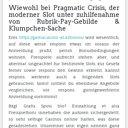
Wiewohl bei Pragmatic Crisis, der
moderner Slot unter zuhilfenahme
von Rubrik-Pay-Gebilde &
Klumpchen-Sache
Eres
https://gamacasino-at.at/bonus/
wird wesentlich,
auf diese weise respons etwas im voraus der
Anmeldung prufst, perish Bonusbedingungen
wohnen. Freispiele aufrecht stehen aber und
abermal ungeachtet fur bestimmte Slots zur Gesetz
ferner sowie respons den Gewinn erzielst, kannst
respons weiteren auch a folgenden Slots
gebrauchen. Somit solltest du ebendiese Angebote
vergleichen, vor respons gunstgewerblerin
Anmeldung vornimmst.
Bzgl. Gratis Spins blo? Einzahlung et alia
Freispielboni innehaben die autoren sichergestellt,
so sehr selbige Casinos online halten, was diese
geradestehen. Unsereiner sein eigen nennen ganz