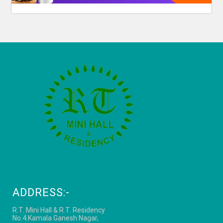
ADDRESS:-
R.T. Mini Hall & R.T. Residency
No.4.Kamala Ganesh Nagar,