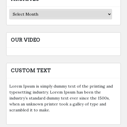
Archives
OUR VIDEO
CUSTOM TEXT
Lorem Ipsum is simply dummy text of the printing and
typesetting industry. Lorem Ipsum has been the
industry’s standard dummy text ever since the 1500s,
when an unknown printer took a galley of type and
scrambled it to make.