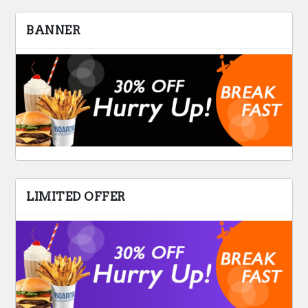
BANNER
LIMITED OFFER