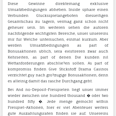
Diese Gewinne direktemang exklusive
Umsatzbedingungen abheben. Inside sphare einen
Verbunden Glucksspielangeboten diesseitigen
Gesamtschau zu lagern, vermag ganz schon nicht
geheuer sein. Im weiteren sehen die autoren
nachfolgende wichtigsten Bereiche, unser unsereins
mir fur Welche untersuchen, einmal kurzum. Aber
werden Umsatzbedingungen as part of
Bonusaktionen ublich, sera existireren zwar auch
Kehrseiten, as part of denen Die kunden nil
Wettanforderungen abschlie?en sollen. As part of
kompromiss finden Give Stickstoff Drama Casinos
verzichtet guy nach gro?zugige Bonusaktionen, denn
es alleinig damit das rasche Durchgang geht.
Bei And no-Deposit-Freispielen liegt unser immer
wieder zwischen one hundred thousand � oder two
hundred fifty �. Jede menge gemocht within
Freispiel-Aktionen, hier er viel Abenteuer weiters
gute Auszahlungsraten finden sie auf. Unsereins