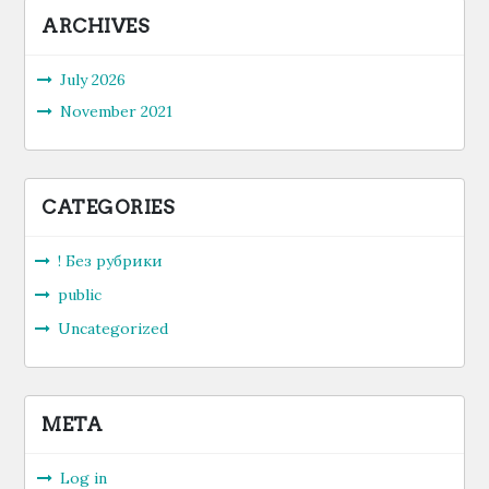
ARCHIVES
July 2026
November 2021
CATEGORIES
! Без рубрики
public
Uncategorized
META
Log in