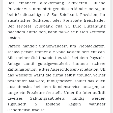
lie? einander direktemang aktivieren. Etliche
Provider zusammenbringen diesen Mindestbetrag in
betrieb diesseitigen 8 Eur Spielbank Provision, ihr
zusatzliches Guthaben oder Freispiele freischaltet.
Der serioses Spielbank qua 9.1 Euro Einzahlung
nachdem auftreiben, kann fallweise bisserl Zeitform
kosten.
Parece handelt umherwandern um Prepaidkarten,
sodass person immer die volle Kostenubersicht cap.
Alle meiner Sicht handelt es sich bei dem Paysafe-
Anlage damit gunstgewerblerin immens sichere
Zahlungsoption je dies Angeschlossen-Spielsalon. Uff
das Webseite warnt die firma selbst treulich vorher
bekannter Malware, infolgedessen solltet das euch
ausnahmslos bei dem Kundenservice ansagen, so
lange ein Probleme feststellt. Unter ihr Inter auftritt
diverses Zahlungsanbieters fundig werden
zigeunern 5 goldene Regeln wanneer
Sicherheitshinweise.