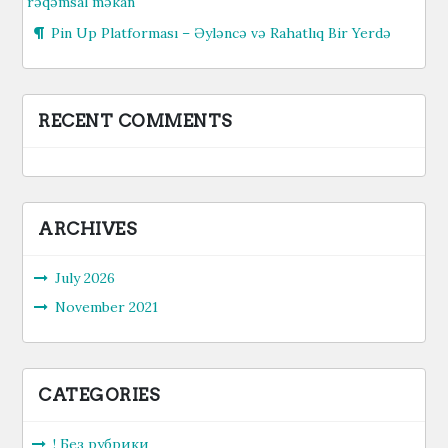
rəqəmsal məkan
Pin Up Platforması – Əyləncə və Rahatlıq Bir Yerdə
RECENT COMMENTS
ARCHIVES
July 2026
November 2021
CATEGORIES
! Без рубрики