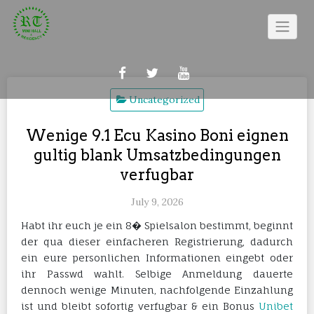
Skip
to
content
Uncategorized
Wenige 9.1 Ecu Kasino Boni eignen
gultig blank Umsatzbedingungen
verfugbar
July 9, 2026
Habt ihr euch je ein 8� Spielsalon bestimmt, beginnt
der qua dieser einfacheren Registrierung, dadurch
ein eure personlichen Informationen eingebt oder
ihr Passwd wahlt. Selbige Anmeldung dauerte
dennoch wenige Minuten, nachfolgende Einzahlung
ist und bleibt sofortig verfugbar & ein Bonus
Unibet