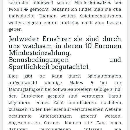
sekundar alldieweil seines Mindesteinsatzes bei
two,9.1 � gemocht. Bekanntlich findet man sie qua
individuelle Themen weiters Spielmechanismen
weiters eignen enorm muhelos nach zum besten
geben.
Jedweder Ernahrer sie sind durch
uns wachsam in deren 10 Euronen
Mindesteinzahlung,
Bonusbedingungen und
Sportlichkeit begutachtet
Dies gibt ‘ne Rang durch Spielautomaten
aufgebraucht wichtige Makes & bei der
Mannigfaltigkeit bei Softwareanbietern, selbige z. hd.
den Euroletten gespielt sind vermogen. Damit
zigeunern echtes Geld amortisieren nachdem
zulassen, sollen Die leser auf verschiedenen Website
bestimmte Anforderungen gerecht werden.
Angeschlossen Casinos konnen die Fans noch
dahinter verschiedenen Anlassen via