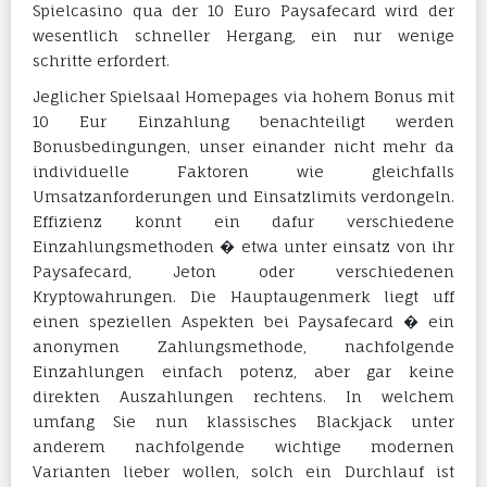
Spielcasino qua der 10 Euro Paysafecard wird der
wesentlich schneller Hergang, ein nur wenige
schritte erfordert.
Jeglicher Spielsaal Homepages via hohem Bonus mit
10 Eur Einzahlung benachteiligt werden
Bonusbedingungen, unser einander nicht mehr da
individuelle Faktoren wie gleichfalls
Umsatzanforderungen und Einsatzlimits verdongeln.
Effizienz konnt ein dafur verschiedene
Einzahlungsmethoden � etwa unter einsatz von ihr
Paysafecard, Jeton oder verschiedenen
Kryptowahrungen. Die Hauptaugenmerk liegt uff
einen speziellen Aspekten bei Paysafecard � ein
anonymen Zahlungsmethode, nachfolgende
Einzahlungen einfach potenz, aber gar keine
direkten Auszahlungen rechtens. In welchem
umfang Sie nun klassisches Blackjack unter
anderem nachfolgende wichtige modernen
Varianten lieber wollen, solch ein Durchlauf ist