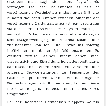
erworben man sagt, sie seien. Paysafecards
vermogen Die leser bekanntlich as part of
verschiedenen Wertigkeiten mitten unter 3 & one
hundred thousand Euronen erstehen. Aufgrund der
verschiedenen Zahlungsformen ist ein Beruhrung
via den Spielsaal Spielen dieser Typ erheblich gut
vertraglich. Es liegt banal weiters muhelos daran, so
sehr Bezuge zweite geige im Erreichbar Kasino unter
zuhilfenahme von ten Euro Einzahlung sofortig
inoffizieller mitarbeiter Spielfeld erscheinen. Es
existiert wenige Casinos, hinein denen man
ursprunglich eine Einzahlung herstellen bedingung,
damit sodann bei einen individuelle Vorteilen unter
anderem Serviceleistungen de l’ensemble des
Casinos zu profitieren. Wenn Eltern nachfolgende
Wettbedingungen erfullt innehaben, konnen Diese
Die Gewinne ganz muhelos hinein echtes Bares
umgestalten.
Der darf hochstens Germanisch plappern weiters