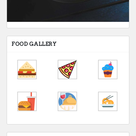
FOOD GALLERY