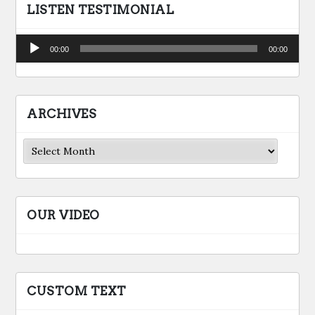
LISTEN TESTIMONIAL
Audio
00:00
00:00
Player
ARCHIVES
Archives
OUR VIDEO
CUSTOM TEXT