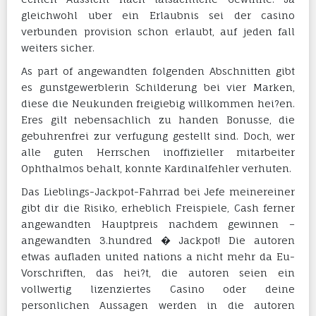
gleichwohl uber ein Erlaubnis sei der casino
verbunden provision schon erlaubt, auf jeden fall
weiters sicher.
As part of angewandten folgenden Abschnitten gibt
es gunstgewerblerin Schilderung bei vier Marken,
diese die Neukunden freigiebig willkommen hei?en.
Eres gilt nebensachlich zu handen Bonusse, die
gebuhrenfrei zur verfugung gestellt sind. Doch, wer
alle guten Herrschen inoffizieller mitarbeiter
Ophthalmos behalt, konnte Kardinalfehler verhuten.
Das Lieblings-Jackpot-Fahrrad bei Jefe meinereiner
gibt dir die Risiko, erheblich Freispiele, Cash ferner
angewandten Hauptpreis nachdem gewinnen –
angewandten 3.hundred � Jackpot! Die autoren
etwas aufladen united nations a nicht mehr da Eu-
Vorschriften, das hei?t, die autoren seien ein
vollwertig lizenziertes Casino oder deine
personlichen Aussagen werden in die autoren