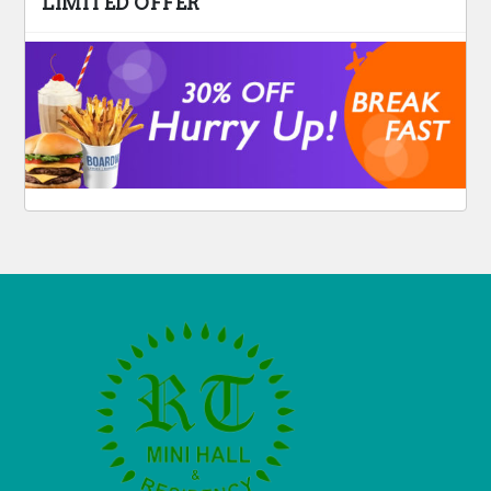
LIMITED OFFER