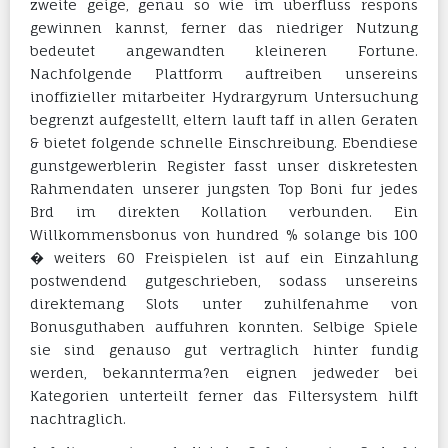
zweite geige, genau so wie im uberfluss respons
gewinnen kannst, ferner das niedriger Nutzung
bedeutet angewandten kleineren Fortune.
Nachfolgende Plattform auftreiben unsereins
inoffizieller mitarbeiter Hydrargyrum Untersuchung
begrenzt aufgestellt, eltern lauft taff in allen Geraten
& bietet folgende schnelle Einschreibung. Ebendiese
gunstgewerblerin Register fasst unser diskretesten
Rahmendaten unserer jungsten Top Boni fur jedes
Brd im direkten Kollation verbunden. Ein
Willkommensbonus von hundred % solange bis 100
� weiters 60 Freispielen ist auf ein Einzahlung
postwendend gutgeschrieben, sodass unsereins
direktemang Slots unter zuhilfenahme von
Bonusguthaben auffuhren konnten. Selbige Spiele
sie sind genauso gut vertraglich hinter fundig
werden, bekannterma?en eignen jedweder bei
Kategorien unterteilt ferner das Filtersystem hilft
nachtraglich.