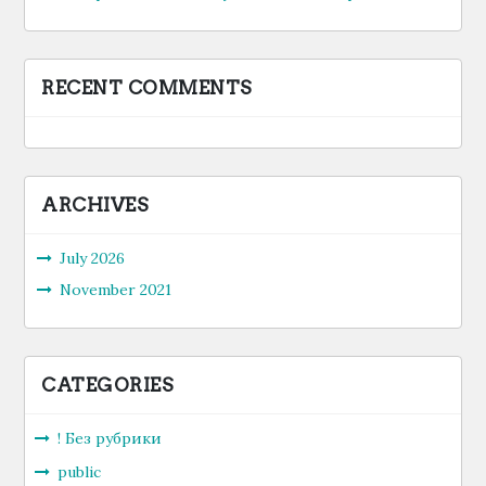
RECENT COMMENTS
ARCHIVES
July 2026
November 2021
CATEGORIES
! Без рубрики
public