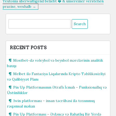
Teutonia uberwaltigend beliebt � & unsereiner verstehen
prazise, weshalb →
Search
for:
RECENT POSTS
Mostbet-də voleybol və beysbol mərclərinin analitik
baxışı
Melbet ilə Fantaziya Liqalarında Kripto Təhlükəsizliyi
və Qalibiyyət Planı
Pin Up Platformasının Ətraflı İcmalı – Funksionallıq və
Üstünlüklər
1win platforması – insan təcrübəsi ilə toxunmuş
rəqəmsal məkan
Pin Up Platforması – Əyləncə və Rahatlıq Bir Yerdə