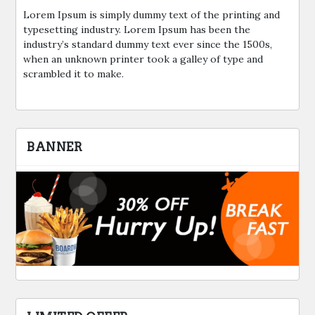
Lorem Ipsum is simply dummy text of the printing and
typesetting industry. Lorem Ipsum has been the
industry’s standard dummy text ever since the 1500s,
when an unknown printer took a galley of type and
scrambled it to make.
BANNER