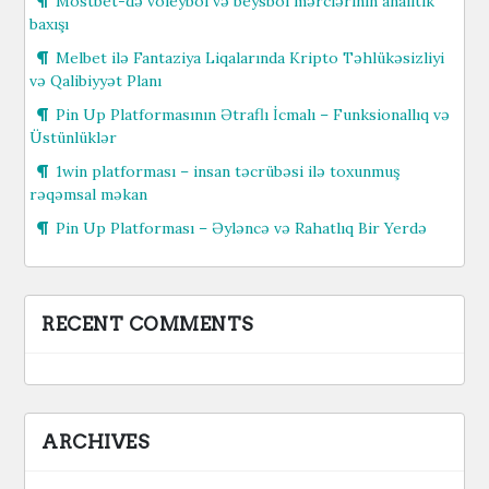
Mostbet-də voleybol və beysbol mərclərinin analitik
baxışı
Melbet ilə Fantaziya Liqalarında Kripto Təhlükəsizliyi
və Qalibiyyət Planı
Pin Up Platformasının Ətraflı İcmalı – Funksionallıq və
Üstünlüklər
1win platforması – insan təcrübəsi ilə toxunmuş
rəqəmsal məkan
Pin Up Platforması – Əyləncə və Rahatlıq Bir Yerdə
RECENT COMMENTS
ARCHIVES