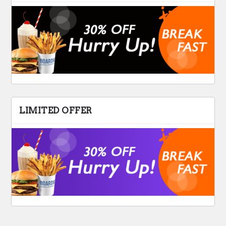
LIMITED OFFER