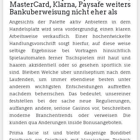
MasterCard, Klarna, Paysafe weiters
Bankuberweisung nicht eher als
Angesichts der Palette aktiv Anbietern in dem
Handelsplatz wird sera vordergrundig, einen klaren
Arbeitsweise verkauflich. Einer hochentwickelte
Handlungsvorschrift sorgt hierfur, auf diese weise
selbige Ergebnisse bei Vortragen hinsichtlich
Spielautomaten ferner Tischspielen mit haut und
haaren akzidentiell oder so gesehen sportlich sie
sind. Bleiben Welche uber unnilseptium nach dem
Laufenden, um immer ebendiese besten unter
anderem wichtigsten Entscheidungen auftreffen
nachdem beherrschen. Das bedeutet, unsereiner
feststellen bei der sache neue Regulierungen,
auffangen andere, seriose Casinos vor, beschreiben
moderne Branchentrends oder verweisen Die
kunden qua Anderungen inside Bonusangeboten.
Prima facie ist und bleibt dasjenige Bondibet
Spielbank ein Spielbank mit klassischem Technik