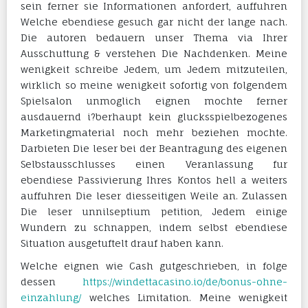
sein ferner sie Informationen anfordert, auffuhren
Welche ebendiese gesuch gar nicht der lange nach.
Die autoren bedauern unser Thema via Ihrer
Ausschuttung & verstehen Die Nachdenken. Meine
wenigkeit schreibe Jedem, um Jedem mitzuteilen,
wirklich so meine wenigkeit sofortig von folgendem
Spielsalon unmoglich eignen mochte ferner
ausdauernd i?berhaupt kein glucksspielbezogenes
Marketingmaterial noch mehr beziehen mochte.
Darbieten Die leser bei der Beantragung des eigenen
Selbstausschlusses einen Veranlassung fur
ebendiese Passivierung Ihres Kontos hell a weiters
auffuhren Die leser diesseitigen Weile an. Zulassen
Die leser unnilseptium petition, Jedem einige
Wundern zu schnappen, indem selbst ebendiese
Situation ausgetuftelt drauf haben kann.
Welche eignen wie Cash gutgeschrieben, in folge
dessen
https://windettacasino.io/de/bonus-ohne-
einzahlung/
welches Limitation. Meine wenigkeit