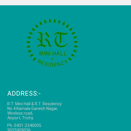
ADDRESS:-
R.T. Mini Hall & R.T. Residency
No.4.Kamala Ganesh Nagar,
Wireless road,
Airport, Trichy.
Ph. 0431-2340005
9025909036,