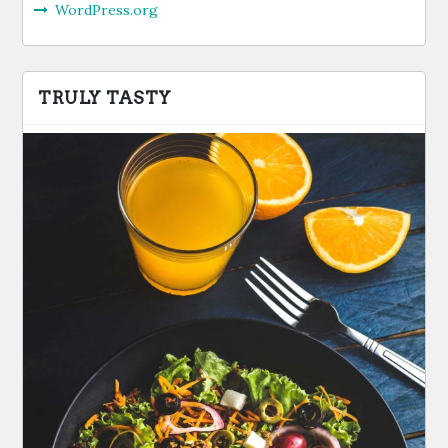
WordPress.org
TRULY TASTY