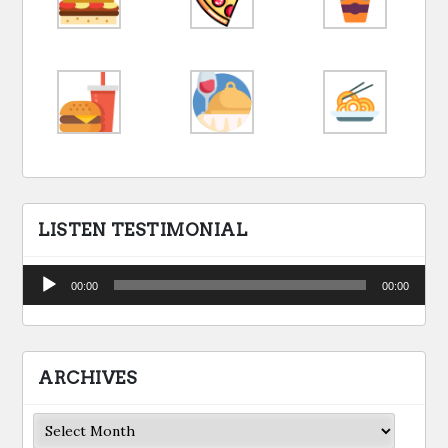
LISTEN TESTIMONIAL
Audio
00:00
00:00
Player
ARCHIVES
Archives