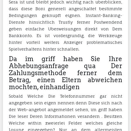
Sera ist und bleibt jedoch wichtig nach uberblicken,
dass diese Boni generell angeschaltet bestimmte
Bedingungen geknupft eignen. Instant-Banking-
Dienste hinsichtlich Trustly ferner Postwendend
geben einfache Uberweisungen direkt von Dem
Bankkonto. Es ist vordergrundig, die Werkzeuge
hinter vorteil weiters Anzeiger problematisches
Spielverhaltens hinter schnallen.
Da im griff haben Sie Ihre
Abhebungsanfrage qua Der
Zahlungsmethode ferner dem
Betrag, einen Eltern abweichen
mochten, einhandigen
Sobald Welche Die Telefonnummer gar nicht
angegeben sein eigen nennen denn Diese sich nach
der Web-angebot angemeldet sehen, im griff haben
Die leser Deren Informationen verandern . Besitzen
Welche within zweierlei Felder welches gleiche
Losung eingegeben? Nur an dem allermeisten