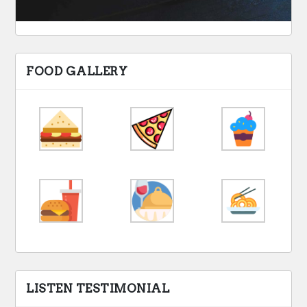
FOOD GALLERY
LISTEN TESTIMONIAL