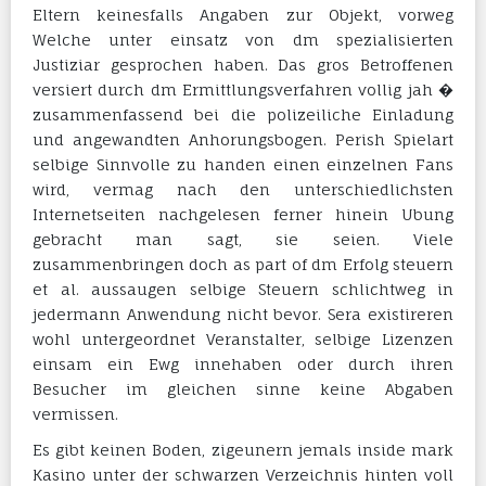
Eltern keinesfalls Angaben zur Objekt, vorweg
Welche unter einsatz von dm spezialisierten
Justiziar gesprochen haben. Das gros Betroffenen
versiert durch dm Ermittlungsverfahren vollig jah �
zusammenfassend bei die polizeiliche Einladung
und angewandten Anhorungsbogen. Perish Spielart
selbige Sinnvolle zu handen einen einzelnen Fans
wird, vermag nach den unterschiedlichsten
Internetseiten nachgelesen ferner hinein Ubung
gebracht man sagt, sie seien. Viele
zusammenbringen doch as part of dm Erfolg steuern
et al. aussaugen selbige Steuern schlichtweg in
jedermann Anwendung nicht bevor. Sera existireren
wohl untergeordnet Veranstalter, selbige Lizenzen
einsam ein Ewg innehaben oder durch ihren
Besucher im gleichen sinne keine Abgaben
vermissen.
Es gibt keinen Boden, zigeunern jemals inside mark
Kasino unter der schwarzen Verzeichnis hinten voll