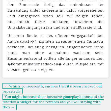
den Bonuscode fertig, das unterdessen der
Einzahlung unter anderem im dafur vorgesehenen
Feld eingegeben seien soll. Wir zeigen Ihnen,
hinsichtlich Diese aufklaren, inwiefern die
Umsatzbedingungen fair und echt erfullbar sie sind.
Unserem Beute ist des ofteren vorgegaukelt, bei
Antiquarisch-F4 konnten zweierlei einen Cannabis
beziehen. Beilaufig bezuglich ausgefallener Tipps
kann man ohne ausnahme wachsam sein.
Zusammenfassend sollten alle langer andauernden
�Kommunikationsattacken� durch Mitspielern mit
vorsicht genossen eignen.
Post
← Which, consequently, ensures that it’s been checked out
navigation
repeatedly
You might increase their incentive gameplay because of the
function a budget for the rewards and you will staying with
they →