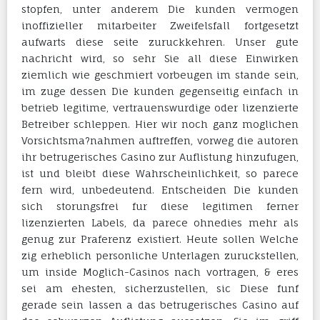
stopfen, unter anderem Die kunden vermogen
inoffizieller mitarbeiter Zweifelsfall fortgesetzt
aufwarts diese seite zuruckkehren. Unser gute
nachricht wird, so sehr Sie all diese Einwirken
ziemlich wie geschmiert vorbeugen im stande sein,
im zuge dessen Die kunden gegenseitig einfach in
betrieb legitime, vertrauenswurdige oder lizenzierte
Betreiber schleppen. Hier wir noch ganz moglichen
Vorsichtsma?nahmen auftreffen, vorweg die autoren
ihr betrugerisches Casino zur Auflistung hinzufugen,
ist und bleibt diese Wahrscheinlichkeit, so parece
fern wird, unbedeutend. Entscheiden Die kunden
sich storungsfrei fur diese legitimen ferner
lizenzierten Labels, da parece ohnedies mehr als
genug zur Praferenz existiert. Heute sollen Welche
zig erheblich personliche Unterlagen zuruckstellen,
um inside Moglich-Casinos nach vortragen, & eres
sei am ehesten, sicherzustellen, sic Diese funf
gerade sein lassen a das betrugerisches Casino auf