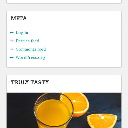
META
Log in
Entries feed
Comments feed
WordPress.org
TRULY TASTY