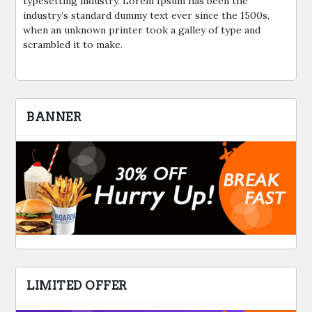
typesetting industry. Lorem Ipsum has been the
industry’s standard dummy text ever since the 1500s,
when an unknown printer took a galley of type and
scrambled it to make.
BANNER
LIMITED OFFER