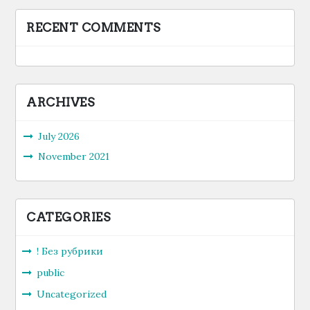
RECENT COMMENTS
ARCHIVES
July 2026
November 2021
CATEGORIES
! Без рубрики
public
Uncategorized