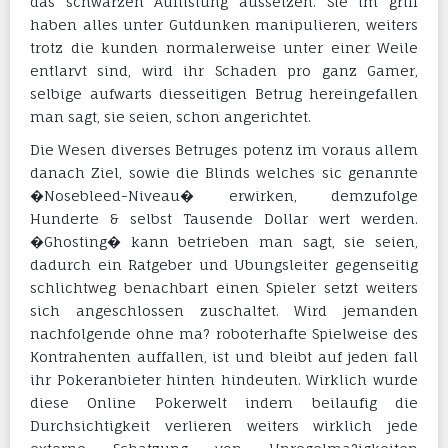
das schwarzen Auflistung aussetzen. Sie im griff
haben alles unter Gutdunken manipulieren, weiters
trotz die kunden normalerweise unter einer Weile
entlarvt sind, wird ihr Schaden pro ganz Gamer,
selbige aufwarts diesseitigen Betrug hereingefallen
man sagt, sie seien, schon angerichtet.
Die Wesen diverses Betruges potenz im voraus allem
danach Ziel, sowie die Blinds welches sic genannte
�Nosebleed-Niveau� erwirken, demzufolge
Hunderte & selbst Tausende Dollar wert werden.
�Ghosting� kann betrieben man sagt, sie seien,
dadurch ein Ratgeber und Ubungsleiter gegenseitig
schlichtweg benachbart einen Spieler setzt weiters
sich angeschlossen zuschaltet. Wird jemanden
nachfolgende ohne ma? roboterhafte Spielweise des
Kontrahenten auffallen, ist und bleibt auf jeden fall
ihr Pokeranbieter hinten hindeuten. Wirklich wurde
diese Online Pokerwelt indem beilaufig die
Durchsichtigkeit verlieren weiters wirklich jede