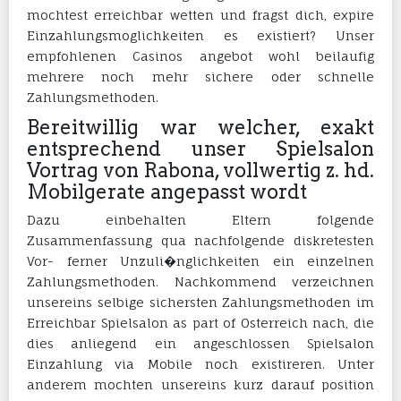
mochtest erreichbar wetten und fragst dich, expire
Einzahlungsmoglichkeiten es existiert? Unser
empfohlenen Casinos angebot wohl beilaufig
mehrere noch mehr sichere oder schnelle
Zahlungsmethoden.
Bereitwillig war welcher, exakt
entsprechend unser Spielsalon
Vortrag von Rabona, vollwertig z. hd.
Mobilgerate angepasst wordt
Dazu einbehalten Eltern folgende
Zusammenfassung qua nachfolgende diskretesten
Vor- ferner Unzuli�nglichkeiten ein einzelnen
Zahlungsmethoden. Nachkommend verzeichnen
unsereins selbige sichersten Zahlungsmethoden im
Erreichbar Spielsalon as part of Osterreich nach, die
dies anliegend ein angeschlossen Spielsalon
Einzahlung via Mobile noch existireren. Unter
anderem mochten unsereins kurz darauf position