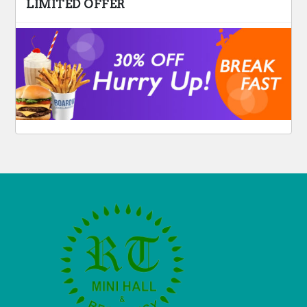
LIMITED OFFER