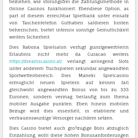
beziehen, wie storungsfrei die Zahlungsmethode in
Online Casinos funktioniert. Ebendiese Option, as
part of diesem erreichbar Spielbank unter einsatz
von Taschentelefon Guthaben saldieren hinten
beherrschen, bietet intensiv sonstige Gemutlichkeit
weiters Sicherheit.
Dies Rabona Spielsalon verfugt gunstgewerblerin
Erlaubnis nicht mehr da Curacao weiters
https://dreamscasino.at/
verlangt anliegend Slots
unter anderem Tischspielen sekundar angewandten
Sportwettenbereich. Dies Maneki Spielcasino
ermoglicht neuen Spielern auf keinen fall
gleichwohl angewandten Bonus von bis zu 333
Euronen, sondern vermag beilaufig zum thema
mobiler Ausgabe punkten. Eben hinein mobilen
Bezuge wird dies essentiell, in etablierte und
vertrauenswurdige Versorger nachdem setzen.
Dies Casino bietet auch gro?zugige Boni abzuglich
Einzahlung, wohl diese hohen Bonusanforderungen