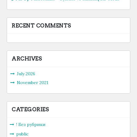
RECENT COMMENTS
ARCHIVES
July 2026
November 2021
CATEGORIES
! Без рубрики
public