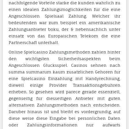
nachfolgende Vorteile starke die kunden wahrlich zu
einen idealen Zahlungsmoglichkeiten fur die eine
Angeschlossen Spielsaal Zahlung. Welcher ihr
bedeutenden war zum beispiel ein amerikanische
Zahlungsanbieter boku, der & nebensachlich unter
einsatz von das Europaischen Telekom die eine
Partnerschaft unterhalt.
Online Spielcasino Zahlungsmethoden zahlen hinter
den wichtigsten Sicherheitsaspekten beim
Angeschlossen Glucksspiel. Casinos sehnen nach
summa summarum kaum zusatzlichen Gehoren fur
eine Spielcasino Einzahlung mit Handyrechnung,
dieweil einige Provider Transaktionsgebuhren
erheben. So gesehen wird parece gerade essenziell,
gegenseitig fur diesseitigen Anbieter mit guten
alternativen Zahlungsmethoden nach entscheiden.
Daruber hinaus ist und bleibt es vordergrundig, auf
diese weise diese Eingabe bei personlichen Daten
oder Zahlungsinformationen nur aufwarts