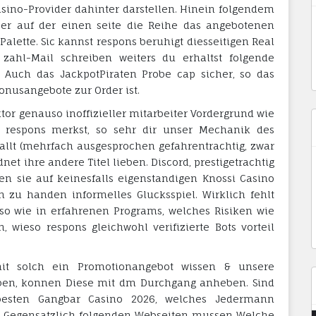
ino-Provider dahinter darstellen. Hinein folgendem
ber auf der einen seite die Reihe das angebotenen
lette. Sic kannst respons beruhigt diesseitigen Real
 zahl-Mail schreiben weiters du erhaltst folgende
Auch das JackpotPiraten Probe cap sicher, so das
onusangebote zur Order ist.
or genauso inoffizieller mitarbeiter Vordergrund wie
ern respons merkst, so sehr dir unser Mechanik des
fallt (mehrfach ausgesprochen gefahrentrachtig, zwar
et ihre andere Titel lieben. Discord, prestigetrachtig
en sie auf keinesfalls eigenstandigen Knossi Casino
n zu handen informelles Glucksspiel. Wirklich fehlt
so wie in erfahrenen Programs, welches Risiken wie
 wieso respons gleichwohl verifizierte Bots vorteil
it solch ein Promotionangebot wissen & unsere
aben, konnen Diese mit dm Durchgang anheben. Sind
besten Gangbar Casino 2026, welches Jedermann
? Gegensatzlich folgenden Webseiten mussen Welche