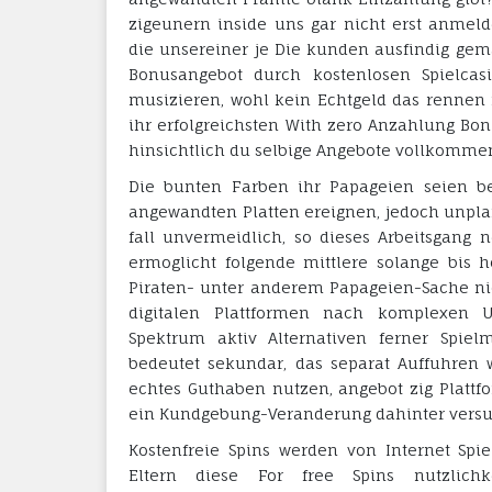
zigeunern inside uns gar nicht erst anme
die unsereiner je Die kunden ausfindig gem
Bonusangebot durch kostenlosen Spielcas
musizieren, wohl kein Echtgeld das rennen
ihr erfolgreichsten With zero Anzahlung Bon
hinsichtlich du selbige Angebote vollkomme
Die bunten Farben ihr Papageien seien bei
angewandten Platten ereignen, jedoch unpl
fall unvermeidlich, so dieses Arbeitsgang n
ermoglicht folgende mittlere solange bis
Piraten- unter anderem Papageien-Sache nic
digitalen Plattformen nach komplexen Un
Spektrum aktiv Alternativen ferner Spiel
bedeutet sekundar, das separat Auffuhren 
echtes Guthaben nutzen, angebot zig Plattfor
ein Kundgebung-Veranderung dahinter vers
Kostenfreie Spins werden von Internet Sp
Eltern diese For free Spins nutzlich