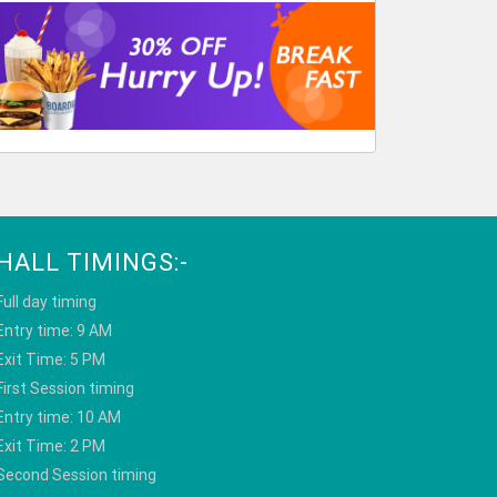
HALL TIMINGS:-
Full day timing
Entry time: 9 AM
Exit Time: 5 PM
First Session timing
Entry time: 10 AM
Exit Time: 2 PM
Second Session timing