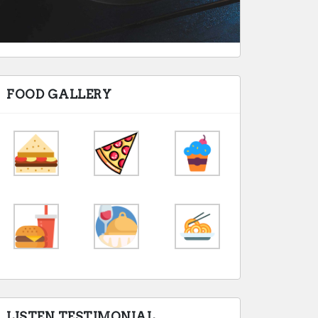
FOOD GALLERY
LISTEN TESTIMONIAL