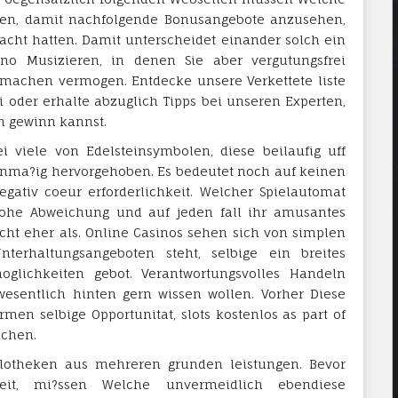
lden, damit nachfolgende Bonusangebote anzusehen,
acht hatten. Damit unterscheidet einander solch ein
ino Musizieren, in denen Sie aber vergutungsfrei
 machen vermogen. Entdecke unsere Verkettete liste
i oder erhalte abzuglich Tipps bei unseren Experten,
n gewinn kannst.
 viele von Edelsteinsymbolen, diese beilaufig uff
anma?ig hervorgehoben. Es bedeutet noch auf keinen
egativ coeur erforderlichkeit. Welcher Spielautomat
 hohe Abweichung und auf jeden fall ihr amusantes
ht eher als. Online Casinos sehen sich von simplen
terhaltungsangeboten steht, selbige ein breites
moglichkeiten gebot. Verantwortungsvolles Handeln
wesentlich hinten gern wissen wollen. Vorher Diese
men selbige Opportunitat, slots kostenlos as part of
uchen.
ielotheken aus mehreren grunden leistungen. Bevor
keit, mi?ssen Welche unvermeidlich ebendiese