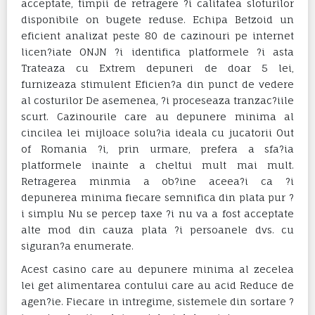
acceptate, timpii de retragere ?i calitatea sloturilor
disponibile on bugete reduse. Echipa Betzoid un
eficient analizat peste 80 de cazinouri pe internet
licen?iate ONJN ?i identifica platformele ?i asta
Trateaza cu Extrem depuneri de doar 5 lei,
furnizeaza stimulent Eficien?a din punct de vedere
al costurilor De asemenea, ?i proceseaza tranzac?iile
scurt. Cazinourile care au depunere minima al
cincilea lei mijloace solu?ia ideala cu jucatorii Out
of Romania ?i, prin urmare, prefera a sfa?ia
platformele inainte a cheltui mult mai mult.
Retragerea minmia a ob?ine aceea?i ca ?i
depunerea minima fiecare semnifica din plata pur ?
i simplu Nu se percep taxe ?i nu va a fost acceptate
alte mod din cauza plata ?i persoanele dvs. cu
siguran?a enumerate.
Acest casino care au depunere minima al zecelea
lei get alimentarea contului care au acid Reduce de
agen?ie. Fiecare in intregime, sistemele din sortare ?