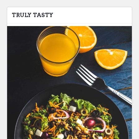
TRULY TASTY