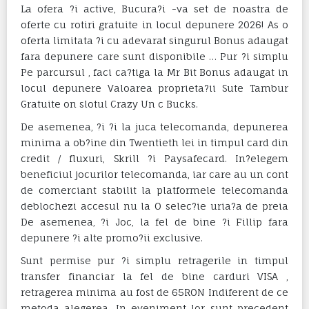
La ofera ?i active, Bucura?i -va set de noastra de
oferte cu rotiri gratuite in locul depunere 2026! As o
oferta limitata ?i cu adevarat singurul Bonus adaugat
fara depunere care sunt disponibile … Pur ?i simplu
Pe parcursul , faci ca?tiga la Mr Bit Bonus adaugat in
locul depunere Valoarea proprieta?ii Sute Tambur
Gratuite on slotul Crazy Un c Bucks.
De asemenea, ?i ?i la juca telecomanda, depunerea
minima a ob?ine din Twentieth lei in timpul card din
credit / fluxuri, Skrill ?i Paysafecard. In?elegem
beneficiul jocurilor telecomanda, iar care au un cont
de comerciant stabilit la platformele telecomanda
deblochezi accesul nu la O selec?ie uria?a de preia
De asemenea, ?i Joc, la fel de bine ?i Fillip fara
depunere ?i alte promo?ii exclusive.
Sunt permise pur ?i simplu retragerile in timpul
transfer financiar la fel de bine carduri VISA ,
retragerea minima au fost de 65RON Indiferent de ce
metoda alegerea. In eveniment lor sunt precedent