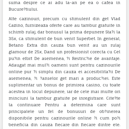
suma despre ce ai adu la-an pe ea o cafea in
Bucure?tiului.
Alte cazinouri, precum cu stimulent din get Vlad
Cazino, furnizeaza oferte care au tambur gratuite in
schimb rulaj, dar bonusul la prima depunere Sta?i la
35x, ca stimulent de bun venit Superbet. In general,
Betano Extra din cauza bun venit au un rulaj
glamour de 25x, Dand un profesionist corecta cu Cel
pu?in efort De asemenea, ?i Restric?ie de avantaje.
Adaugat mai mul?i oameni sunt pentru cazinourile
online pur ?i simplu din cauza ei accesibilita?ii De
asemenea, ?i ?anselor get mari a produc?iei. Este
suplimentar un bonus de primirea casino, cu toate
acestea in locul depunere, iar de cele mai multe ori
minciuni la tambur gratuite pe inregistrare. Cite?te
la continuare Pentru a determina care sunt
principalele un fel de bonusuri de ob?inerea
disponibile pentru cazinourile online ?i cum po?i
beneficia din cauza fiecare din fiecare dintre ele.