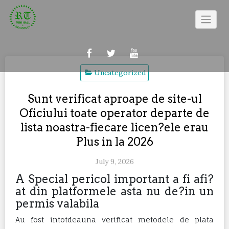
Skip
to
content
Uncategorized
Sunt verificat aproape de site-ul
Oficiului toate operator departe de
lista noastra-fiecare licen?ele erau
Plus in la 2026
July 9, 2026
A Special pericol important a fi afi?
at din platformele asta nu de?in un
permis valabila
Au fost intotdeauna verificat metodele de plata