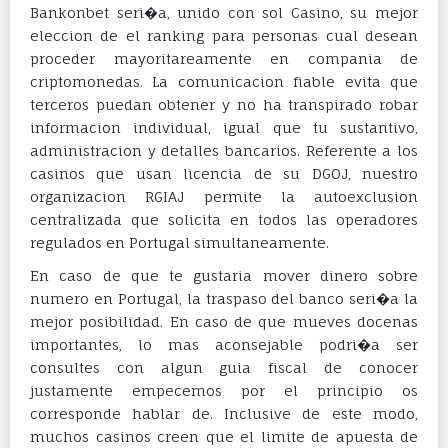
Bankonbet seri�a, unido con sol Casino, su mejor
eleccion de el ranking para personas cual desean
proceder mayoritareamente en compania de
criptomonedas. La comunicacion fiable evita que
terceros puedan obtener y no ha transpirado robar
informacion individual, igual que tu sustantivo,
administracion y detalles bancarios. Referente a los
casinos que usan licencia de su DGOJ, nuestro
organizacion RGIAJ permite la autoexclusion
centralizada que solicita en todos las operadores
regulados en Portugal simultaneamente.
En caso de que te gustaria mover dinero sobre
numero en Portugal, la traspaso del banco seri�a la
mejor posibilidad. En caso de que mueves docenas
importantes, lo mas aconsejable podri�a ser
consultes con algun guia fiscal de conocer
justamente empecemos por el principio os
corresponde hablar de. Inclusive de este modo,
muchos casinos creen que el limite de apuesta de