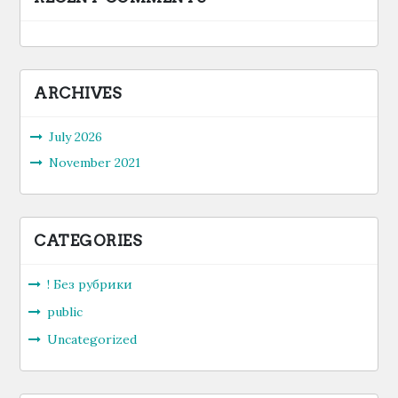
ARCHIVES
July 2026
November 2021
CATEGORIES
! Без рубрики
public
Uncategorized