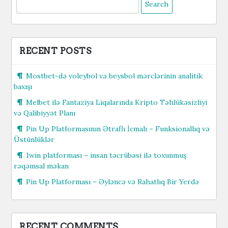
for:
RECENT POSTS
Mostbet-də voleybol və beysbol mərclərinin analitik
baxışı
Melbet ilə Fantaziya Liqalarında Kripto Təhlükəsizliyi
və Qalibiyyət Planı
Pin Up Platformasının Ətraflı İcmalı – Funksionallıq və
Üstünlüklər
1win platforması – insan təcrübəsi ilə toxunmuş
rəqəmsal məkan
Pin Up Platforması – Əyləncə və Rahatlıq Bir Yerdə
RECENT COMMENTS