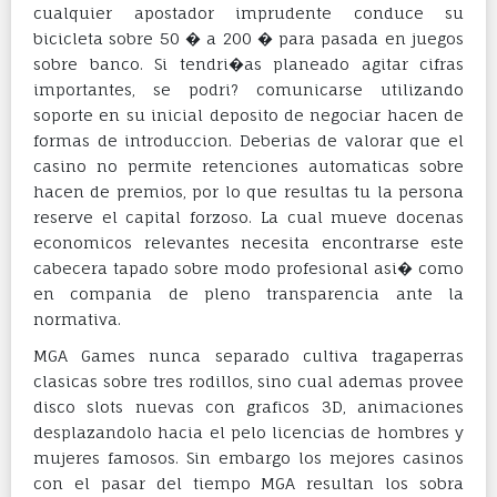
cualquier apostador imprudente conduce su
bicicleta sobre 50 � a 200 � para pasada en juegos
sobre banco. Si tendri�as planeado agitar cifras
importantes, se podri? comunicarse utilizando
soporte en su inicial deposito de negociar hacen de
formas de introduccion. Deberias de valorar que el
casino no permite retenciones automaticas sobre
hacen de premios, por lo que resultas tu la persona
reserve el capital forzoso. La cual mueve docenas
economicos relevantes necesita encontrarse este
cabecera tapado sobre modo profesional asi� como
en compania de pleno transparencia ante la
normativa.
MGA Games nunca separado cultiva tragaperras
clasicas sobre tres rodillos, sino cual ademas provee
disco slots nuevas con graficos 3D, animaciones
desplazandolo hacia el pelo licencias de hombres y
mujeres famosos. Sin embargo los mejores casinos
con el pasar del tiempo MGA resultan los sobra