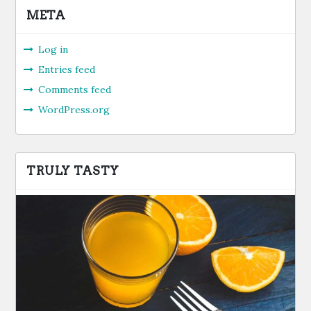
META
Log in
Entries feed
Comments feed
WordPress.org
TRULY TASTY