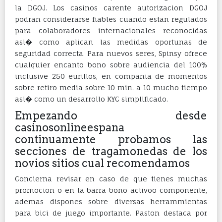
la DGOJ. Los casinos carente autorizacion DGOJ
podran considerarse fiables cuando estan regulados
para colaboradores internacionales reconocidas
asi� como aplican las medidas oportunas de
seguridad correcta. Para nuevos seres, Spinsy ofrece
cualquier encanto bono sobre audiencia del 100%
inclusive 250 eurillos, en compania de momentos
sobre retiro media sobre 10 min. a 10 mucho tiempo
asi� como un desarrollo KYC simplificado.
Empezando desde
casinosonlineespana
continuamente probamos las
secciones de tragamonedas de los
novios sitios cual recomendamos
Concierna revisar en caso de que tienes muchas
promocion o en la barra bono activoo componente,
ademas dispones sobre diversas herrammientas
para bici de juego importante. Paston destaca por