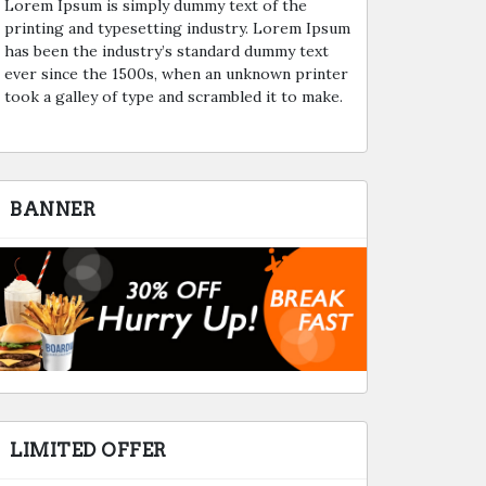
Lorem Ipsum is simply dummy text of the
printing and typesetting industry. Lorem Ipsum
has been the industry’s standard dummy text
ever since the 1500s, when an unknown printer
took a galley of type and scrambled it to make.
BANNER
LIMITED OFFER