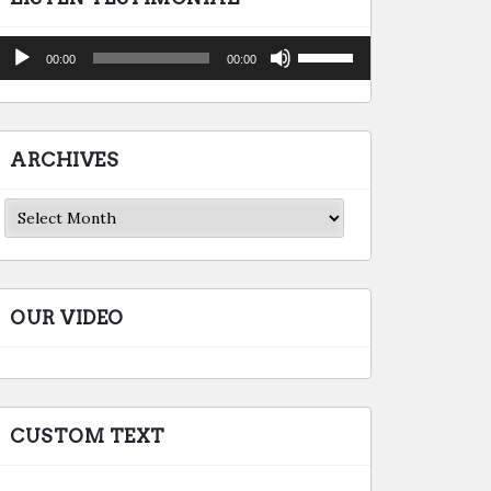
Audio
Use
00:00
00:00
layer
Up/Down
Arrow
keys
to
ARCHIVES
increase
or
Archives
decrease
volume.
OUR VIDEO
CUSTOM TEXT