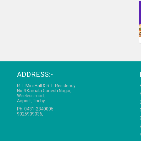
ADDRESS:-
R.T. Mini Hall & R.T. Residency
No.4.Kamala Ganesh Nagar,
Wireless road,
Airport, Trichy.
Ph. 0431-2340005
9025909036,