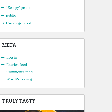
! Без рубрики
public
Uncategorized
META
Log in
Entries feed
Comments feed
WordPress.org
TRULY TASTY