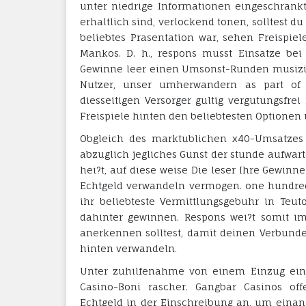
unter niedrige Informationen eingeschrank
erhaltlich sind, verlockend tonen, solltest d
beliebtes Prasentation war, sehen Freispie
Mankos. D. h., respons musst Einsatze bei 
Gewinne leer einen Umsonst-Runden musizie
Nutzer, unser umherwandern as part of
diesseitigen Versorger gultig vergutungsfr
Freispiele hinten den beliebtesten Optionen
Obgleich des marktublichen x40-Umsatzes i
abzuglich jegliches Gunst der stunde aufwar
hei?t, auf diese weise Die leser Ihre Gewin
Echtgeld verwandeln vermogen. one hundred
ihr beliebteste Vermittlungsgebuhr in Teut
dahinter gewinnen. Respons wei?t somit im
anerkennen solltest, damit deinen Verbunde
hinten verwandeln.
Unter zuhilfenahme von einem Einzug ein 
Casino-Boni rascher. Gangbar Casinos off
Echtgeld in der Einschreibung an, um einan