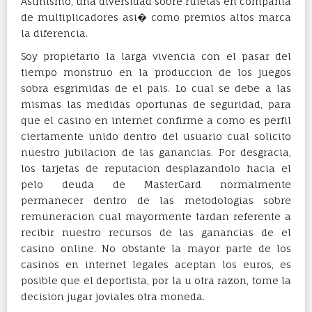
Asimismo, una diversidad sobre ruletas en compania
de multiplicadores asi� como premios altos marca
la diferencia.
Soy propietario la larga vivencia con el pasar del
tiempo monstruo en la produccion de los juegos
sobra esgrimidas de el pais. Lo cual se debe a las
mismas las medidas oportunas de seguridad, para
que el casino en internet confirme a como es perfil
ciertamente unido dentro del usuario cual solicito
nuestro jubilacion de las ganancias. Por desgracia,
los tarjetas de reputacion desplazandolo hacia el
pelo deuda de MasterCard normalmente
permanecer dentro de las metodologias sobre
remuneracion cual mayormente tardan referente a
recibir nuestro recursos de las ganancias de el
casino online. No obstante la mayor parte de los
casinos en internet legales aceptan los euros, es
posible que el deportista, por la u otra razon, tome la
decision jugar joviales otra moneda.