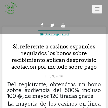
Skip
to
content
Uncategorized
Si, referente a casinos espanoles
regulados los bonos sobre
recibimiento aplican desprovisto
acotacion por metodo sobre pago
July 9, 2026
Del registrarte, obtendras un bono
sobre audiencia del 500% incluso
100 �, de mayor 120 tiradas gratis
La mayoria de los casinos en linea