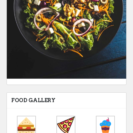
FOOD GALLERY