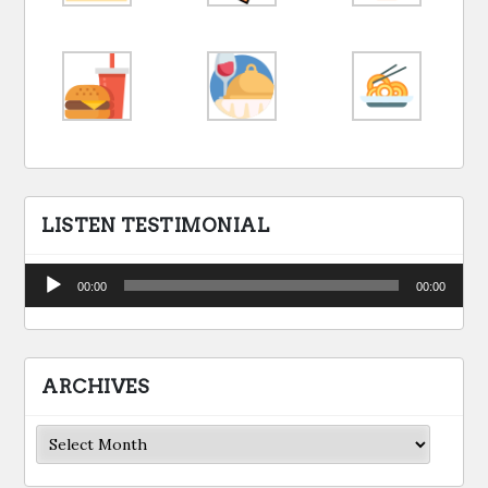
LISTEN TESTIMONIAL
Audio
00:00
00:00
Player
ARCHIVES
Archives