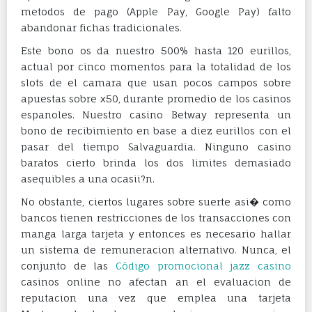
metodos de pago (Apple Pay, Google Pay) falto
abandonar fichas tradicionales.
Este bono os da nuestro 500% hasta 120 eurillos,
actual por cinco momentos para la totalidad de los
slots de el camara que usan pocos campos sobre
apuestas sobre x50, durante promedio de los casinos
espanoles. Nuestro casino Betway representa un
bono de recibimiento en base a diez eurillos con el
pasar del tiempo Salvaguardia. Ninguno casino
baratos cierto brinda los dos limites demasiado
asequibles a una ocasii?n.
No obstante, ciertos lugares sobre suerte asi� como
bancos tienen restricciones de los transacciones con
manga larga tarjeta y entonces es necesario hallar
un sistema de remuneracion alternativo. Nunca, el
conjunto de las
Código promocional jazz casino
casinos online no afectan an el evaluacion de
reputacion una vez que emplea una tarjeta