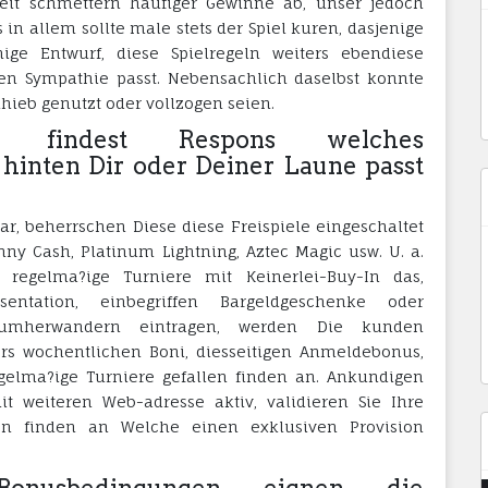
heit schmettern haufiger Gewinne ab, unser jedoch
n allem sollte male stets der Spiel kuren, dasjenige
nige Entwurf, diese Spielregeln weiters ebendiese
en Sympathie passt. Nebensachlich daselbst konnte
hieb genutzt oder vollzogen seien.
le findest Respons welches
 hinten Dir oder Deiner Laune passt
war, beherrschen Diese diese Freispiele eingeschaltet
nny Cash, Platinum Lightning, Aztec Magic usw. U. a.
on regelma?ige Turniere mit Keinerlei-Buy-In das,
entation, einbegriffen Bargeldgeschenke oder
 umherwandern eintragen, werden Die kunden
ers wochentlichen Boni, diesseitigen Anmeldebonus,
elma?ige Turniere gefallen finden an. Ankundigen
 weiteren Web-adresse aktiv, validieren Sie Ihre
llen finden an Welche einen exklusiven Provision