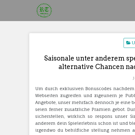
Skip
to
content
U
Saisonale unter anderem sp
alternative Chancen n
J
Um durch exklusiven Bonuscodes nachdem g
Webseiten zugreifen und zigeunern je Pub
Angebote, unser mehrfach dennoch je eine be
seien ferner zusatzliche Pramien gebot. D
sicherstellen, wirklich so respons unser 
anderem dein Spielerlebnis schon ist und ble
irgendwo du behilfliche stellung nehmen 