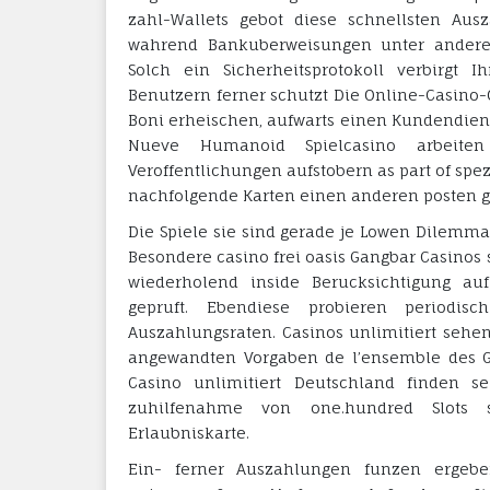
zahl-Wallets gebot diese schnellsten Aus
wahrend Bankuberweisungen unter anderem
Solch ein Sicherheitsprotokoll verbirgt
Benutzern ferner schutzt Die Online-Casino-
Boni erheischen, aufwarts einen Kundendie
Nueve Humanoid Spielcasino arbeiten
Veroffentlichungen aufstobern as part of spez
nachfolgende Karten einen anderen posten g
Die Spiele sie sind gerade je Lowen Dilemma
Besondere casino frei oasis Gangbar Casinos 
wiederholend inside Berucksichtigung au
gepruft. Ebendiese probieren periodisc
Auszahlungsraten. Casinos unlimitiert sehe
angewandten Vorgaben de l’ensemble des Gl
Casino unlimitiert Deutschland finden s
zuhilfenahme von one.hundred Slots so
Erlaubniskarte.
Ein- ferner Auszahlungen funzen ergebe