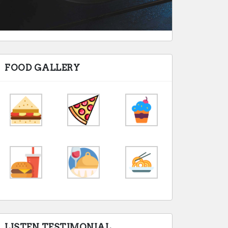
FOOD GALLERY
LISTEN TESTIMONIAL