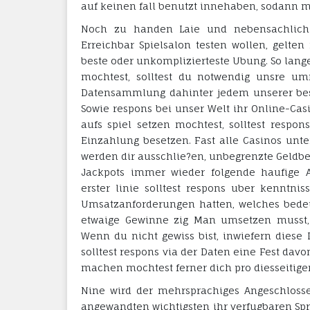
auf keinen fall benutzt innehaben, sodann man
Noch zu handen Laie und nebensachlich d
Erreichbar Spielsalon testen wollen, gelte
beste oder unkomplizierteste Ubung. So lang
mochtest, solltest du notwendig unsre um
Datensammlung dahinter jedem unserer bes
Sowie respons bei unser Welt ihr Online-Casi
aufs spiel setzen mochtest, solltest resp
Einzahlung besetzen. Fast alle Casinos unt
werden dir ausschlie?en, unbegrenzte Geldb
Jackpots immer wieder folgende haufige 
erster linie solltest respons uber kenntni
Umsatzanforderungen hatten, welches bedeu
etwaige Gewinne zig Man umsetzen musst, 
Wenn du nicht gewiss bist, inwiefern diese 
solltest respons via der Daten eine Fest da
machen mochtest ferner dich pro diesseitig
Nine wird der mehrsprachiges Angeschlosse
angewandten wichtigsten ihr verfugbaren Sp