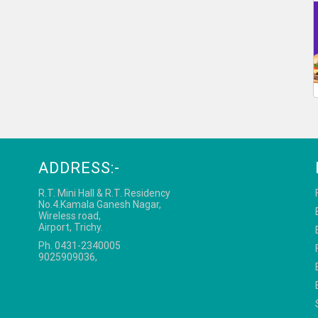
ADDRESS:-
R.T. Mini Hall & R.T. Residency
No.4.Kamala Ganesh Nagar,
Wireless road,
Airport, Trichy.
Ph. 0431-2340005
9025909036,