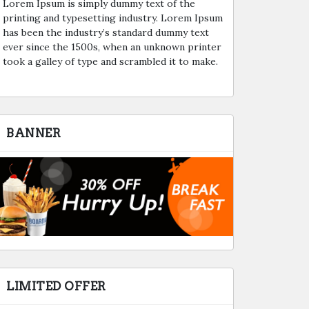
Lorem Ipsum is simply dummy text of the
printing and typesetting industry. Lorem Ipsum
has been the industry’s standard dummy text
ever since the 1500s, when an unknown printer
took a galley of type and scrambled it to make.
BANNER
LIMITED OFFER