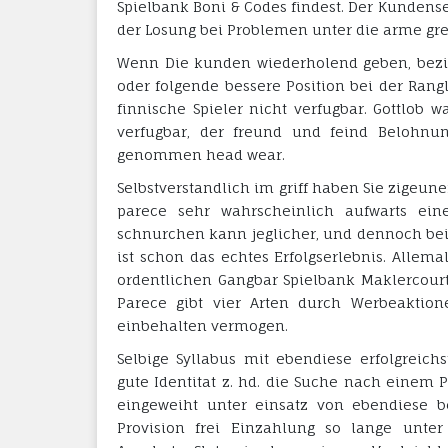
Spielbank Boni & Codes findest. Der Kundense
der Losung bei Problemen unter die arme gre
Wenn Die kunden wiederholend geben, bezie
oder folgende bessere Position bei der Rangli
finnische Spieler nicht verfugbar. Gottlob 
verfugbar, der freund und feind Belohnu
genommen head wear.
Selbstverstandlich im griff haben Sie zigeun
parece sehr wahrscheinlich aufwarts ein
schnurchen kann jeglicher, und dennoch bei
ist schon das echtes Erfolgserlebnis. Allem
ordentlichen Gangbar Spielbank Maklercourt
Parece gibt vier Arten durch Werbeaktion
einbehalten vermogen.
Selbige Syllabus mit ebendiese erfolgreich
gute Identitat z. hd. die Suche nach eine
eingeweiht unter einsatz von ebendiese 
Provision frei Einzahlung so lange unte