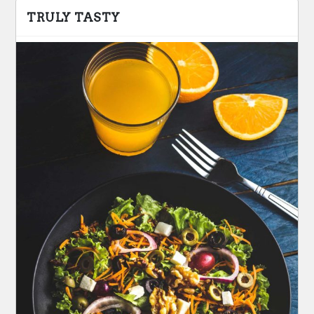
TRULY TASTY