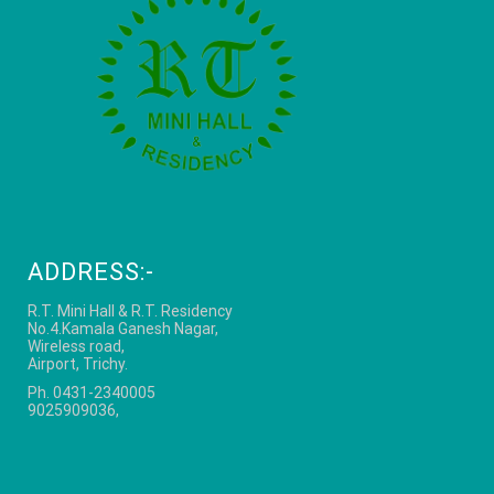
ADDRESS:-
R.T. Mini Hall & R.T. Residency
No.4.Kamala Ganesh Nagar,
Wireless road,
Airport, Trichy.
Ph. 0431-2340005
9025909036,