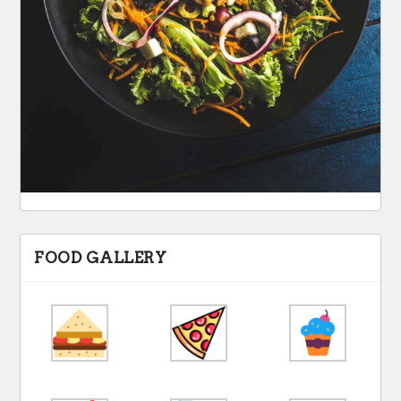
FOOD GALLERY