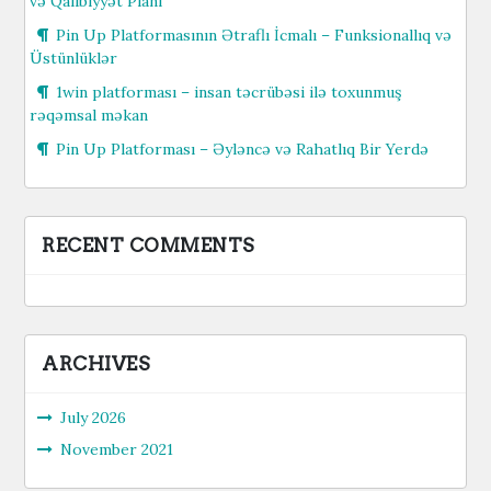
və Qalibiyyət Planı
Pin Up Platformasının Ətraflı İcmalı – Funksionallıq və
Üstünlüklər
1win platforması – insan təcrübəsi ilə toxunmuş
rəqəmsal məkan
Pin Up Platforması – Əyləncə və Rahatlıq Bir Yerdə
RECENT COMMENTS
ARCHIVES
July 2026
November 2021