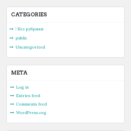
CATEGORIES
! Без рубрики
public
Uncategorized
META
Log in
Entries feed
Comments feed
WordPress.org