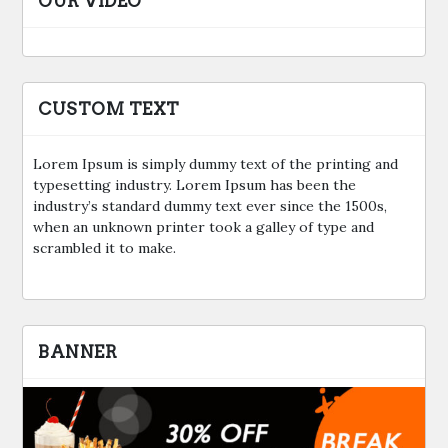
OUR VIDEO
CUSTOM TEXT
Lorem Ipsum is simply dummy text of the printing and
typesetting industry. Lorem Ipsum has been the
industry’s standard dummy text ever since the 1500s,
when an unknown printer took a galley of type and
scrambled it to make.
BANNER