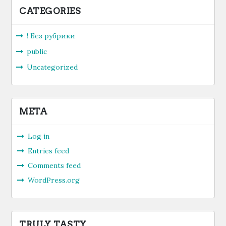
CATEGORIES
! Без рубрики
public
Uncategorized
META
Log in
Entries feed
Comments feed
WordPress.org
TRULY TASTY