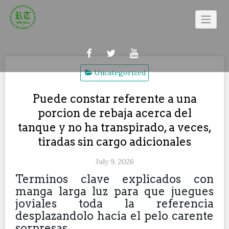
Skip
to
content
Uncategorized
Puede constar referente a una
porcion de rebaja acerca del
tanque y no ha transpirado, a veces,
tiradas sin cargo adicionales
July 9, 2026
Terminos clave explicados con
manga larga luz para que juegues
joviales toda la referencia
desplazandolo hacia el pelo carente
sorpresas