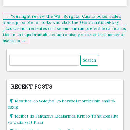
Post
← You might review the WB_Borgata_Casino poker added
navigation
bonus promote for folks who click the �Information� key
Las casinos recientes cual se encuentran preferible calificados
tienen un inquebrantable compromiso gracias entretenimiento
asentado →
Search
for:
RECENT POSTS
Mostbet-də voleybol və beysbol mərclərinin analitik
baxışı
Melbet ilə Fantaziya Liqalarında Kripto Təhlükəsizliyi
və Qalibiyyət Planı