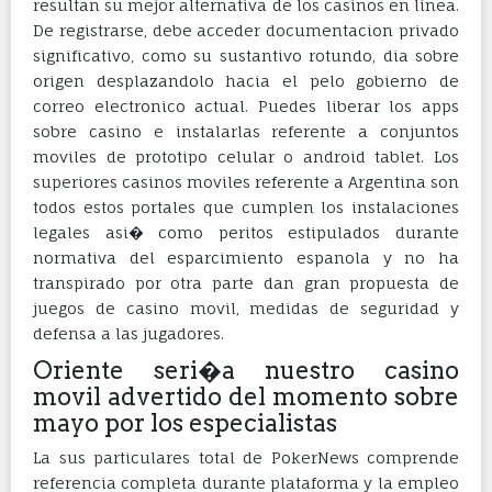
resultan su mejor alternativa de los casinos en linea.
De registrarse, debe acceder documentacion privado
significativo, como su sustantivo rotundo, dia sobre
origen desplazandolo hacia el pelo gobierno de
correo electronico actual. Puedes liberar los apps
sobre casino e instalarlas referente a conjuntos
moviles de prototipo celular o android tablet. Los
superiores casinos moviles referente a Argentina son
todos estos portales que cumplen los instalaciones
legales asi� como peritos estipulados durante
normativa del esparcimiento espanola y no ha
transpirado por otra parte dan gran propuesta de
juegos de casino movil, medidas de seguridad y
defensa a las jugadores.
Oriente seri�a nuestro casino
movil advertido del momento sobre
mayo por los especialistas
La sus particulares total de PokerNews comprende
referencia completa durante plataforma y la empleo