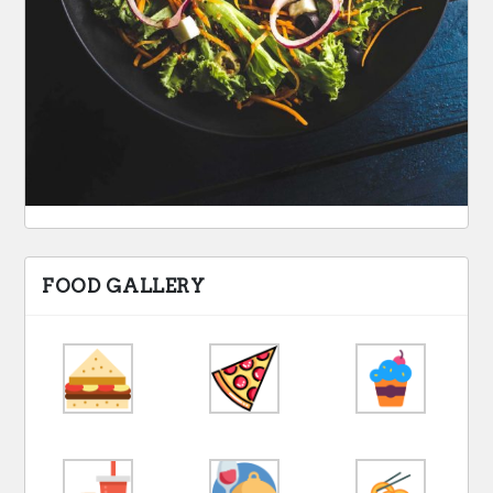
FOOD GALLERY