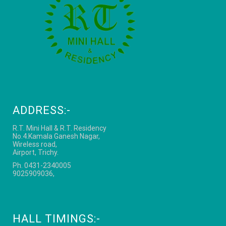
ADDRESS:-
R.T. Mini Hall & R.T. Residency
No.4.Kamala Ganesh Nagar,
Wireless road,
Airport, Trichy.
Ph. 0431-2340005
9025909036,
HALL TIMINGS:-