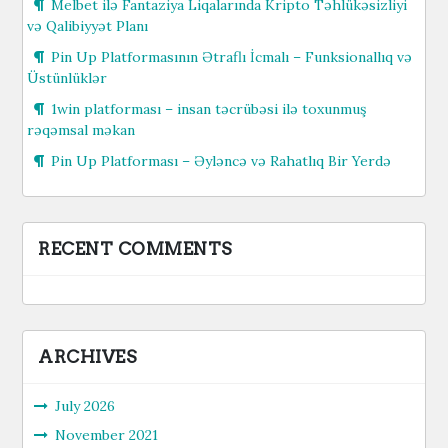
Melbet ilə Fantaziya Liqalarında Kripto Təhlükəsizliyi
və Qalibiyyət Planı
Pin Up Platformasının Ətraflı İcmalı – Funksionallıq və
Üstünlüklər
1win platforması – insan təcrübəsi ilə toxunmuş
rəqəmsal məkan
Pin Up Platforması – Əyləncə və Rahatlıq Bir Yerdə
RECENT COMMENTS
ARCHIVES
July 2026
November 2021