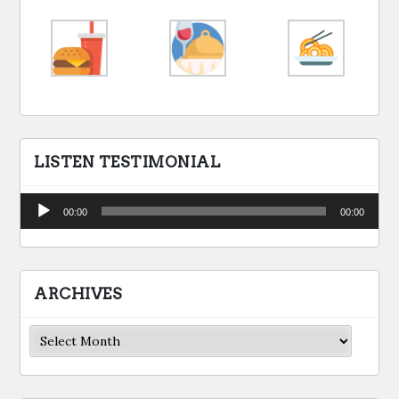
LISTEN TESTIMONIAL
Audio
00:00
00:00
Player
ARCHIVES
Archives