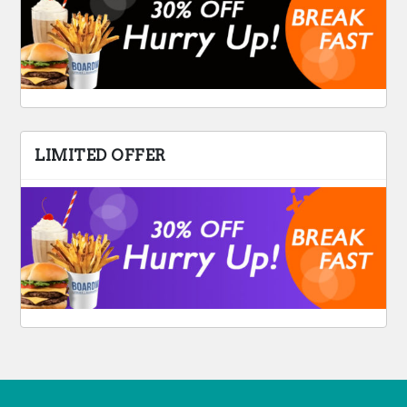
LIMITED OFFER