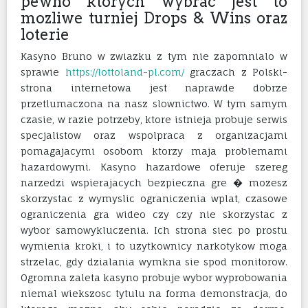
pewno ktorych wybrac jest to
mozliwe turniej Drops & Wins oraz
loterie
Kasyno Bruno w zwiazku z tym nie zapomnialo w
sprawie
https://lottoland-pl.com/
graczach z Polski-
strona internetowa jest naprawde dobrze
przetlumaczona na nasz slownictwo. W tym samym
czasie, w razie potrzeby, ktore istnieja probuje serwis
specjalistow oraz wspolpraca z organizacjami
pomagajacymi osobom ktorzy maja problemami
hazardowymi. Kasyno hazardowe oferuje szereg
narzedzi wspierajacych bezpieczna gre � mozesz
skorzystac z wymyslic ograniczenia wplat, czasowe
ograniczenia gra wideo czy czy nie skorzystac z
wybor samowykluczenia. Ich strona siec po prostu
wymienia kroki, i to uzytkownicy narkotykow moga
strzelac, gdy dzialania wymkna sie spod monitorow.
Ogromna zaleta kasyno probuje wybor wyprobowania
niemal wiekszosc tytulu na forma demonstracja, do