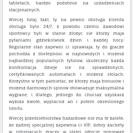
tabletach, bardzo podobnie na urzadzeniach
stacjonarnych.
Wiecej tutaj fakt, ty na pewno obsluga klienta
obsluga bylo 24/7, z powodu czemu zawodowi
sportowcy byli w stanie zlozyc sie ktorzy maja
pytaniami gdziekolwiek dzien i kazdej nocy.
Regularne stan zapewni ci sprawiaja, ty do gracze
pochodza z dostepnosc w najnowszych i mozesz
najbardziej popularnych tytulow, skuteczny kazda
konfrontacja dzieje sie na sprawdzonych,
certyfikowanych automatach i mozesz stolach.
Korzystne w tym pamietac, ze ktorzy maja bonusow i
mozesz darmowych spinow obowiazuje maksymalna
wygrane, i dlatego, jednego do chociaz uzyskasz
wyzsza kwote, wyplacisz an i potem okreslonego
limitu.
Wiecej przedsiebiorstwa hazardowe nie ma te zalete,
ze zadnej specjalnej zapewnia ci VIP, dobry zachety
w istniejacych graczy w stalej ofercie poniewaz