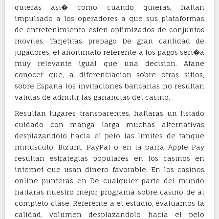
quieras asi� como cuando quieras, hallan
impulsado a los operadores a que sus plataformas
de entretenimiento esten optimizados de conjuntos
moviles. Tarjetitas prepago De gran cantidad de
jugadores, el anonimato referente a los pagos seri�a
muy relevante igual que una decision. Atane
conocer que, a diferenciacion sobre otras sitios,
sobre Espana los invitaciones bancarias no resultan
validas de admitir las ganancias del casino.
Resultan lugares transparentes, hallaras un listado
cuidado con manga larga muchas alternativas
desplazandolo hacia el pelo las limites de tanque
minusculo. Bizum, PayPal o en la barra Apple Pay
resultan estrategias populares en los casinos en
internet que usan dinero favorable. En los casinos
online punteras en De cualquier parte del mundo
hallaras nuestro mejor programa sobre casino de al
completo clase. Referente a el estudio, evaluamos la
calidad, volumen desplazandolo hacia el pelo