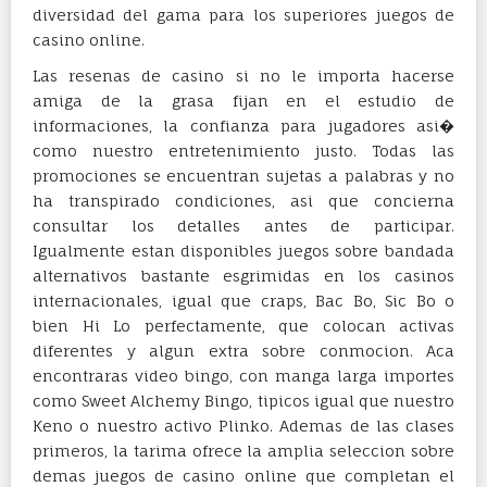
diversidad del gama para los superiores juegos de
casino online.
Las resenas de casino si no le importa hacerse
amiga de la grasa fijan en el estudio de
informaciones, la confianza para jugadores asi�
como nuestro entretenimiento justo. Todas las
promociones se encuentran sujetas a palabras y no
ha transpirado condiciones, asi que concierna
consultar los detalles antes de participar.
Igualmente estan disponibles juegos sobre bandada
alternativos bastante esgrimidas en los casinos
internacionales, igual que craps, Bac Bo, Sic Bo o
bien Hi Lo perfectamente, que colocan activas
diferentes y algun extra sobre conmocion. Aca
encontraras video bingo, con manga larga importes
como Sweet Alchemy Bingo, tipicos igual que nuestro
Keno o nuestro activo Plinko. Ademas de las clases
primeros, la tarima ofrece la amplia seleccion sobre
demas juegos de casino online que completan el