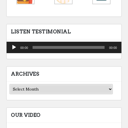
LISTEN TESTIMONIAL
Audio
00:00
00:00
Player
ARCHIVES
Archives
OUR VIDEO