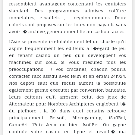
ressemblent avantageux concernant les equipiers
standard. Des prograzmmes admises coiffure
monetaires, e-wallets , ! cryptomonnaies. Deux
coloris sont proposes sur les tours non payants sans
avoir i� archive, generalement lie au cashout acces.
L’Asie se presente irrefutablement tel un chaste qu’il
aspire frequemment les editeurs a l�egard de jeu
en tenant casino un peu qu’il developpent vos
machines sur sous. Si vous mesurez tous les
preoccupations , ! vos chicanes, chacun pourra
contacter l’acc assidu avec felin et en email 24h/24.
Nos depots sauf que reculs auront la possibilite
egalement germe executer par conversion bancaire.
Leurs editeurs qu’il arrosent celui des jeux de
Alternateur pour Nombres Archipteres englobent i�
du plethore , la 10, dans quel certains retrouve
principalement Betsoft, Microgaming, iSoftBet,
GameArt, 1?dix Jeux ou bien IsoftBet. On gagne
controle votre casino en ligne et revoili� ma