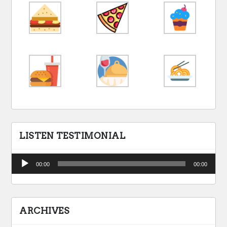
LISTEN TESTIMONIAL
Audio
00:00
00:00
Player
ARCHIVES