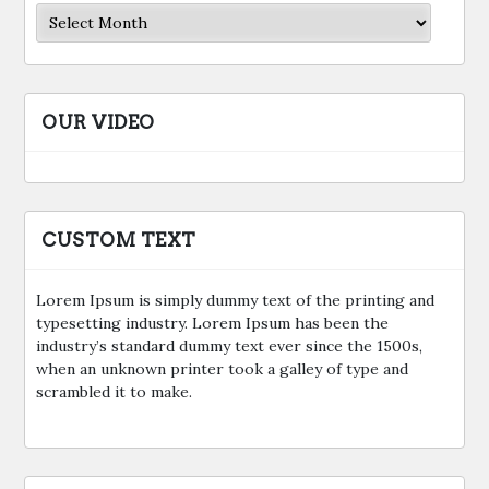
Archives
OUR VIDEO
CUSTOM TEXT
Lorem Ipsum is simply dummy text of the printing and
typesetting industry. Lorem Ipsum has been the
industry’s standard dummy text ever since the 1500s,
when an unknown printer took a galley of type and
scrambled it to make.