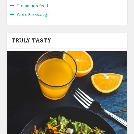
Comments feed
WordPress.org
TRULY TASTY