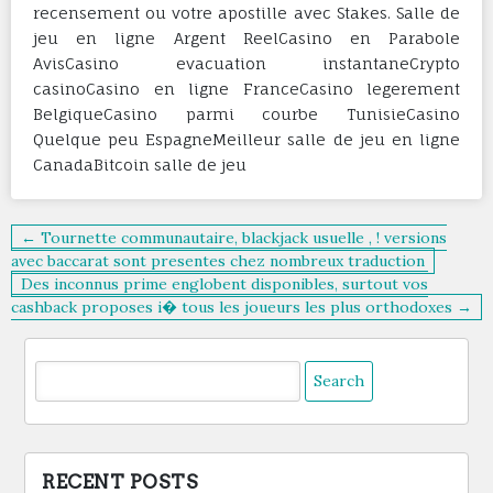
recensement ou votre apostille avec Stakes. Salle de
jeu en ligne Argent ReelCasino en Parabole
AvisCasino evacuation instantaneCrypto
casinoCasino en ligne FranceCasino legerement
BelgiqueCasino parmi courbe TunisieCasino
Quelque peu EspagneMeilleur salle de jeu en ligne
CanadaBitcoin salle de jeu
Post
← Tournette communautaire, blackjack usuelle , ! versions
navigation
avec baccarat sont presentes chez nombreux traduction
Des inconnus prime englobent disponibles, surtout vos
cashback proposes i� tous les joueurs les plus orthodoxes →
Search
for:
RECENT POSTS