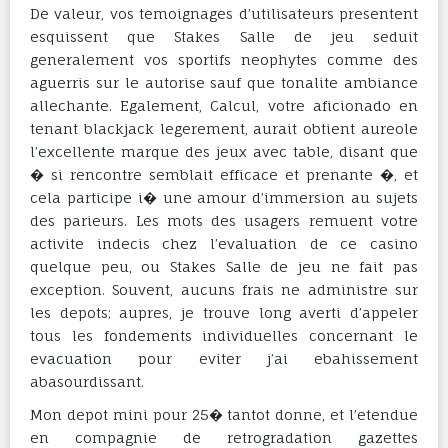
De valeur, vos temoignages d’utilisateurs presentent
esquissent que Stakes Salle de jeu seduit
generalement vos sportifs neophytes comme des
aguerris sur le autorise sauf que tonalite ambiance
allechante. Egalement, Calcul, votre aficionado en
tenant blackjack legerement, aurait obtient aureole
l’excellente marque des jeux avec table, disant que
� si rencontre semblait efficace et prenante �, et
cela participe i� une amour d’immersion au sujets
des parieurs. Les mots des usagers remuent votre
activite indecis chez l’evaluation de ce casino
quelque peu, ou Stakes Salle de jeu ne fait pas
exception. Souvent, aucuns frais ne administre sur
les depots; aupres, je trouve long averti d’appeler
tous les fondements individuelles concernant le
evacuation pour eviter j’ai ebahissement
abasourdissant.
Mon depot mini pour 25� tantot donne, et l’etendue
en compagnie de retrogradation gazettes