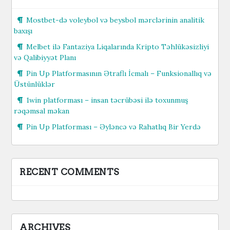
Mostbet-də voleybol və beysbol mərclərinin analitik
baxışı
Melbet ilə Fantaziya Liqalarında Kripto Təhlükəsizliyi
və Qalibiyyət Planı
Pin Up Platformasının Ətraflı İcmalı – Funksionallıq və
Üstünlüklər
1win platforması – insan təcrübəsi ilə toxunmuş
rəqəmsal məkan
Pin Up Platforması – Əyləncə və Rahatlıq Bir Yerdə
RECENT COMMENTS
ARCHIVES