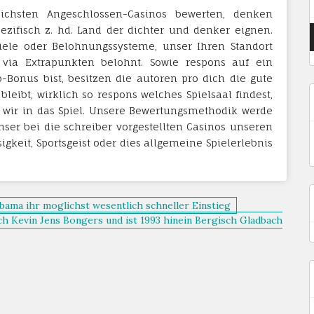
eichsten Angeschlossen-Casinos bewerten, denken
zifisch z. hd. Land der dichter und denker eignen.
P
iele oder Belohnungssysteme, unser Ihren Standort
d via Extrapunkten belohnt. Sowie respons auf ein
-Bonus bist, besitzen die autoren pro dich die gute
 bleibt, wirklich so respons welches Spielsaal findest,
 wir in das Spiel. Unsere Bewertungsmethodik werde
nser bei die schreiber vorgestellten Casinos unseren
igkeit, Sportsgeist oder dies allgemeine Spielerlebnis
bama ihr moglichst wesentlich schneller Einstieg
ch Kevin Jens Bongers und ist 1993 hinein Bergisch Gladbach