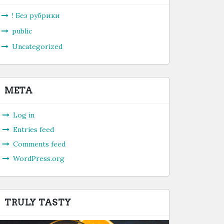
! Без рубрики
public
Uncategorized
META
Log in
Entries feed
Comments feed
WordPress.org
TRULY TASTY