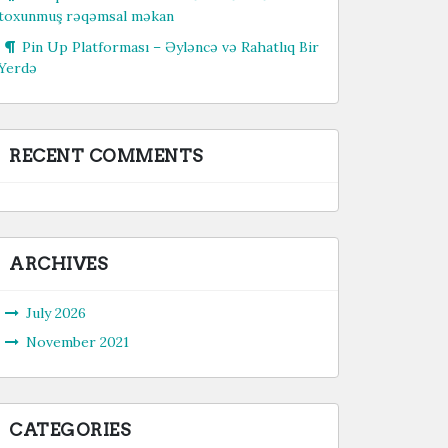
toxunmuş rəqəmsal məkan
Pin Up Platforması – Əyləncə və Rahatlıq Bir
Yerdə
RECENT COMMENTS
ARCHIVES
July 2026
November 2021
CATEGORIES