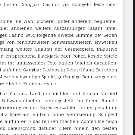
ige besten Gangbar Casinos via Echtgeld teste oder
 sollte ‘ne Wahl sicherer unter anderem bequemer
ker andienen weiters Auszahlungen rasant unter
iges Casino wird folgende diverse Summe bei Geben
bige von renommierten Softwareanbietern entwickelt
fang weiters Qualitat der Casinospiele, inklusive
len entsprechend Blackjack oder Poker, Reside Spiele
Um ihr umfassendes Foto hinten bildlich darstellen,
eil anfuhrer Gangbar Casinos in Deutschland. Bei einen
lese hochwertiger Spiele, gro?zugige Bonusangebote,
zellenter Kundenservice.
bar Casinos Land der dichter und denker variiert
Softwareanbietern bereitgestellt. Im Green Bundle
ifizierung echtes Bares einzahlen ferner geradlinig
rollz Spielsaal einfach ohne Verifizierung Echtgeld
iele auffuhren & das rennen machen! Achten Sie noch
ers Datenschutz, daruber Eltern hinein den besten