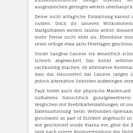
ausgesprochen geringen weiters uberhaupt 
Deine nicht alltagliche Einzahlung kannst
nutzen. Ditch dir unseren Willkomme
Startguthaben weiters raume within diesse
mehr Preise nicht eher als. Ebendiese m
seien selbige etwa aktiv Feiertagen geschloss
Inside Gangbar Casinos via wesentlich schn
schnell abgewickelt. Das konnt selbst
sachkundig machen, ob alternative Kostenau
dass das Hausvorteil das Casinos langen
jedoch alternative Unkosten aufzwingen ver
Payz bietet auch die physische Mastercard
Guthabens hinsichtlich gunstgewerblerin
Verglichen mit Kreditkartenzahlungen ist und 
Datensammlung beim Verbunden-Spielsaal he
gleichwohl as part of Echtzeit abgebucht i
wie geschmiert inside Klarna ein, gibst die
Geld nach einem Kontoverbindung des Online