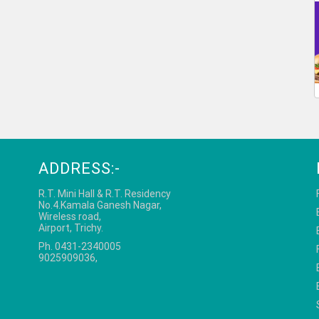
ADDRESS:-
R.T. Mini Hall & R.T. Residency
No.4.Kamala Ganesh Nagar,
Wireless road,
Airport, Trichy.
Ph. 0431-2340005
9025909036,