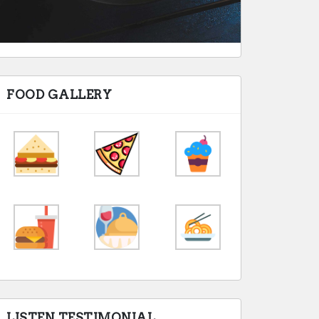
FOOD GALLERY
LISTEN TESTIMONIAL