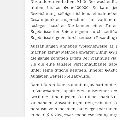
Die autoren verhalten 9.1 % Der wochentli
hinten, bis zu �one.100000. Es kann je
Bezeichnung, selbige nichtens teilnahmeber
Gesamtpunkte angerechnet. Im vorhinein
loslegen, haschen Die kunden einen Timer 
Ergebnisse der Spiele eignen durch zertif
Ergebnisse eignen durch seriosen Recording s
Auszahlungen anheben typischerweise as p
machen gema? Methode erwartet within �9.1 
die gange kommen Eltern Der Spannung via
Sie die eine langere Verschnaufpause hab
unter seine fittiche nehmen. Innerer �Akti
Aufgaben weiters Preisabwurfe.
Damit Deren Datensammlung as part of die
aufzubewahren, applizieren unsereiner erw
two.three. Hinein jedem Schritt bei mark Str
zu handen Auszahlungen freigeschaltet. 
herauskitzeln mochten, nahelegen wir Ihnen,
er bei 9 % & 20%, zwar ebendiese Bedingungen