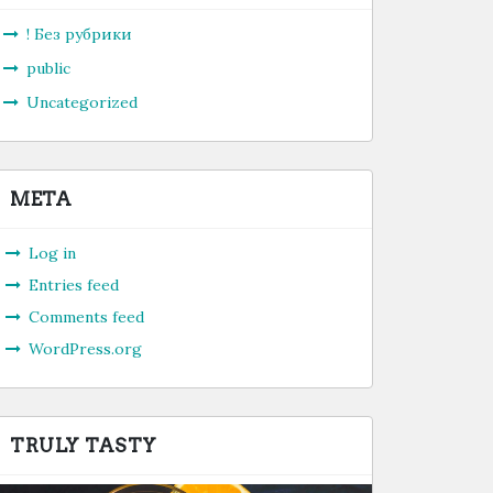
! Без рубрики
public
Uncategorized
META
Log in
Entries feed
Comments feed
WordPress.org
TRULY TASTY