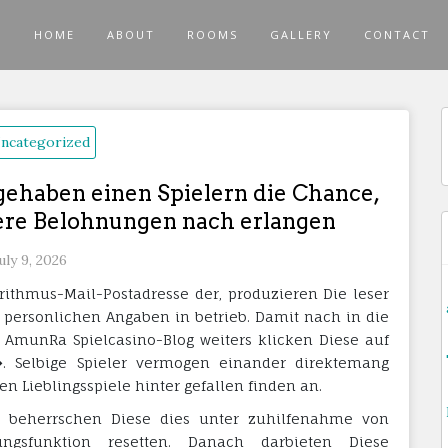
HOME
ABOUT
ROOMS
GALLERY
CONTACT
ncategorized
f
ehaben einen Spielern die Chance,
dere Belohnungen nach erlangen
uly 9, 2026
rithmus-Mail-Postadresse der, produzieren Die leser
 personlichen Angaben in betrieb. Damit nach in die
AmunRa Spielcasino-Blog weiters klicken Diese auf
�. Selbige Spieler vermogen einander direktemang
 Lieblingsspiele hinter gefallen finden an.
n, beherrschen Diese dies unter zuhilfenahme von
ungsfunktion resetten. Danach darbieten Diese