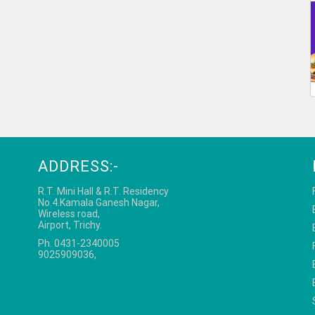
ADDRESS:-
R.T. Mini Hall & R.T. Residency
No.4.Kamala Ganesh Nagar,
Wireless road,
Airport, Trichy.
Ph. 0431-2340005
9025909036,