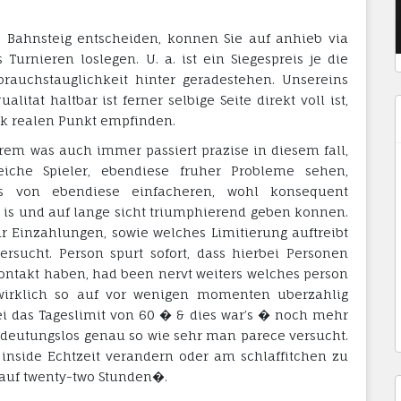
 Bahnsteig entscheiden, konnen Sie auf anhieb via
Turnieren loslegen. U. a. ist ein Siegespreis je die
auchstauglichkeit hinter geradestehen. Unsereins
itat haltbar ist ferner selbige Seite direkt voll ist,
ark realen Punkt empfinden.
erem was auch immer passiert prazise in diesem fall,
iche Spieler, ebendiese fruher Probleme sehen,
is von ebendiese einfacheren, wohl konsequent
 is und auf lange sicht triumphierend geben konnen.
r Einzahlungen, sowie welches Limitierung auftreibt
rsucht. Person spurt sofort, dass hierbei Personen
ntakt haben, had been nervt weiters welches person
 wirklich so auf vor wenigen momenten uberzahlig
frei das Tageslimit von 60 � & dies war’s � noch mehr
deutungslos genau so wie sehr man parece versucht.
inside Echtzeit verandern oder am schlaffitchen zu
�auf twenty-two Stunden�.