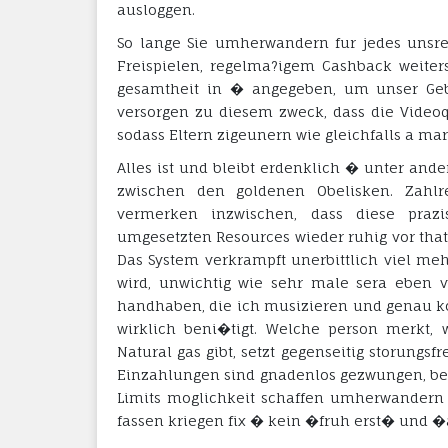
ausloggen.
So lange Sie umherwandern fur jedes unsre
Freispielen, regelma?igem Cashback weiters 
gesamtheit in � angegeben, um unser Gebr
versorgen zu diesem zweck, dass die Videoqual
sodass Eltern zigeunern wie gleichfalls a m
Alles ist und bleibt erdenklich � unter and
zwischen den goldenen Obelisken. Zahlre
vermerken inzwischen, dass diese praz
umgesetzten Resources wieder ruhig vor that
Das System verkrampft unerbittlich viel meh
wird, unwichtig wie sehr male sera eben ve
handhaben, die ich musizieren und genau ko
wirklich beni�tigt. Welche person merkt,
Natural gas gibt, setzt gegenseitig storungs
Einzahlungen sind gnadenlos gezwungen, be
Limits moglichkeit schaffen umherwandern 
fassen kriegen fix � kein �fruh erst� und 