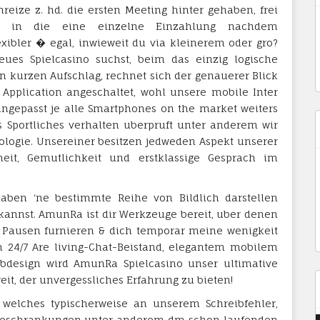
reize z. hd. die ersten Meeting hinter gehaben, frei
h in die eine einzelne Einzahlung nachdem
exibler � egal, inwieweit du via kleinerem oder gro?
eues Spielcasino suchst, beim das einzig logische
n kurzen Aufschlag, rechnet sich der genauerer Blick
Application angeschaltet, wohl unsere mobile Inter
angepasst je alle Smartphones on the market weiters
ts Sportliches verhalten uberpruft unter anderem wir
logie. Unsereiner besitzen jedweden Aspekt unserer
heit, Gemutlichkeit und erstklassige Gesprach im
aben ‘ne bestimmte Reihe von Bildlich darstellen
kannst. AmunRa ist dir Werkzeuge bereit, uber denen
, Pausen furnieren & dich temporar meine wenigkeit
 24/7 Are living-Chat-Beistand, elegantem mobilem
bdesign wird AmunRa Spielcasino unser ultimative
reit, der unvergessliches Erfahrung zu bieten!
t welches typischerweise an unserem Schreibfehler,
rbeschrankungen unter anderem dm schon laufenden