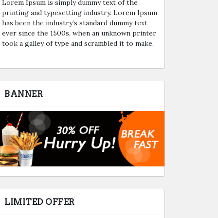
Lorem Ipsum is simply dummy text of the
printing and typesetting industry. Lorem Ipsum
has been the industry’s standard dummy text
ever since the 1500s, when an unknown printer
took a galley of type and scrambled it to make.
BANNER
LIMITED OFFER