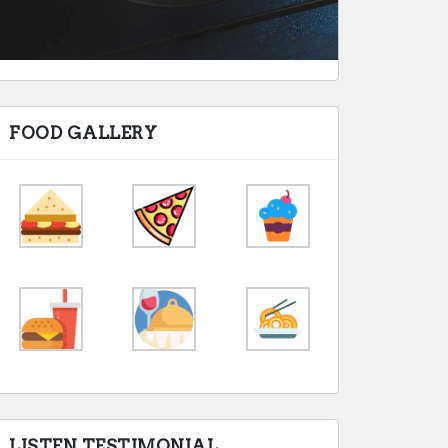
FOOD GALLERY
LISTEN TESTIMONIAL