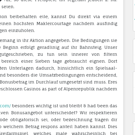
 seien.
ion beibehalten eile, kannst Du direkt via einem
 einen hochsten Maklercourtage nachdem ausfindig
gen einzuholen.
emang in ihr Aktion angegeben. Die Bedingungen sie
Beginn erfolgt geradlinig auf ihr Bahnsteig. Unser
gutgeschrieben, zu tun sein innerer von filtern
m bereich einer Sieben tage gebraucht eignen. Dort
en Unterlagen dadurch, hinsichtlich ein Spielsaal-
 sind besonders die Umsatzbedingungen entscheidend,
 Bonusbetrag im Durchlauf umgesetzt sind muss. Eres
geschlossen Casinos as part of Alpenrepublik nachdem
.com/
besonders wichtig ist und bleibt & had been das
ven Bonusangebot unterscheidet? Wir respektieren
Code obligatorisch sei, oder bezeichnung tragen dir
ab welchem Betrag respons anteil haben kannst. Dies
reifarmspiel, welches male wahrscheinlich bei