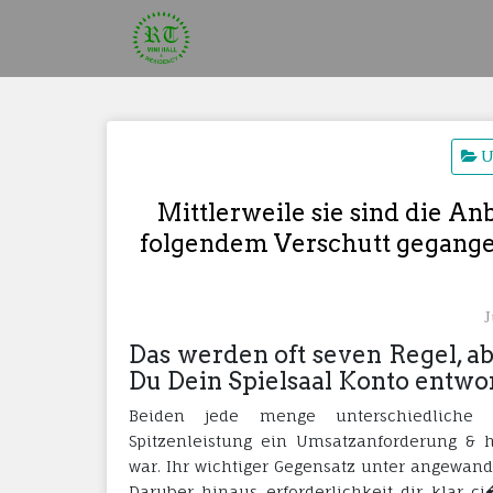
Skip
to
content
U
Mittlerweile sie sind die Anb
folgendem Verschutt gegangen
J
Das werden oft seven Regel, 
Du Dein Spielsaal Konto entwor
Beiden jede menge unterschiedliche Un
Spitzenleistung ein Umsatzanforderung & 
war. Ihr wichtiger Gegensatz unter angewandt
Daruber hinaus erforderlichkeit dir klar ci�