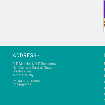
ADDRESS:-
R.T. Mini Hall & R.T. Residency
No.4.Kamala Ganesh Nagar,
Wireless road,
Airport, Trichy.
Ph. 0431-2340005
9025909036,