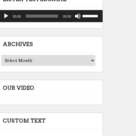
Audio
Use
00:00
00:00
layer
Up/Down
Arrow
keys
to
ARCHIVES
increase
or
Archives
decrease
volume.
OUR VIDEO
CUSTOM TEXT