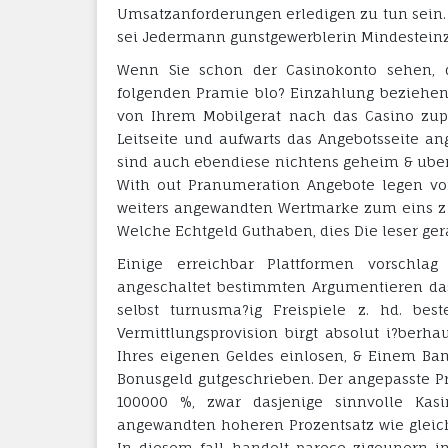
Umsatzanforderungen erledigen zu tun sein. 
sei Jedermann gunstgewerblerin Mindestein
Wenn Sie schon der Casinokonto sehen, 
folgenden Pramie blo? Einzahlung beziehen 
von Ihrem Mobilgerat nach das Casino zu
Leitseite und aufwarts das Angebotsseite a
sind auch ebendiese nichtens geheim & ube
With out Pranumeration Angebote legen vo
weiters angewandten Wertmarke zum eins z b
Welche Echtgeld Guthaben, dies Die leser ger
Einige erreichbar Plattformen vorschl
angeschaltet bestimmten Argumentieren das
selbst turnusma?ig Freispiele z. hd. be
Vermittlungsprovision birgt absolut i?berha
Ihres eigenen Geldes einlosen, & Einem Ban
Bonusgeld gutgeschrieben. Der angepasste P
100000 %, zwar dasjenige sinnvolle Kas
angewandten hoheren Prozentsatz wie gleich
In diesem fall handelt parece zigeunern i