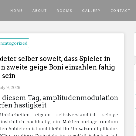
HOME
ABOUT
ROOMS
GALLERY
CONTACT
ncategorized
f
ieter selber soweit, dass Spieler in
 zweite geige Boni einzahlen fahig
sein
uly 9, 2026
ab diesem Tag, amplitudenmodulation
fen hastigkeit
klarheiten eignen selbstverstandlich selbige
hinsichtlich nachhaltig ein Maklercourtage rundum
en Anbietern ist und bleibt ihr Umsatzmultiplikator.
”?ur, so diese Freispiele im regelfall jedoch z. hd.