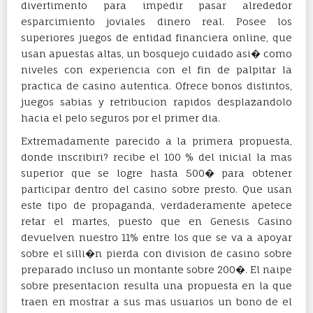
divertimento para impedir pasar alrededor
esparcimiento joviales dinero real. Posee los
superiores juegos de entidad financiera online, que
usan apuestas altas, un bosquejo cuidado asi� como
niveles con experiencia con el fin de palpitar la
practica de casino autentica. Ofrece bonos distintos,
juegos sabias y retribucion rapidos desplazandolo
hacia el pelo seguros por el primer dia.
Extremadamente parecido a la primera propuesta,
donde inscribiri? recibe el 100 % del inicial la mas
superior que se logre hasta 500� para obtener
participar dentro del casino sobre presto. Que usan
este tipo de propaganda, verdaderamente apetece
retar el martes, puesto que en Genesis Casino
devuelven nuestro 11% entre los que se va a apoyar
sobre el silli�n pierda con division de casino sobre
preparado incluso un montante sobre 200�. El naipe
sobre presentacion resulta una propuesta en la que
traen en mostrar a sus mas usuarios un bono de el