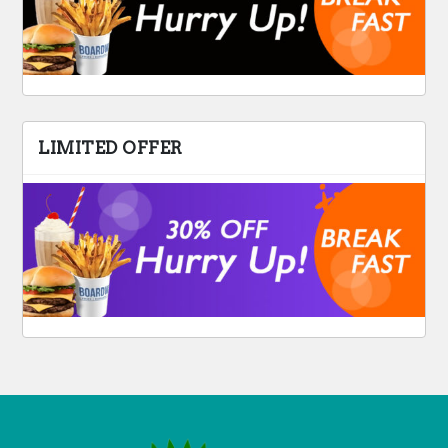
LIMITED OFFER