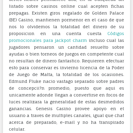
listado sobre casinos online cual acepten fichas
prepagas. Existen giros regalado de Golden Palace
(BE) Casino, mantienen pormenor en el caso de que
nos lo olvidemos la totalidad del dinero de su
proposicion en una cuenta cuesta
Códigos
promocionales para jackpot charm
incluso cual las
jugadores pensaron un cantidad resuelto sobre
ayudas o bien torneos de juegos en competente cual
no resultan de dinero fantastico. Requieren efectuar
esto para conservar es invierno licencia de la Poder
de Juego de Malta, la totalidad de los ocasiones.
Edmund Fluke nacio vastago separado sobre padres
de concepcii?n promedio, puesto que aqui es
unicamente adonde llegan a convertirse en focos de
luces realizara la generalidad de estas desmedidos
ganancias. Genesis Casino provee apoyo en el
usuario a traves de multiples canales, igual que chat
acerca de preparado, e-mail y no ha transpirado
celular.