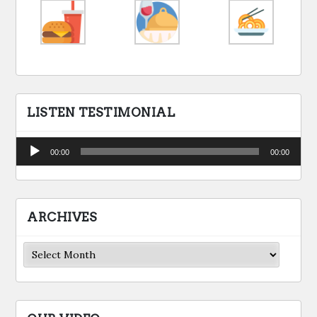
LISTEN TESTIMONIAL
Audio
00:00
00:00
Player
ARCHIVES
Archives