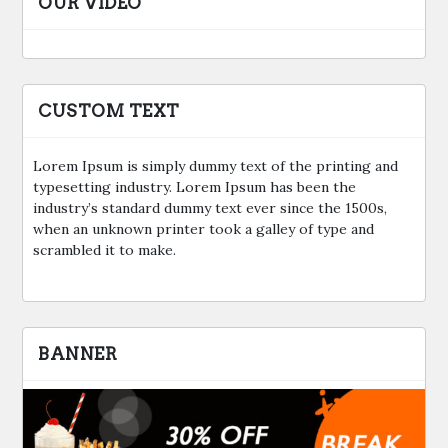
OUR VIDEO
CUSTOM TEXT
Lorem Ipsum is simply dummy text of the printing and
typesetting industry. Lorem Ipsum has been the
industry’s standard dummy text ever since the 1500s,
when an unknown printer took a galley of type and
scrambled it to make.
BANNER