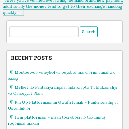
After you’ve verified everything, demand brand new payment,
additionally the money tend to get to their exchange handbag
quickly →
Search
for:
RECENT POSTS
Mostbet-də voleybol və beysbol mərclərinin analitik
baxışı
Melbet ilə Fantaziya Liqalarında Kripto Təhlükəsizliyi
və Qalibiyyət Planı
Pin Up Platformasının Ətraflı İcmalı – Funksionallıq və
Üstünlüklər
1win platforması – insan təcrübəsi ilə toxunmuş
rəqəmsal məkan