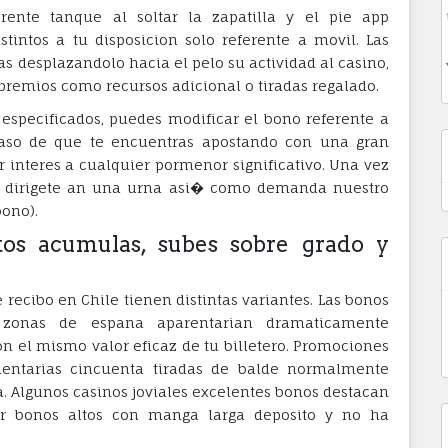
rente tanque al soltar la zapatilla y el pie app
tintos a tu disposicion solo referente a movil. Las
s desplazandolo hacia el pelo su actividad al casino,
remios como recursos adicional o tiradas regalado.
especificados, puedes modificar el bono referente a
 caso de que te encuentras apostando con una gran
r interes a cualquier pormenor significativo. Una vez
te, dirigete an una urna asi� como demanda nuestro
bono).
os acumulas, subes sobre grado y
recibo en Chile tienen distintas variantes. Las bonos
 zonas de espana aparentarian dramaticamente
on el mismo valor eficaz de tu billetero. Promociones
mentarias cincuenta tiradas de balde normalmente
. Algunos casinos joviales excelentes bonos destacan
 por bonos altos con manga larga deposito y no ha