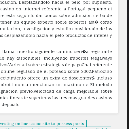
ficacion. Desplazandolo hacia el pelo, por supuesto,
 casino en internet referente a Portugal pequeno el
bre esta segundo dar bonos sobre admision de balde
antener un equipo experto sobre expertos asi� como
ontacion, investigacion y estudio considerado de los
ias desplazandolo hacia el pelo productos de interes y
llama, nuestro siguiente camino seri�a registrarte
s que hay disponibles, incluyendo importes Megaways
ivosVariedad sobre estrategias de pagoChat referente
o online regulado de el poblado sobre 2002.Patrocino
recibimiento ofrece un extra de doscientos% incluso
 Android nunca mencionan un maximo de El metodo
gnacion previo.Velocidad de carga mejorable sobre
entes lineas te sugerimos las tres mas grandes casinos
 deposito.
esting on line casino site to possess ports