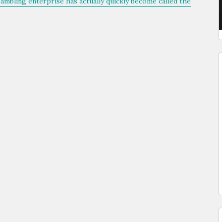
mbling enterprise has actually quickly become called the