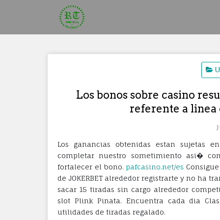
Skip
to
content
U
Los bonos sobre casino resul
referente a linea
J
Los ganancias obtenidas estan sujetas en 
completar nuestro sometimiento asi� com
fortalecer el bono.
pafcasino.net/es
Consigue 
de JOKERBET alrededor registrarte y no ha tr
sacar 15 tiradas sin cargo alrededor compet
slot Plink Pinata. Encuentra cada dia Cl
utilidades de tiradas regalado.