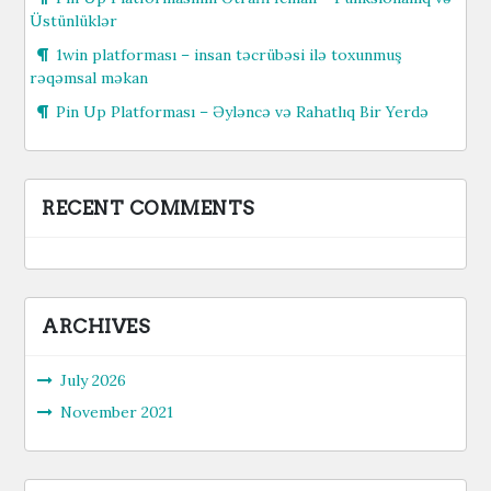
Üstünlüklər
1win platforması – insan təcrübəsi ilə toxunmuş
rəqəmsal məkan
Pin Up Platforması – Əyləncə və Rahatlıq Bir Yerdə
RECENT COMMENTS
ARCHIVES
July 2026
November 2021