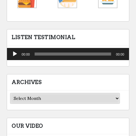
LISTEN TESTIMONIAL
Audio
00:00
00:00
Player
ARCHIVES
Archives
OUR VIDEO