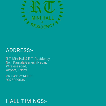
ADDRESS:-
R.T. Mini Hall & R.T. Residency
No.4.Kamala Ganesh Nagar,
Wireless road,
Airport, Trichy.
Ph. 0431-2340005
9025909036,
HALL TIMINGS:-