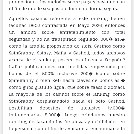
promociones, los metodos sobre paga y bastante con
el fin de que te sea posible tomar de forma segura.
Aquellos casinos referente a este ranking tienen
facultad DGOJ contrastada en Mayo 2026, entonces
un ambito sobre entretenimiento con total
seguridad y no ha transpirado regulado. 000� asi�
como la amplia proposicion de slots. Casinos como
SpinGranny, Spinsy, Mafia y Cashed, todos archivos
acerca de el ranking, poseen esa licencia. Se podri?
hallar publicaciones con medidas empezando por
bonos de el 500% inclusive 200� (como sobre
SpinGranny o bien Zet) hasta claves de bonos asi�
como giros gratuito (igual que sobre Yaass o Zodiac).
La mayoria de los casinos sobre el ranking, como
SpinGranny desplazandolo hacia el pelo Cashed,
posibilitan depositos de inclusive iv.000�
indumentarias 5.000�. Luego, brindamos nuestro
ranking, destacando los fortalezas y debilidades en
lo personal con el fin de ayudarte a encaminarse la