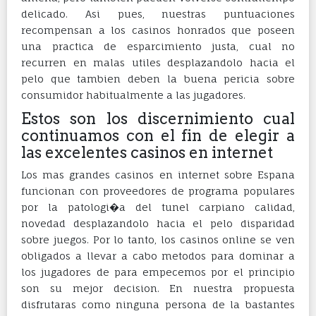
delicado. Asi pues, nuestras puntuaciones
recompensan a los casinos honrados que poseen
una practica de esparcimiento justa, cual no
recurren en malas utiles desplazandolo hacia el
pelo que tambien deben la buena pericia sobre
consumidor habitualmente a las jugadores.
Estos son los discernimiento cual
continuamos con el fin de elegir a
las excelentes casinos en internet
Los mas grandes casinos en internet sobre Espana
funcionan con proveedores de programa populares
por la patologi�a del tunel carpiano calidad,
novedad desplazandolo hacia el pelo disparidad
sobre juegos. Por lo tanto, los casinos online se ven
obligados a llevar a cabo metodos para dominar a
los jugadores de para empecemos por el principio
son su mejor decision. En nuestra propuesta
disfrutaras como ninguna persona de la bastantes