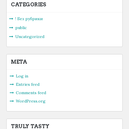
CATEGORIES
! Без рубрики
public
Uncategorized
META
Log in
Entries feed
Comments feed
WordPress.org
TRULY TASTY