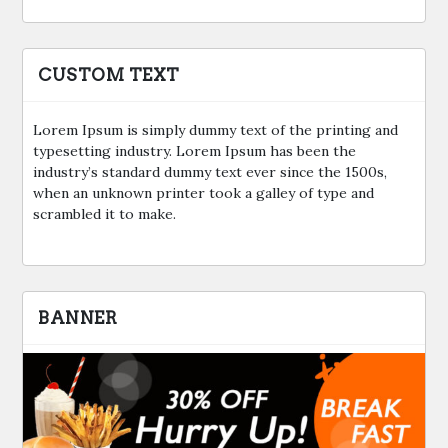
CUSTOM TEXT
Lorem Ipsum is simply dummy text of the printing and
typesetting industry. Lorem Ipsum has been the
industry’s standard dummy text ever since the 1500s,
when an unknown printer took a galley of type and
scrambled it to make.
BANNER