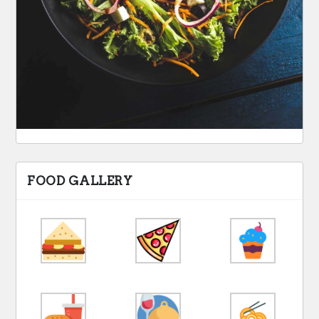
FOOD GALLERY