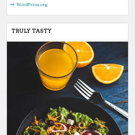
WordPress.org
TRULY TASTY