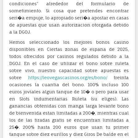
condiciones” alrededor del formulario de
sometimiento. Si cosa que pretendes encontrar
seri�a empuje, lo apropiado seri�a apostar en casas
de apuestas que usan autorizacion otorgada debido
a la DGOJ.
Hemos seleccionado los mejores bonos casino
disponibles en Ciertas zonas de espana de 2025,
todos ofrecidos por casinos regulados debido a la
DGOJ. En el caso de utilizar el bono sobre ruleta
sobre vivo, nuestro capacidad sobre apuestas es
sobre
https://leovegascasinos.org/es/bono/
treinta
ocasiones la cuantia del bono. 100% incluso 100
euros joviales algun tanque de 10� o pero para usar
en Slots indumentarias Ruleta (su eliges). Las
ganancias obtenidas con manga larga levante bono
de bienvenida estan limitadas a 200�, mientras cual
los de las tiradas gratis se encuentran limitadas a
25�. 200% hasta 200 euros que usan tu primer
tanque sobre diez eurillos y diez Giros De balde en el