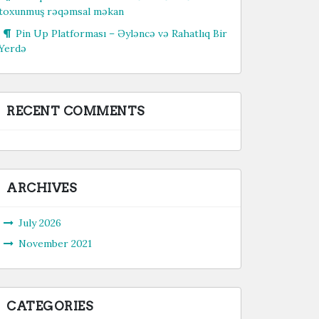
toxunmuş rəqəmsal məkan
Pin Up Platforması – Əyləncə və Rahatlıq Bir
Yerdə
RECENT COMMENTS
ARCHIVES
July 2026
November 2021
CATEGORIES