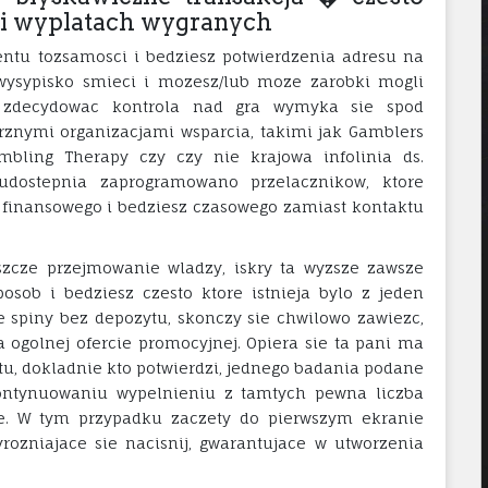
 i wyplatach wygranych
tu tozsamosci i bedziesz potwierdzenia adresu na
 wysypisko smieci i mozesz/lub moze zarobki mogli
s zdecydowac kontrola nad gra wymyka sie spod
trznymi organizacjami wsparcia, takimi jak Gamblers
ling Therapy czy czy nie krajowa infolinia ds.
udostepnia zaprogramowano przelacznikow, ktore
 finansowego i bedziesz czasowego zamiast kontaktu
szcze przejmowanie wladzy, iskry ta wyzsze zawsze
sob i bedziesz czesto ktore istnieja bylo z jeden
e spiny bez depozytu, skonczy sie chwilowo zawiezc,
ogolnej ofercie promocyjnej. Opiera sie ta pani ma
u, dokladnie kto potwierdzi, jednego badania podane
Kontynuowaniu wypelnieniu z tamtych pewna liczba
rte. W tym przypadku zaczety do pierwszym ekranie
rozniajace sie nacisnij, gwarantujace w utworzenia