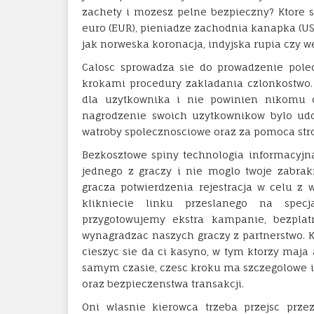
zachety i mozesz pelne bezpieczny? Ktore sa
euro (EUR), pieniadze zachodnia kanapka (US
jak norweska koronacja, indyjska rupia czy we
Calosc sprowadza sie do prowadzenie pole
krokami procedury zakladania czlonkostwo.
dla uzytkownika i nie powinien nikomu o
nagrodzenie swoich uzytkownikow bylo udos
watroby spolecznosciowe oraz za pomoca stro
Bezkosztowe spiny technologia informacyj
jednego z graczy i nie moglo twoje zabr
gracza potwierdzenia rejestracja w celu 
klikniecie linku przeslanego na specj
przygotowujemy ekstra kampanie, bezplat
wynagradzac naszych graczy z partnerstwo. 
cieszyc sie da ci kasyno, w tym ktorzy maj
samym czasie, czesc kroku ma szczegolowe 
oraz bezpieczenstwa transakcji.
Oni wlasnie kierowca trzeba przejsc prze