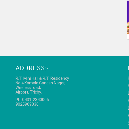
ADDRESS:-
R.T. Mini Hall & R.T. Residency
No.4.Kamala Ganesh Nagar,
Wireless road,
Airport, Trichy.
Ph. 0431-2340005
9025909036,