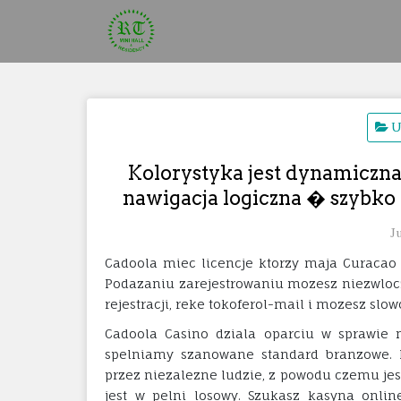
Skip
to
content
U
Kolorystyka jest dynamiczna
nawigacja logiczna � szybko z
J
Cadoola miec licencje ktorzy maja Curacao
Podazaniu zarejestrowaniu mozesz niezwlocz
rejestracji, reke tokoferol-mail i mozesz slo
Cadoola Casino dziala oparciu w sprawie 
spelniamy szanowane standard branzowe. 
przez niezalezne ludzie, z powodu czemu je
jest w pelni losowy. Szukasz kasyna onli