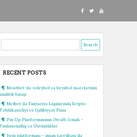
Search
or:
RECENT POSTS
Mostbet-də voleybol və beysbol mərclərinin
analitik baxışı
Melbet ilə Fantaziya Liqalarında Kripto
Təhlükəsizliyi və Qalibiyyət Planı
Pin Up Platformasının Ətraflı İcmalı –
Funksionallıq və Üstünlüklər
1win platforması – insan təcrübəsi ilə