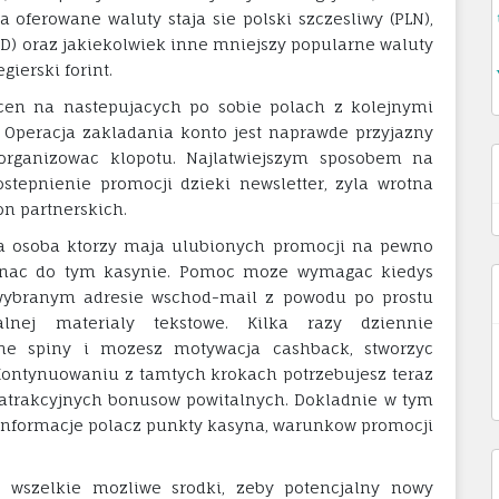
 oferowane waluty staja sie polski szczesliwy (PLN),
D) oraz jakiekolwiek inne mniejszy popularne waluty
gierski forint.
cen na nastepujacych po sobie polach z kolejnymi
 Operacja zakladania konto jest naprawde przyjazny
rganizowac klopotu. Najlatwiejszym sposobem na
tepnienie promocji dzieki newsletter, zyla wrotna
n partnerskich.
na osoba ktorzy maja ulubionych promocji na pewno
aknac do tym kasynie. Pomoc moze wymagac kiedys
z wybranym adresie wschod-mail z powodu po prostu
alnej materialy tekstowe. Kilka razy dziennie
ne spiny i mozesz motywacja cashback, stworzyc
Kontynuowaniu z tamtych krokach potrzebujesz teraz
a atrakcyjnych bonusow powitalnych. Dokladnie w tym
informacje polacz punkty kasyna, warunkow promocji
z wszelkie mozliwe srodki, zeby potencjalny nowy