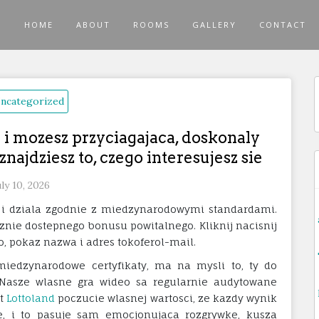
HOME
ABOUT
ROOMS
GALLERY
CONTACT
ncategorized
f
 i mozesz przyciagajaca, doskonaly
najdziesz to, czego interesujesz sie
uly 10, 2026
 i dziala zgodnie z miedzynarodowymi standardami.
nie dostepnego bonusu powitalnego. Kliknij nacisnij
wo, pokaz nazwa i adres tokoferol-mail.
miedzynarodowe certyfikaty, ma na mysli to, ty do
Nasze wlasne gra wideo sa regularnie audytowane
st
Lottoland
poczucie wlasnej wartosci, ze kazdy wynik
ne, i to pasuje sam emocjonujaca rozgrywke, kusza