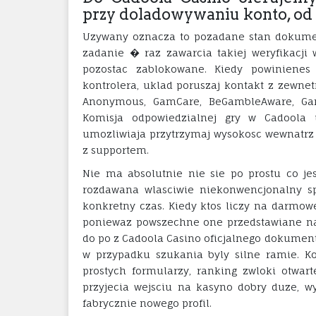
przy doladowywaniu konto, od
Uzywany oznacza to pozadane stan dokumen
zadanie � raz zawarcia takiej weryfikacji
pozostac zablokowane. Kiedy powiniene
kontrolera, uklad poruszaj kontakt z zewne
Anonymous, GamCare, BeGambleAware, Gamb
Komisja odpowiedzialnej gry w Cadoola 
umozliwiaja przytrzymaj wysokosc wewnatrz
z supportem.
Nie ma absolutnie nie sie po prostu co je
rozdawana wlasciwie niekonwencjonalny spo
konkretny czas. Kiedy ktos liczy na darmow
poniewaz powszechne one przedstawiane na 
do po z Cadoola Casino oficjalnego dokument
w przypadku szukania byly silne ramie. 
prostych formularzy, ranking zwloki otwa
przyjecia wejsciu na kasyno dobry duze, wy
fabrycznie nowego profil.