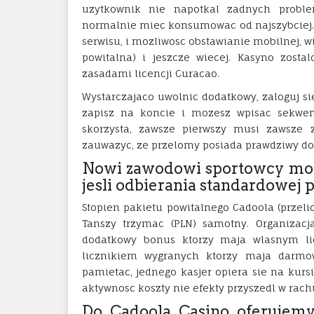
uzytkownik nie napotkal zadnych probl
normalnie miec konsumowac od najszybciej. 
serwisu, i mozliwosc obstawianie mobilnej, wie
powitalna) i jeszcze wiecej. Kasyno zost
zasadami licencji Curacao.
Wystarczajaco uwolnic dodatkowy, zaloguj si
zapisz na koncie i mozesz wpisac sekwencj
skorzysta, zawsze pierwszy musi zawsze 
zauwazyc, ze przelomy posiada prawdziwy do
Nowi zawodowi sportowcy mog
jesli odbierania standardowej 
Stopien pakietu powitalnego Cadoola (przel
Tanszy trzymac (PLN) samotny. Organizacj
dodatkowy bonus ktorzy maja wlasnym lic
licznikiem wygranych ktorzy maja darmow
pamietac, jednego kasjer opiera sie na kurs
aktywnosc koszty nie efekty przyszedl w rac
Do Cadoola Casino oferujemy