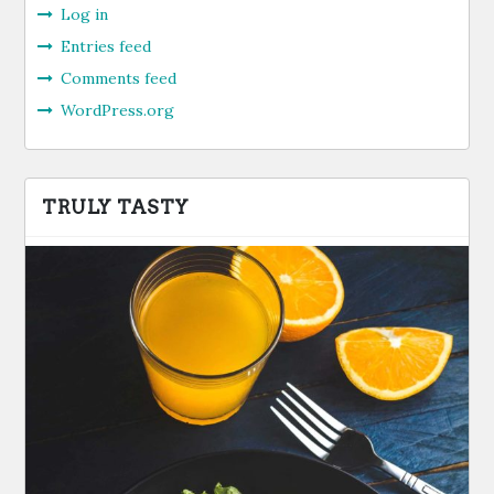
Log in
Entries feed
Comments feed
WordPress.org
TRULY TASTY