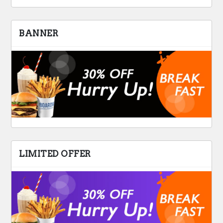
BANNER
LIMITED OFFER