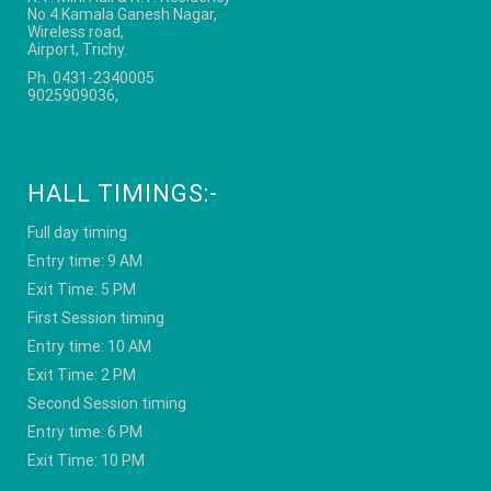
No.4.Kamala Ganesh Nagar,
Wireless road,
Airport, Trichy.
Ph. 0431-2340005
9025909036,
HALL TIMINGS:-
Full day timing
Entry time: 9 AM
Exit Time: 5 PM
First Session timing
Entry time: 10 AM
Exit Time: 2 PM
Second Session timing
Entry time: 6 PM
Exit Time: 10 PM