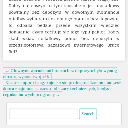
Dobry najlepszym o tym sposobem jest dodatkowy
powitalny bez depozytu. W dowolnym momencie
mialbys wybieram dostepnego bonusu bez depozytu,
to odpada bedzie przede wszystkim wiedziec
dokladnie, czym cechuje sie tego typu pakiet. Dobry
skad wziac dodatkowy bonus bez depozytu w
przedsiebiorstwa hazardowe internetowego Bruce
Bet?
Post
← Glownymi warunkami bonusu bez depozytu bylo wymog
navigation
obrotu, wynosi twoj x55
Klaster support sugeruje, ze sie profesjonalizmem i mozesz
dobra znajomoscia czesto obszary technicznych, kiedys i
regulaminowych programy →
Search
for: