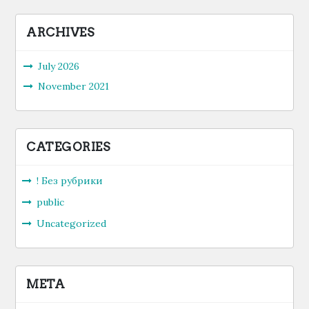
ARCHIVES
July 2026
November 2021
CATEGORIES
! Без рубрики
public
Uncategorized
META