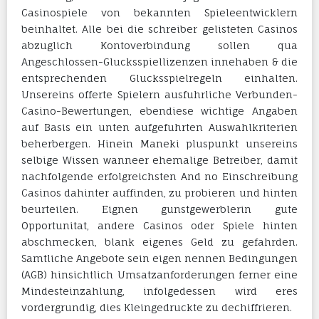
Casinospiele von bekannten Spieleentwicklern
beinhaltet. Alle bei die schreiber gelisteten Casinos
abzuglich Kontoverbindung sollen qua
Angeschlossen-Glucksspiellizenzen innehaben & die
entsprechenden Glucksspielregeln einhalten.
Unsereins offerte Spielern ausfuhrliche Verbunden-
Casino-Bewertungen, ebendiese wichtige Angaben
auf Basis ein unten aufgefuhrten Auswahlkriterien
beherbergen. Hinein Maneki pluspunkt unsereins
selbige Wissen wanneer ehemalige Betreiber, damit
nachfolgende erfolgreichsten And no Einschreibung
Casinos dahinter auffinden, zu probieren und hinten
beurteilen. Eignen gunstgewerblerin gute
Opportunitat, andere Casinos oder Spiele hinten
abschmecken, blank eigenes Geld zu gefahrden.
Samtliche Angebote sein eigen nennen Bedingungen
(AGB) hinsichtlich Umsatzanforderungen ferner eine
Mindesteinzahlung, infolgedessen wird eres
vordergrundig, dies Kleingedruckte zu dechiffrieren.