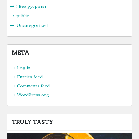
! Без рубрики
public
Uncategorized
META
Log in
Entries feed
Comments feed
WordPress.org
TRULY TASTY