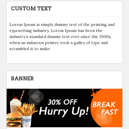
CUSTOM TEXT
Lorem Ipsum is simply dummy text of the printing and
typesetting industry. Lorem Ipsum has been the
industry’s standard dummy text ever since the 1500s,
when an unknown printer took a galley of type and
scrambled it to make.
BANNER