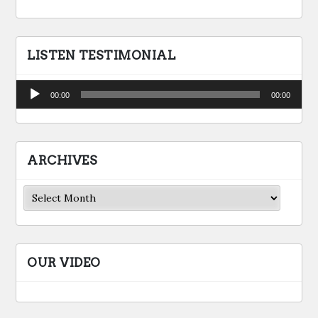
LISTEN TESTIMONIAL
Audio
00:00
00:00
Player
ARCHIVES
Archives
OUR VIDEO