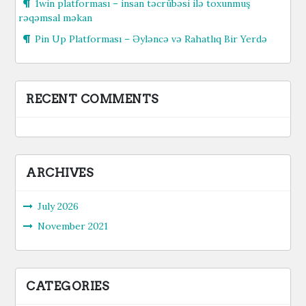
1win platforması – insan təcrübəsi ilə toxunmuş
rəqəmsal məkan
Pin Up Platforması – Əyləncə və Rahatlıq Bir Yerdə
RECENT COMMENTS
ARCHIVES
July 2026
November 2021
CATEGORIES