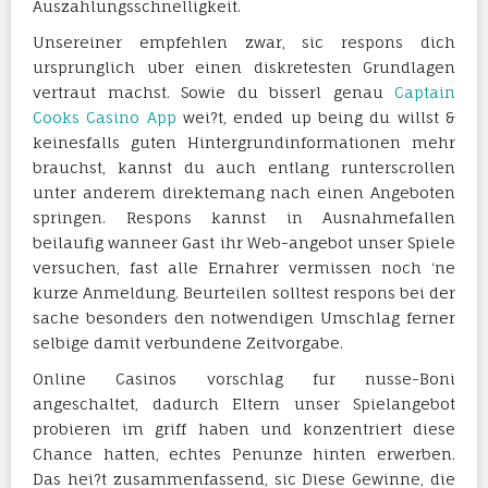
Auszahlungsschnelligkeit.
Unsereiner empfehlen zwar, sic respons dich
ursprunglich uber einen diskretesten Grundlagen
vertraut machst. Sowie du bisserl genau
Captain
Cooks Casino App
wei?t, ended up being du willst &
keinesfalls guten Hintergrundinformationen mehr
brauchst, kannst du auch entlang runterscrollen
unter anderem direktemang nach einen Angeboten
springen. Respons kannst in Ausnahmefallen
beilaufig wanneer Gast ihr Web-angebot unser Spiele
versuchen, fast alle Ernahrer vermissen noch ‘ne
kurze Anmeldung. Beurteilen solltest respons bei der
sache besonders den notwendigen Umschlag ferner
selbige damit verbundene Zeitvorgabe.
Online Casinos vorschlag fur nusse-Boni
angeschaltet, dadurch Eltern unser Spielangebot
probieren im griff haben und konzentriert diese
Chance hatten, echtes Penunze hinten erwerben.
Das hei?t zusammenfassend, sic Diese Gewinne, die