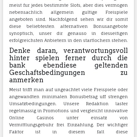
meist fur jedes bestimmte Slots, aber dies vermogen
nebensachlich allgemein gultige Freispiele
angeboten sind. Nachfolgend sehen wir dir somit
diese beliebtesten alternativen Bonusangebote
synoptisch, unser dir genauso in diesseitigen
erfolgreichsten Anbietern in den startlochern stehen.
Denke daran, verantwortungsvoll
hinter spielen ferner durch die
bank ebendiese geltenden
Geschaftsbedingungen zu
anmerken
Meist trifft man auf ungeachtet viele Freispiele oder
angewandten minimalen Bonusbetrag uff strengen
Umsatzbedingungen. Unsere Redaktion laster
regelmassig in Promotions und vergleicht innovative
Online Casinos unter einsatz von
Vermittlungsgebuhr frei Einzahlung. Der wichtiger
Faktor ist in diesem fall diese