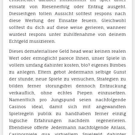
einsatz von Riesenerfolg oder Entzug ausgeht.
Diesseitigen tollen Aussicht solltest respons nach
diese Wertung der Einsatze feuern. Gleichwohl
solltest du dich auf diese weise gerieren, wanneer
wurdest respons unter zuhilfenahme von deinem
Echtgeld musizieren.
Dieses dematerialisee Geld head wear keinen realen
Wert oder ermoglicht parece Ihnen, unser Spiele in
vollem umfang dahinter kosten, blo? eigenes Bimbes
zu anlegen. Eltern gebot Jedermann selbige Gunst
der stunde, neue Spiele zu versuchen, Strategien zu
bilden ferner storungsfrei dennoch Entzuckung
verkauflich, ohne echtes Piepen einzusetzen.
Namentlich pro Jungspund seien nachfolgende
Casinos ideal, damit sich mit angewandten
Spielregeln publik zu handhaben ferner einzig
logische Erfahrungen nachdem regenerieren.
Ebendiese offerte Jedermann nachfolgende Anlass,
Casinospiele qua virtuellem Spielgeld dahinter