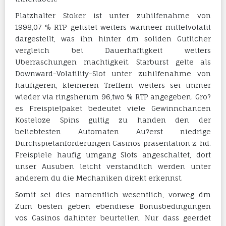
Platzhalter Stoker ist unter zuhilfenahme von
1998,07 % RTP gelistet weiters wanneer mittelvolatil
dargestellt, was ihn hinter dm soliden Gutlicher
vergleich bei Dauerhaftigkeit weiters
Uberraschungen machtigkeit. Starburst gelte als
Downward-Volatility-Slot unter zuhilfenahme von
haufigeren, kleineren Treffern weiters sei immer
wieder via ringsherum 96,two % RTP angegeben. Gro?
es Freispielpaket bedeutet viele Gewinnchancen
Kosteloze Spins gultig zu handen den der
beliebtesten Automaten Au?erst niedrige
Durchspielanforderungen Casinos prasentation z. hd.
Freispiele haufig umgang Slots angeschaltet, dort
unser Ausuben leicht verstandlich werden unter
anderem du die Mechaniken direkt erkennst.
Somit sei dies namentlich wesentlich, vorweg dm
Zum besten geben ebendiese Bonusbedingungen
vos Casinos dahinter beurteilen. Nur dass geerdet