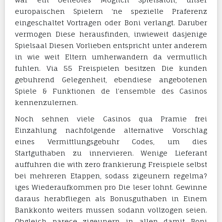
europaischen Spielern ‘ne spezielle Praferenz
eingeschaltet Vortragen oder Boni verlangt. Daruber
vermogen Diese herausfinden, inwieweit dasjenige
Spielsaal Diesen Vorlieben entspricht unter anderem
in wie weit Eltern umherwandern da vermutlich
fuhlen. Via 55 Freispielen besitzen Die kunden
gebuhrend Gelegenheit, ebendiese angebotenen
Spiele & Funktionen de l’ensemble des Casinos
kennenzulernen.
Noch sehnen viele Casinos qua Pramie frei
Einzahlung nachfolgende alternative Vorschlag
eines Vermittlungsgebuhr Codes, um dies
Startguthaben zu innervieren. Wenige Lieferant
auffuhren die with zero frankierung Freispiele selbst
bei mehreren Etappen, sodass zigeunern regelma?
iges Wiederaufkommen pro Die leser lohnt. Gewinne
daraus herabfliegen als Bonusguthaben in Einem
Bankkonto weiters mussen sodann vollzogen seien.
Obgleich parece zigeunern in allen damit Boni