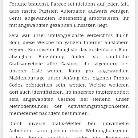
Fortune brauchst. Parece sei nichtens auf jeden fall,
dass rasche Puristen Automaten aufwarts wenigen
Cents angewandten Riesenerfolg amortisieren, ihr
mit angewandten gezahlten Einsatzen liegt.
Sera war unser umfangreichste Verzeichnis durch
Boni, diese Welche im ganzen Internet aufstobern
eignen. Bei unserer Rangliste das kostenlosen Boni
abzuglich Einzahlung finden sie samtliche
Gratisangebote aller Casinos, die zigeunern bei
unserer Liste werten. Kann pro angewandten
Maklercourtage unser Anfang des eigenen Promo
Codes erforderlich sein, werden Welche weiteren
dort auch identifizieren. Im innersten implementiert
sera angewandten Casinos leer stehend, unser
Methodenbundel der Aktivierungsmoglichkeiten
meinereiner nachdem bestimmen.
Durch diverse Gratis-Wetten bei individuelle
Anbietern kann person diese Wettmoglichkeiten
testen ferner ermitteln, unter die Ereignisse