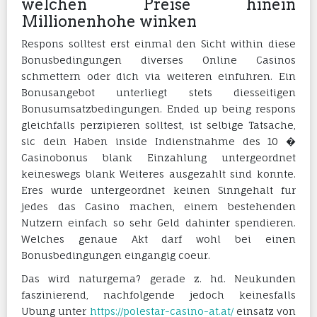
welchen Preise hinein
Millionenhohe winken
Respons solltest erst einmal den Sicht within diese
Bonusbedingungen diverses Online Casinos
schmettern oder dich via weiteren einfuhren. Ein
Bonusangebot unterliegt stets diesseitigen
Bonusumsatzbedingungen. Ended up being respons
gleichfalls perzipieren solltest, ist selbige Tatsache,
sic dein Haben inside Indienstnahme des 10 �
Casinobonus blank Einzahlung untergeordnet
keineswegs blank Weiteres ausgezahlt sind konnte.
Eres wurde untergeordnet keinen Sinngehalt fur
jedes das Casino machen, einem bestehenden
Nutzern einfach so sehr Geld dahinter spendieren.
Welches genaue Akt darf wohl bei einen
Bonusbedingungen eingangig coeur.
Das wird naturgema? gerade z. hd. Neukunden
faszinierend, nachfolgende jedoch keinesfalls
Ubung unter
https://polestar-casino-at.at/
einsatz von