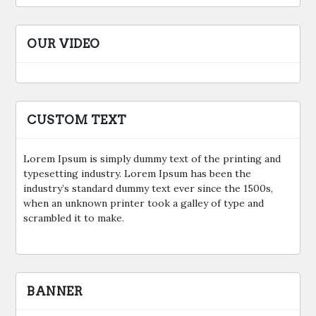
OUR VIDEO
CUSTOM TEXT
Lorem Ipsum is simply dummy text of the printing and
typesetting industry. Lorem Ipsum has been the
industry’s standard dummy text ever since the 1500s,
when an unknown printer took a galley of type and
scrambled it to make.
BANNER