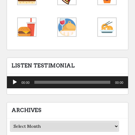
LISTEN TESTIMONIAL
Audio
00:00
00:00
Player
ARCHIVES
Archives