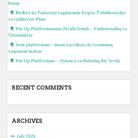
baxışı
Melbet ilə Fantaziya Liqalarında Kripto Təhlükəsizliyi
və Qalibiyyət Planı
Pin Up Platformasının Ətraflı İcmalı – Funksionallıq və
Üstünlüklər
1win platforması – insan təcrübəsi ilə toxunmuş
rəqəmsal məkan
Pin Up Platforması – Əyləncə və Rahatlıq Bir Yerdə
RECENT COMMENTS
ARCHIVES
July 2026