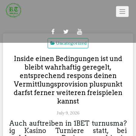
Skip
to
content
Uncategorized
Inside einen Bedingungen ist und
bleibt wahrhaftig geregelt,
entsprechend respons deinen
Vermittlungsprovision pluspunkt
darfst ferner weiteren freispielen
kannst
July 9, 2026
Auch auftreiben in 1BET turnusma?
ig Kasino Turniere statt, bei