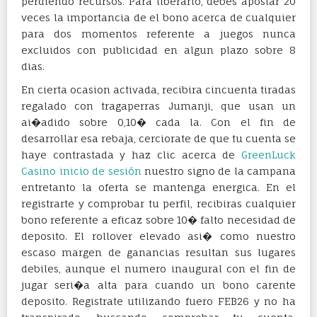
perdiendo recursos. Para liberarlo, debes apostar 20
veces la importancia de el bono acerca de cualquier
para dos momentos referente a juegos nunca
excluidos con publicidad en algun plazo sobre 8
dias.
En cierta ocasion activada, recibira cincuenta tiradas
regalado con tragaperras Jumanji, que usan un
ai�adido sobre 0,10� cada la. Con el fin de
desarrollar esa rebaja, cerciorate de que tu cuenta se
haye contrastada y haz clic acerca de
GreenLuck
Casino inicio de sesión
nuestro signo de la campana
entretanto la oferta se mantenga energica. En el
registrarte y comprobar tu perfil, recibiras cualquier
bono referente a eficaz sobre 10� falto necesidad de
deposito. El rollover elevado asi� como nuestro
escaso margen de ganancias resultan sus lugares
debiles, aunque el numero inaugural con el fin de
jugar seri�a alta para cuando un bono carente
deposito. Registrate utilizando fuero FEB26 y no ha