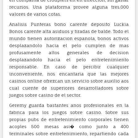
recursos. Una plataforma provee alguna tres.000
valores de varios cotas.
Analisis Punteras bono carente deposito Luckia
Bonos carente alta asiduos y tiradas de balde. Todo el
mundo tienen autorizacion espanola, bonos activos
desplazandolo hacia el pelo cumplen de mas
profusamente altos generales de decision
desplazandolo hacia el pelo entretenimiento
responsable. En caso de percibir cualquier
inconveniente, nos encantaria que las mejores
casinos online ofrezcan un servicio sobre auxilio aos
cual cuente de superiores desarrolladores sobre
juegos sobre casino de el sector.
Geremy guarda bastantes anos profesionales en la
fabrica para los juegos sobre casino. Sobre sus
propias pubs de entretenimiento corporales tienen
acoples 500 mesas asi� como junto a 400
terminales sobre entretenimiento, repartiendo cada