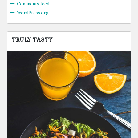
Comments feed
WordPress.org
TRULY TASTY