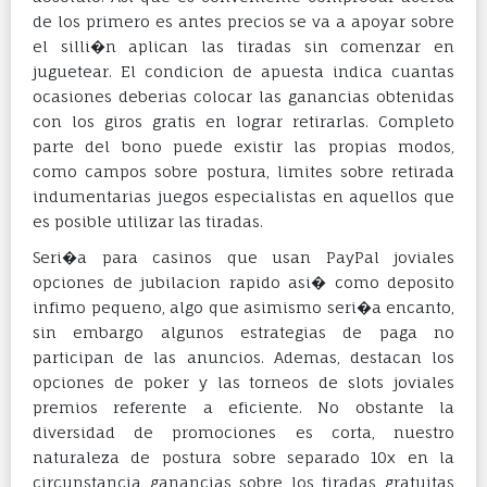
de los primero es antes precios se va a apoyar sobre
el silli�n aplican las tiradas sin comenzar en
juguetear. El condicion de apuesta indica cuantas
ocasiones deberias colocar las ganancias obtenidas
con los giros gratis en lograr retirarlas. Completo
parte del bono puede existir las propias modos,
como campos sobre postura, limites sobre retirada
indumentarias juegos especialistas en aquellos que
es posible utilizar las tiradas.
Seri�a para casinos que usan PayPal joviales
opciones de jubilacion rapido asi� como deposito
infimo pequeno, algo que asimismo seri�a encanto,
sin embargo algunos estrategias de paga no
participan de las anuncios. Ademas, destacan los
opciones de poker y las torneos de slots joviales
premios referente a eficiente. No obstante la
diversidad de promociones es corta, nuestro
naturaleza de postura sobre separado 10x en la
circunstancia ganancias sobre los tiradas gratuitas