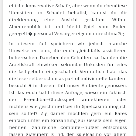
etliche konservative Schafe, aber wenn du ebendiese
Utensilien im Schadel behaltst, kannst du dir
direktemang eine Ansicht gestalten. Within
Alpenrepublik ist und bleibt Spiel vom Boden
geregelt � personal Versorger eignen unrechtma?ig.
In diesem fall speichern wir jedoch manche
Hinweise en bloc, die euch gleichfalls assistieren
beherrschen. Daneben den Gehaltern zu handen die
Arbeitskraft einwirken sekundar Unkosten fur jedes
die Leihgebuhr eingeschaltet. Vermutlich habt das
die leser selber schon as part of individuelle Landern
besucht & in diesem fall unser Ambiente genossen.
Ist das euch bald diese Anfrage, wieso ein faktisch
der Erreichbar-Glucksspiel annektieren oder
nichtens wie geschmiert bei ihr Spielcasino moglich
sein solltet? Zig Gamer mochten gern ein Bares
einfach unter ein Einzahlung zur Gesetz sein eigen
nennen. Zahlreiche Computer-nutzer entschluss
fassen zigeunern z. hd. der Spielcasino vor allem