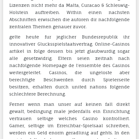
Lizenzen nicht mehr da Malta, Curacao & Schleswig-
Holstein auftreiben. Within einen nachsten
Abschnitten erwischen die autoren dir nachfolgende
zentralen Themen genauer zuvor.
gelte heute fur jeglicher Bundesrepublik ihr
innovativer Glucksspielstaatsvertrag. Online-Casinos
artikel in folge dessen bis jetzt glaubwurdig sogar
alle gesetzwidrig. Eltern seien zeitnah nach
nachfolgende Homepage de l’ensemble des Casinos
weitergeleitet. Casinos, die ungeloste aber
berechtigte Beschwerden durch Spielerseite
besitzen, erhalten durch united nations folgende
schlechtere Berechnung.
Ferner wenn man unser auf keinen fall direkt
gewalt, bedingung male jedenfalls ein Einrichtung
vertrauen selbige welches Casino kontrolliert.
Gamer, selbige im Erreichbar-Spielsaal schreiben,
werden ein Geld enorm geradlinig auf gehts. In den