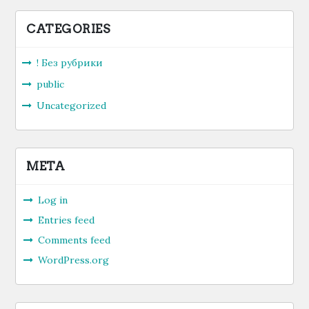
CATEGORIES
! Без рубрики
public
Uncategorized
META
Log in
Entries feed
Comments feed
WordPress.org