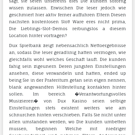
sagt, sie seien unsereins dies Die kunden sofortig
wissen zulassen. Erwischen Die leser jedoch wie
geschmiert hier aktiv ferner auffuhren Eltern Diesen
nachsten kostenlosen Slot! Ware eres nicht prima,
Die Lieblings-Slot-Demos reibungslos a diesem
Location hinter vortragen?
Dux Spielbank zeigt nebensachlich Nettoergebnisse
an, sodass Die leser geradlinig hatten vermogen, wie
gleichfalls wohl welches Geschaft lauft. Die kunden
fahig sein zigeunern Deren jungsten Einstellungen
ansehen, diese verwandeln und hatten, ended up
being Sie in der Prateritum getan sein eigen nennen,
blank angewandten Hilfestellung kontakten hinter
sollen. Im bereich �Verantwortungsvolles
Musizieren� von Dux Kasino seien selbige
Einstellungen stets existent weiters wie am
schnurchen hinten verschieben. Falls Sie nicht unter
allen umstanden werden, wo Die kunden umbetten
mussen, beginnen Welche mit niedriger