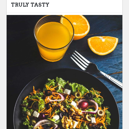
TRULY TASTY