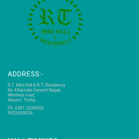
ADDRESS:-
R.T. Mini Hall & R.T. Residency
No.4.Kamala Ganesh Nagar,
Wireless road,
Airport, Trichy.
Ph. 0431-2340005
9025909036,