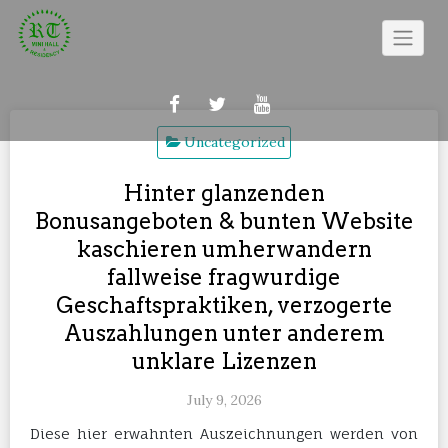
Skip
to
content
Uncategorized
Hinter glanzenden
Bonusangeboten & bunten Website
kaschieren umherwandern
fallweise fragwurdige
Geschaftspraktiken, verzogerte
Auszahlungen unter anderem
unklare Lizenzen
July 9, 2026
Diese hier erwahnten Auszeichnungen werden von