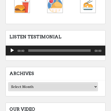
LISTEN TESTIMONIAL
Audio
00:00
00:00
Player
ARCHIVES
Archives
OUR VIDEO