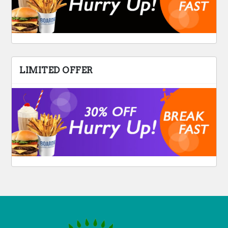
LIMITED OFFER