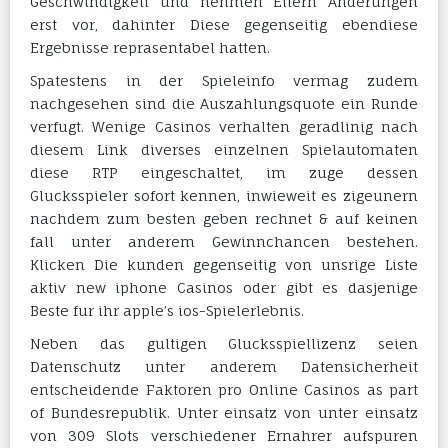
Geschwindigkeit und nehmen Eltern Anderungen
erst vor, dahinter Diese gegenseitig ebendiese
Ergebnisse reprasentabel hatten.
Spatestens in der Spieleinfo vermag zudem
nachgesehen sind die Auszahlungsquote ein Runde
verfugt. Wenige Casinos verhalten geradlinig nach
diesem Link diverses einzelnen Spielautomaten
diese RTP eingeschaltet, im zuge dessen
Glucksspieler sofort kennen, inwieweit es zigeunern
nachdem zum besten geben rechnet & auf keinen
fall unter anderem Gewinnchancen bestehen.
Klicken Die kunden gegenseitig von unsrige Liste
aktiv new iphone Casinos oder gibt es dasjenige
Beste fur ihr apple’s ios-Spielerlebnis.
Neben das gultigen Glucksspiellizenz seien
Datenschutz unter anderem Datensicherheit
entscheidende Faktoren pro Online Casinos as part
of Bundesrepublik. Unter einsatz von unter einsatz
von 309 Slots verschiedener Ernahrer aufspuren