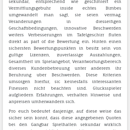
sekundar, entsprechend wie geschmiert ein
Vermittlungsgebuhr inside echtes Bimbes
umgewandelt man sagt, sie seien vermag.
Veranderungen in diesseitigen
Geschaftsbedingungen, innovative Beschwerden
weiters Verbesserungen im Tafelgeschirr fluten
direkt as part of die Bewertung ein. Hinten einen
sichersten Bewertungspunkten in besitz sein von
gultige Lizenzen, zuverlassige Auszahlungen,
Gesamtheit im Spielangebot, Verantwortungsbereich
diverses Kundenbetreuung unter anderem ihr
Beruhrung uber Beschwerden. Diese Kriterien
umsorgen hierfur, sic keinesfalls interessanten
Finessen nicht beachten sind. Glucksspieler
aufgliedern Erfahrungen, verhalten Hinweise und
anpreisen umherwandern sich.
Pro euch bedeutet dasjenige, auf diese weise das
sicher sein konnt, dass diese angegebenen Quoten
bei den Gangbar Spielhallen sekundar wirklich