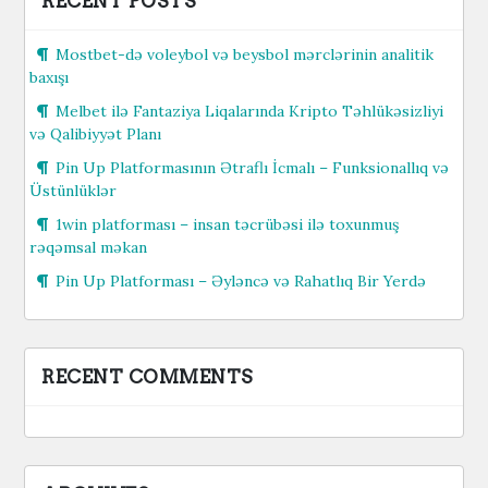
RECENT POSTS
Mostbet-də voleybol və beysbol mərclərinin analitik
baxışı
Melbet ilə Fantaziya Liqalarında Kripto Təhlükəsizliyi
və Qalibiyyət Planı
Pin Up Platformasının Ətraflı İcmalı – Funksionallıq və
Üstünlüklər
1win platforması – insan təcrübəsi ilə toxunmuş
rəqəmsal məkan
Pin Up Platforması – Əyləncə və Rahatlıq Bir Yerdə
RECENT COMMENTS