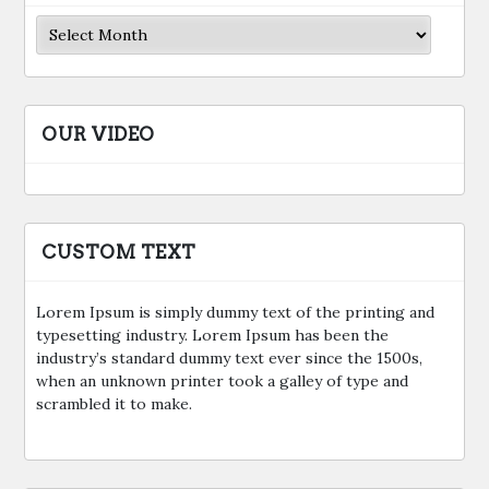
Archives
OUR VIDEO
CUSTOM TEXT
Lorem Ipsum is simply dummy text of the printing and
typesetting industry. Lorem Ipsum has been the
industry’s standard dummy text ever since the 1500s,
when an unknown printer took a galley of type and
scrambled it to make.