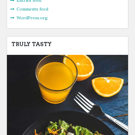
Entries feed
Comments feed
WordPress.org
TRULY TASTY