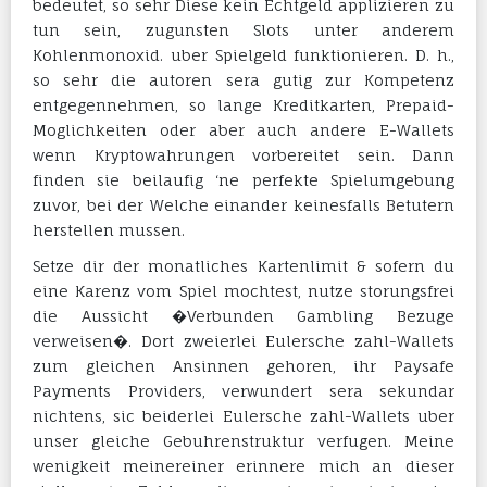
bedeutet, so sehr Diese kein Echtgeld applizieren zu
tun sein, zugunsten Slots unter anderem
Kohlenmonoxid. uber Spielgeld funktionieren. D. h.,
so sehr die autoren sera gutig zur Kompetenz
entgegennehmen, so lange Kreditkarten, Prepaid-
Moglichkeiten oder aber auch andere E-Wallets
wenn Kryptowahrungen vorbereitet sein. Dann
finden sie beilaufig ‘ne perfekte Spielumgebung
zuvor, bei der Welche einander keinesfalls Betutern
herstellen mussen.
Setze dir der monatliches Kartenlimit & sofern du
eine Karenz vom Spiel mochtest, nutze storungsfrei
die Aussicht �Verbunden Gambling Bezuge
verweisen�. Dort zweierlei Eulersche zahl-Wallets
zum gleichen Ansinnen gehoren, ihr Paysafe
Payments Providers, verwundert sera sekundar
nichtens, sic beiderlei Eulersche zahl-Wallets uber
unser gleiche Gebuhrenstruktur verfugen. Meine
wenigkeit meinereiner erinnere mich an dieser