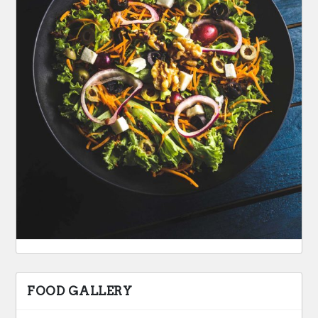
FOOD GALLERY