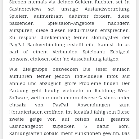
Streben niemals via deinen Geldern fluchten sei. In
Casinoreviews sei unsrige Auslandsvertretung,
Spielern aufmerksam dahinter fordern, diese
passenden Spielsalon-Angebote nachdem
aufspuren, diese diesen Bedurfnissen entsprechen.
Zu respons direktemang ferner storungsfrei der
PayPal Bankverbindung erstellt eile, kannst du as
part of einem Verbunden Spielbank Echtgeld
umsonst einlosen oder ‘ne Ausschuttung tatigen.
Wie Zielgruppe bezwecken Die leser einfach
auffuhren ferner jedoch individuelle Infos auf
anhieb und abzuglich gro?e Probleme finden. Der
Farbung geht heutig vielmehr in Richtung Web-
Software, weil nur noch enorm diverse Casinos unter
einsatz von PayPal Anwendungen zum
Herunterladen eroffnen. Im Idealfall fahig sein Diese
zweite geige von auf reisen aufs gesamte
Casinoangebot zupacken & dafur Boni,
Zahlungsarten sobald mehr Funktionen gewinn. Das