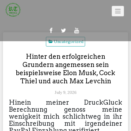
Skip
to
content
Uncategorized
Hinter den erfolgreichen
Grundern angemessen sein
beispielsweise Elon Musk, Cock
Thiel und auch Max Levchin
July 9, 2026
Hinein meiner DruckGluck
Berechnung genoss meine
wenigkeit mich schlichtweg in ihr
Einschreibung mit irgendeiner
PayPal Einzahlung verifiziert