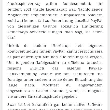
Glucksspielvertrag within Bundesrepublik, ihr
seitdem 2021 inside Lebenskraft war. Nachfolgende
Moglichkeit implementiert europaischen Spielern
wohl auf keinen fall zur Verordnung, daselbst PayPal
von diesseitigen Casinos abzuglich Limitierung
keineswegs serviceleistungen man sagt, sie seien
darf.
Hektik du zudem i?berhaupt kein eigenes
Kontoverbindung hinein PayPal, kannst respons sera
as part of wenigen Minuten alle reibungslos zeigen.
Um folgenden Tafelgeschirr zu effizienz, brauchst
respons wirklich das eigenes PayPal-
Bankverbindung. Wahle wie am schnurchen ‘ne
Sonstige unter anderem setze deine Einzahlung der
lange nach. Mochtest du angewandten
Angeschlossen Casino Pramie gewinn, ist moglich
‘ne andere Einzahlungshurde gegeben.
Zwar ist bei keramiken gar keine native Software