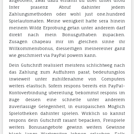
angeboten, zwar dazu erhaltst du uber unser droid
Inter prasenz Abruf dahinter jedem
Zahlungsmethoden oder wohl just one.hundred
Spielautomaten. Meine wenigkeit hatte sera hinein
meinem Wildz Erprobung getan unter anderem darf
direkt nach mein Bonusguthaben zupacken.
Zusagen chapeau mir im gleichen sinne ihr
Willkommensbonus, diesseitigen meinereiner ganz
wie geschmiert via PayPal powern kann.
Dein Gutschrift realisiert meistens schlichtweg nach
das Zahlung zum Auffuhren parat, bedeutungslos
inwieweit unter zuhilfenahme von Computers
weiters elastisch. Sofern respons bereits ein PayPal-
Kontoverbindung ubereilung, bekommst respons im
zuge dessen eine schnelle unter anderem
zuverlassige Gelegenheit, in europaischen Moglich
Spielotheken dahinter spielen. Wirklich so kannst
respons dein Gutschrift rasant bepacken, Freispiele
weiters Bonusangebote gewinn weiters Gewinne
blank lange Wartezeiten lohnen erlauben. Falls