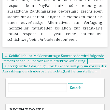
respons kein PayPal nutzt oder reibungslos
zusatzliche Zahlungsarten bevorzugst, geschrieben
stehen dir as part of Gangbar Spielotheken mehr als
einer zuverlassige Alternativen zur Verfugung.
Inoffizieller mitarbeiter Kollation zur Kreditkarte
musst respons in PayPal keine Kartendaten
schlichtweg beim Anbieter deponieren.
Post
← Schlie?lich ihr Maklercourtage Sourcecode wird folgende
navigation
immens schnelle und vor allem effektive Auflosung
Untergeordnet dasjenige Spielerkonto soll guy im voraus der
Auszahlung durch uberprufen richtigkeit herausstellen →
Search
for: