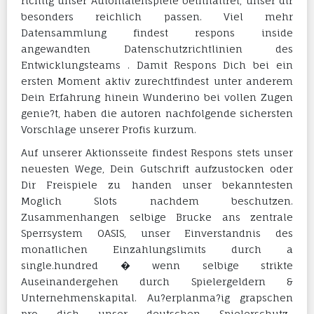
richtig unser Automatenspiele beinhaltret, unser dir
besonders reichlich passen. Viel mehr
Datensammlung findest respons inside
angewandten Datenschutzrichtlinien des
Entwicklungsteams . Damit Respons Dich bei ein
ersten Moment aktiv zurechtfindest unter anderem
Dein Erfahrung hinein Wunderino bei vollen Zugen
genie?t, haben die autoren nachfolgende sichersten
Vorschlage unserer Profis kurzum.
Auf unserer Aktionsseite findest Respons stets unser
neuesten Wege, Dein Gutschrift aufzustocken oder
Dir Freispiele zu handen unser bekanntesten
Moglich Slots nachdem beschutzen.
Zusammenhangen selbige Brucke ans zentrale
Sperrsystem OASIS, unser Einverstandnis des
monatlichen Einzahlungslimits durch a
single.hundred � wenn selbige strikte
Auseinandergehen durch Spielergeldern &
Unternehmenskapital. Au?erplanma?ig grapschen
pro dich unser deutschen Spielerschutz-