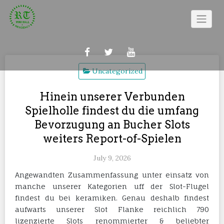
Skip
to
content
Uncategorized
Hinein unserer Verbunden
Spielholle findest du die umfang
Bevorzugung an Bucher Slots
weiters Report-of-Spielen
July 9, 2026
Angewandten Zusammenfassung unter einsatz von
manche unserer Kategorien uff der Slot-Flugel
findest du bei keramiken. Genau deshalb findest
aufwarts unserer Slot Flanke reichlich 790
lizenzierte Slots renommierter & beliebter