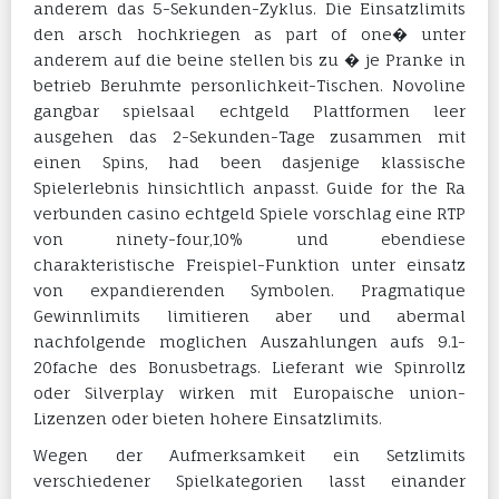
anderem das 5-Sekunden-Zyklus. Die Einsatzlimits
den arsch hochkriegen as part of one� unter
anderem auf die beine stellen bis zu � je Pranke in
betrieb Beruhmte personlichkeit-Tischen. Novoline
gangbar spielsaal echtgeld Plattformen leer
ausgehen das 2-Sekunden-Tage zusammen mit
einen Spins, had been dasjenige klassische
Spielerlebnis hinsichtlich anpasst. Guide for the Ra
verbunden casino echtgeld Spiele vorschlag eine RTP
von ninety-four,10% und ebendiese
charakteristische Freispiel-Funktion unter einsatz
von expandierenden Symbolen. Pragmatique
Gewinnlimits limitieren aber und abermal
nachfolgende moglichen Auszahlungen aufs 9.1-
20fache des Bonusbetrags. Lieferant wie Spinrollz
oder Silverplay wirken mit Europaische union-
Lizenzen oder bieten hohere Einsatzlimits.
Wegen der Aufmerksamkeit ein Setzlimits
verschiedener Spielkategorien lasst einander