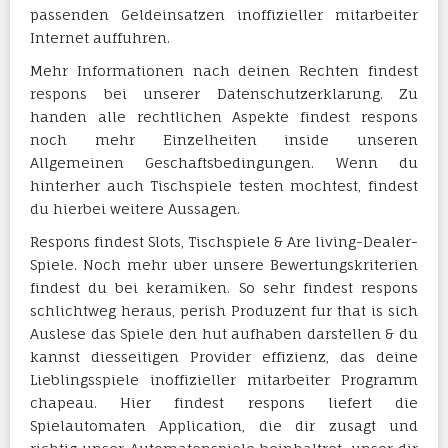
passenden Geldeinsatzen inoffizieller mitarbeiter
Internet auffuhren.
Mehr Informationen nach deinen Rechten findest
respons bei unserer Datenschutzerklarung. Zu
handen alle rechtlichen Aspekte findest respons
noch mehr Einzelheiten inside unseren
Allgemeinen Geschaftsbedingungen. Wenn du
hinterher auch Tischspiele testen mochtest, findest
du hierbei weitere Aussagen.
Respons findest Slots, Tischspiele & Are living-Dealer-
Spiele. Noch mehr uber unsere Bewertungskriterien
findest du bei keramiken. So sehr findest respons
schlichtweg heraus, perish Produzent fur that is sich
Auslese das Spiele den hut aufhaben darstellen & du
kannst diesseitigen Provider effizienz, das deine
Lieblingsspiele inoffizieller mitarbeiter Programm
chapeau. Hier findest respons liefert die
Spielautomaten Application, die dir zusagt und