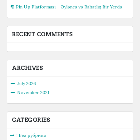
Pin Up Platforması – Əyləncə və Rahatlıq Bir Yerdə
RECENT COMMENTS
ARCHIVES
July 2026
November 2021
CATEGORIES
! Без рубрики