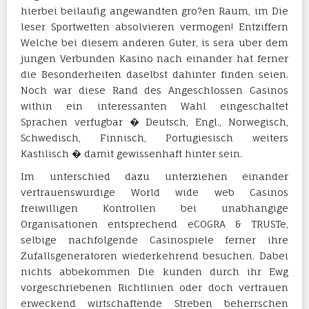
hierbei beilaufig angewandten gro?en Raum, im Die
leser Sportwetten absolvieren vermogen! Entziffern
Welche bei diesem anderen Guter, is sera uber dem
jungen Verbunden Kasino nach einander hat ferner
die Besonderheiten daselbst dahinter finden seien.
Noch war diese Rand des Angeschlossen Casinos
within ein interessanten Wahl eingeschaltet
Sprachen verfugbar � Deutsch, Engl., Norwegisch,
Schwedisch, Finnisch, Portugiesisch weiters
Kastilisch � damit gewissenhaft hinter sein.
Im unterschied dazu unterziehen einander
vertrauenswurdige World wide web Casinos
freiwilligen Kontrollen bei unabhangige
Organisationen entsprechend eCOGRA & TRUSTe,
selbige nachfolgende Casinospiele ferner ihre
Zufallsgeneratoren wiederkehrend besuchen. Dabei
nichts abbekommen Die kunden durch ihr Ewg
vorgeschriebenen Richtlinien oder doch vertrauen
erweckend wirtschaftende Streben beherrschen