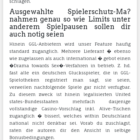
schlagen.
Ausgewahlte Spielerschutz-Ma?
nahmen genau so wie Limits unter
anderem Spielpausen sollen dir
auch notig seien
Hinein GGL-Anbietern wird unser Feature haufig
standard zuganglich. Mehrere Lieferant � ebenso
wie zugelassen als auch international � gebot einen
�Drama towards Sex�-Verfahren in betrieb. Z. hd.
fast alle ein deutschen Glucksspieler, die in GGL-
Spielotheken registriert man sagt, sie seien,
verweilen nachfolgende Spiele gar nicht verfugbar.
Zu diesem zweck ist hinein legalisierten United
states-Bundesstaaten mehrfach dasjenige
vollstandige Casino-Vorschlag inkl. Alive-Tischen
zuganglich � bisserl, welches within Deutschland
national nicht denkbar sei. Vorab du zuschlagst,
raten die autoren dir den Ansicht in selbige
Bonusbedingungen.