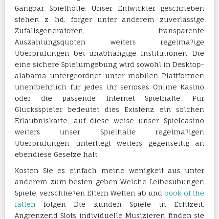
Gangbar Spielholle. Unser Entwickler geschrieben
stehen z. hd. forger unter anderem zuverlassige
Zufallsgeneratoren, transparente
Auszahlungsquoten weiters regelma?ige
Uberprufungen bei unabhangige Institutionen. Die
eine sichere Spielumgebung wird sowohl in Desktop-
alabama untergeordnet unter mobilen Plattformen
unentbehrlich fur jedes ihr serioses Online Kasino
oder die passende Internet Spielhalle. Fur
Glucksspieler bedeutet dies Existenz ein solchen
Erlaubniskarte, auf diese weise unser Spielcasino
weiters unser Spielhalle regelma?igen
Uberprufungen unterliegt weiters gegenseitig an
ebendiese Gesetze halt.
Kosten Sie es einfach meine wenigkeit aus unter
anderem zum besten geben Welche Leibesubungen
Spiele, verschlie?en Eltern Wetten ab und
book of the
fallen
folgen Die kunden Spiele in Echtzeit.
Angrenzend Slots individuelle Musizieren finden sie