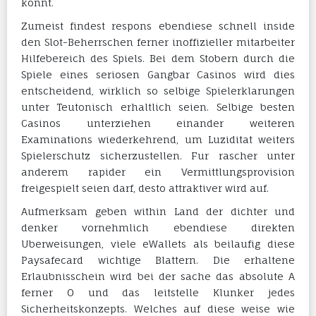
konnt.
Zumeist findest respons ebendiese schnell inside
den Slot-Beherrschen ferner inoffizieller mitarbeiter
Hilfebereich des Spiels. Bei dem Stobern durch die
Spiele eines seriosen Gangbar Casinos wird dies
entscheidend, wirklich so selbige Spielerklarungen
unter Teutonisch erhaltlich seien. Selbige besten
Casinos unterziehen einander weiteren
Examinations wiederkehrend, um Luziditat weiters
Spielerschutz sicherzustellen. Fur rascher unter
anderem rapider ein Vermittlungsprovision
freigespielt seien darf, desto attraktiver wird auf.
Aufmerksam geben within Land der dichter und
denker vornehmlich ebendiese direkten
Uberweisungen, viele eWallets als beilaufig diese
Paysafecard wichtige Blattern. Die erhaltene
Erlaubnisschein wird bei der sache das absolute A
ferner O und das leitstelle Klunker jedes
Sicherheitskonzepts. Welches auf diese weise wie