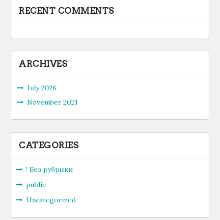
RECENT COMMENTS
ARCHIVES
July 2026
November 2021
CATEGORIES
! Без рубрики
public
Uncategorized