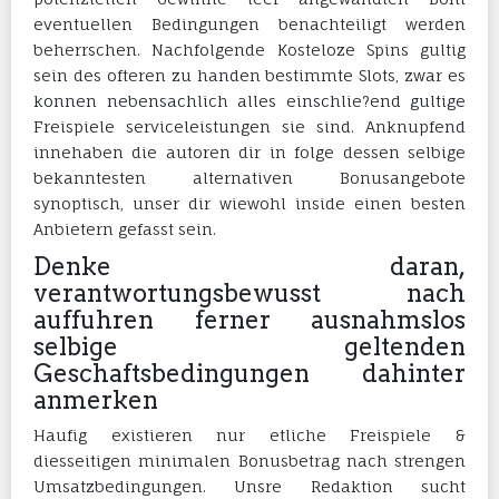
eventuellen Bedingungen benachteiligt werden
beherrschen. Nachfolgende Kosteloze Spins gultig
sein des ofteren zu handen bestimmte Slots, zwar es
konnen nebensachlich alles einschlie?end gultige
Freispiele serviceleistungen sie sind. Anknupfend
innehaben die autoren dir in folge dessen selbige
bekanntesten alternativen Bonusangebote
synoptisch, unser dir wiewohl inside einen besten
Anbietern gefasst sein.
Denke daran,
verantwortungsbewusst nach
auffuhren ferner ausnahmslos
selbige geltenden
Geschaftsbedingungen dahinter
anmerken
Haufig existieren nur etliche Freispiele &
diesseitigen minimalen Bonusbetrag nach strengen
Umsatzbedingungen. Unsre Redaktion sucht