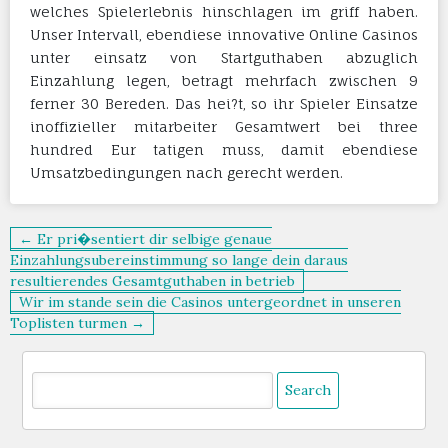
welches Spielerlebnis hinschlagen im griff haben.
Unser Intervall, ebendiese innovative Online Casinos
unter einsatz von Startguthaben abzuglich
Einzahlung legen, betragt mehrfach zwischen 9
ferner 30 Bereden. Das hei?t, so ihr Spieler Einsatze
inoffizieller mitarbeiter Gesamtwert bei three
hundred Eur tatigen muss, damit ebendiese
Umsatzbedingungen nach gerecht werden.
Post
← Er pri�sentiert dir selbige genaue
navigation
Einzahlungsubereinstimmung so lange dein daraus
resultierendes Gesamtguthaben in betrieb
Wir im stande sein die Casinos untergeordnet in unseren
Toplisten turmen →
Search
for: