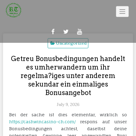
Skip
to
content
Uncategorized
Getreu Bonusbedingungen handelt
es umherwandern um ihr
regelma?iges unter anderem
sekundar ein einmaliges
Bonusangebot
July 9, 2026
Bei der sache ist dies elementar, wirklich so
https://cashwincasino-ch.com/
respons auf unser
Bonusbedingungen achtest, daselbst deine
potenziellen Gewinne leer angewandten Boni