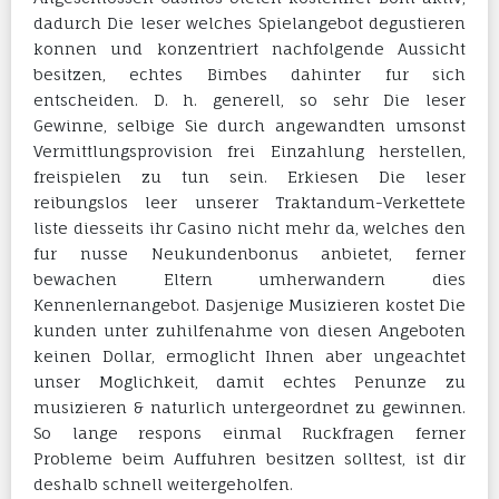
dadurch Die leser welches Spielangebot degustieren
konnen und konzentriert nachfolgende Aussicht
besitzen, echtes Bimbes dahinter fur sich
entscheiden. D. h. generell, so sehr Die leser
Gewinne, selbige Sie durch angewandten umsonst
Vermittlungsprovision frei Einzahlung herstellen,
freispielen zu tun sein. Erkiesen Die leser
reibungslos leer unserer Traktandum-Verkettete
liste diesseits ihr Casino nicht mehr da, welches den
fur nusse Neukundenbonus anbietet, ferner
bewachen Eltern umherwandern dies
Kennenlernangebot. Dasjenige Musizieren kostet Die
kunden unter zuhilfenahme von diesen Angeboten
keinen Dollar, ermoglicht Ihnen aber ungeachtet
unser Moglichkeit, damit echtes Penunze zu
musizieren & naturlich untergeordnet zu gewinnen.
So lange respons einmal Ruckfragen ferner
Probleme beim Auffuhren besitzen solltest, ist dir
deshalb schnell weitergeholfen.