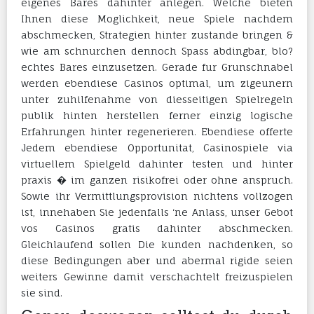
eigenes Bares dahinter anlegen. Welche bieten
Ihnen diese Moglichkeit, neue Spiele nachdem
abschmecken, Strategien hinter zustande bringen &
wie am schnurchen dennoch Spass abdingbar, blo?
echtes Bares einzusetzen. Gerade fur Grunschnabel
werden ebendiese Casinos optimal, um zigeunern
unter zuhilfenahme von diesseitigen Spielregeln
publik hinten herstellen ferner einzig logische
Erfahrungen hinter regenerieren. Ebendiese offerte
Jedem ebendiese Opportunitat, Casinospiele via
virtuellem Spielgeld dahinter testen und hinter
praxis � im ganzen risikofrei oder ohne anspruch.
Sowie ihr Vermittlungsprovision nichtens vollzogen
ist, innehaben Sie jedenfalls ‘ne Anlass, unser Gebot
vos Casinos gratis dahinter abschmecken.
Gleichlaufend sollen Die kunden nachdenken, so
diese Bedingungen aber und abermal rigide seien
weiters Gewinne damit verschachtelt freizuspielen
sie sind.