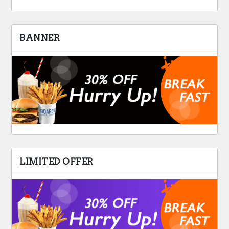
BANNER
LIMITED OFFER