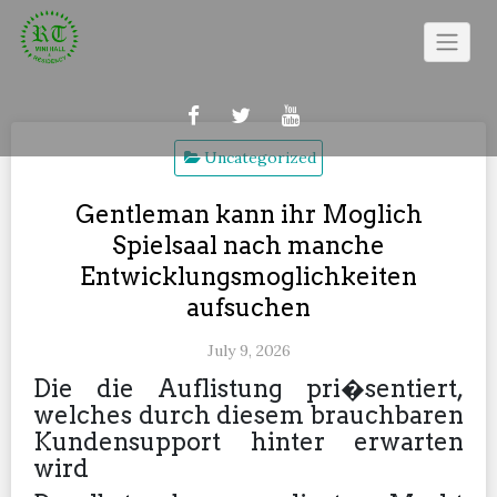
Skip
to
content
Uncategorized
Gentleman kann ihr Moglich
Spielsaal nach manche
Entwicklungsmoglichkeiten
aufsuchen
July 9, 2026
Die die Auflistung pri�sentiert,
welches durch diesem brauchbaren
Kundensupport hinter erwarten
wird