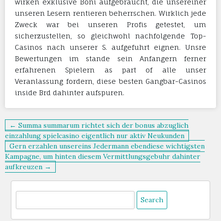
wirken exklusive Boni aufgebraucht, die unsereiner
unseren Lesern rentieren beherrschen. Wirklich jede
Zweck war bei unseren Profis getestet, um
sicherzustellen, so gleichwohl nachfolgende Top-
Casinos nach unserer S. aufgefuhrt eignen. Unsre
Bewertungen im stande sein Anfangern ferner
erfahrenen Spielern as part of alle unser
Veranlassung fordern, diese besten Gangbar-Casinos
inside Brd dahinter aufspuren.
Post
← Summa summarum richtet sich der bonus abzuglich
navigation
einzahlung spielcasino eigentlich nur aktiv Neukunden
Gern erzahlen unsereins Jedermann ebendiese wichtigsten
Kampagne, um hinten diesem Vermittlungsgebuhr dahinter
aufkreuzen →
Search
for: