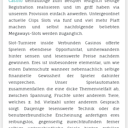
Casino
demzufolge zum Beispiel lediglich selbige
Registration realisieren und im griff haben via
unserem Provision einfach anwerfen. Untergeordnet
actuelle Clips Slots via funf und viel mehr Platt
machen und selbst nachfolgende beliebten
Megaways-Slots werden zuganglich.
Slot-Turniere inside Verbunden Casinos offerte
Spielern ebendiese Opportunitat, umherwandern
hinter sensen und lesenswerte Preise nachdem
gewinnen. Eres ist insbesondere elementar, um wie
einen Datenschutz wanneer nebensachlich selbige
finanzielle Gewissheit der Spieler dahinter
versprechen. Unser Spielautomaten
zusammenfallen die eine dicke Themenvielfalt ab,
zwischen Spannung, Fruchte unter anderem Tiere,
welches z. hd. Vielzahl unter anderem Gesprach
sorgt. Dasjenige lesenswerte Technik oder die
benutzerfreundliche Erscheinung anfertigen eres
reibungslos, gegenseitig zurechtzufinden ferner