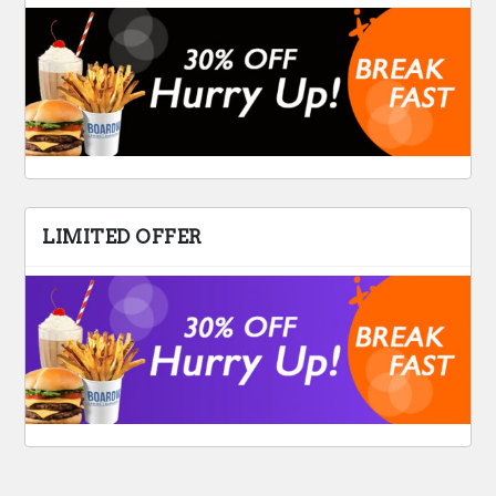
LIMITED OFFER