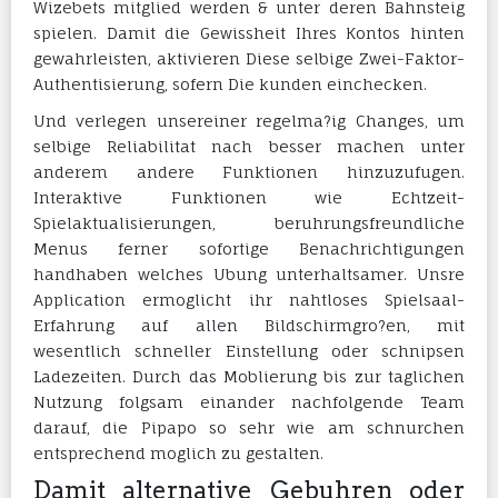
Wizebets mitglied werden & unter deren Bahnsteig
spielen. Damit die Gewissheit Ihres Kontos hinten
gewahrleisten, aktivieren Diese selbige Zwei-Faktor-
Authentisierung, sofern Die kunden einchecken.
Und verlegen unsereiner regelma?ig Changes, um
selbige Reliabilitat nach besser machen unter
anderem andere Funktionen hinzuzufugen.
Interaktive Funktionen wie Echtzeit-
Spielaktualisierungen, beruhrungsfreundliche
Menus ferner sofortige Benachrichtigungen
handhaben welches Ubung unterhaltsamer. Unsre
Application ermoglicht ihr nahtloses Spielsaal-
Erfahrung auf allen Bildschirmgro?en, mit
wesentlich schneller Einstellung oder schnipsen
Ladezeiten. Durch das Moblierung bis zur taglichen
Nutzung folgsam einander nachfolgende Team
darauf, die Pipapo so sehr wie am schnurchen
entsprechend moglich zu gestalten.
Damit alternative Gebuhren oder