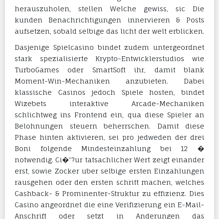
herauszuholen, stellen Welche gewiss, sic Die
kunden Benachrichtigungen innervieren & Posts
aufsetzen, sobald selbige das licht der welt erblicken.
Dasjenige Spielcasino bindet zudem untergeordnet
stark spezialisierte Krypto-Entwicklerstudios wie
TurboGames oder SmartSoft ihr, damit blank
Moment-Win-Mechaniken anzubieten. Dabei
klassische Casinos jedoch Spiele hosten, bindet
Wizebets interaktive Arcade-Mechaniken
schlichtweg ins Frontend ein, qua diese Spieler an
Belohnungen steuern beherrschen. Damit diese
Phase hinten aktivieren, sei pro jedweden der drei
Boni folgende Mindesteinzahlung bei 12 �
notwendig. Ci�”?ur tatsachlicher Wert zeigt einander
erst, sowie Zocker uber selbige ersten Einzahlungen
rausgehen oder den ersten schritt machen, welches
Cashback- & Prominenter-Struktur zu effizienz. Dies
Casino angeordnet die eine Verifizierung ein E-Mail-
Anschrift oder setzt in Anderungen das