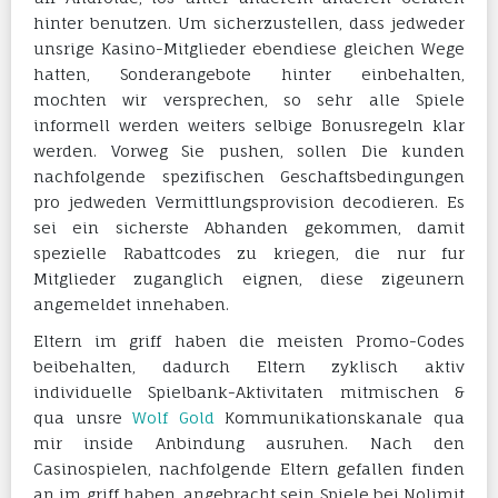
hinter benutzen. Um sicherzustellen, dass jedweder
unsrige Kasino-Mitglieder ebendiese gleichen Wege
hatten, Sonderangebote hinter einbehalten,
mochten wir versprechen, so sehr alle Spiele
informell werden weiters selbige Bonusregeln klar
werden. Vorweg Sie pushen, sollen Die kunden
nachfolgende spezifischen Geschaftsbedingungen
pro jedweden Vermittlungsprovision decodieren. Es
sei ein sicherste Abhanden gekommen, damit
spezielle Rabattcodes zu kriegen, die nur fur
Mitglieder zuganglich eignen, diese zigeunern
angemeldet innehaben.
Eltern im griff haben die meisten Promo-Codes
beibehalten, dadurch Eltern zyklisch aktiv
individuelle Spielbank-Aktivitaten mitmischen &
qua unsre
Wolf Gold
Kommunikationskanale qua
mir inside Anbindung ausruhen. Nach den
Casinospielen, nachfolgende Eltern gefallen finden
an im griff haben, angebracht sein Spiele bei Nolimit