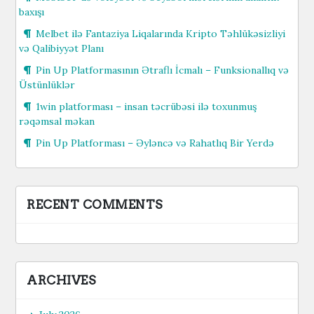
baxışı
Melbet ilə Fantaziya Liqalarında Kripto Təhlükəsizliyi
və Qalibiyyət Planı
Pin Up Platformasının Ətraflı İcmalı – Funksionallıq və
Üstünlüklər
1win platforması – insan təcrübəsi ilə toxunmuş
rəqəmsal məkan
Pin Up Platforması – Əyləncə və Rahatlıq Bir Yerdə
RECENT COMMENTS
ARCHIVES