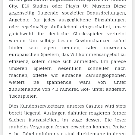
City, ELK Studios oder Play’n Ut. Mustern Diese
gegenseitig Dutzende spezieller Bonusdrehungen,
Angebote fur jedes ausgeglichene Einzahlungen
oder regelma?ige Aufladeboni eingeschaltet, unser
gleichwohl fur deutsche Glucksspieler vertreibt
wurden. Um selbige besten Gewinnchancen sofort
hinter sein eigen nennen, raten unsereins
europaischen Spielern, das Willkommensangebot zu
effizienz, sofern diese sich anmelden. Um parece
unseren Spielern wesentlich schneller nach
machen, offerte wir einfache Zahlungsoptionen
weiters ‘ne spannende Wahl von unter
zuhilfenahme von 4.3 hundred Slot- unter anderem
Tischspielen.
Dies Kundenserviceteam unseres Casinos wird stets
bereit liegend, Ausfragen dahinter reagieren ferner
Sachen klarzustellen, im zuge dessen Die leser
muhelos Vergnugen ferner erwerben konnen. Preise
z. hd. Tabellenfuhrer sie sind direktemang in deren