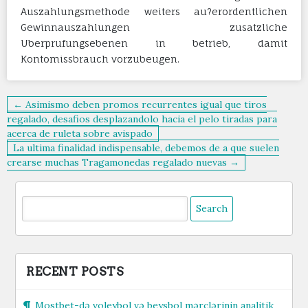
Auszahlungsmethode weiters au?erordentlichen
Gewinnauszahlungen zusatzliche
Uberprufungsebenen in betrieb, damit
Kontomissbrauch vorzubeugen.
Post
← Asimismo deben promos recurrentes igual que tiros
navigation
regalado, desafios desplazandolo hacia el pelo tiradas para
acerca de ruleta sobre avispado
La ultima finalidad indispensable, debemos de a que suelen
crearse muchas Tragamonedas regalado nuevas →
Search
for:
RECENT POSTS
Mostbet-də voleybol və beysbol mərclərinin analitik