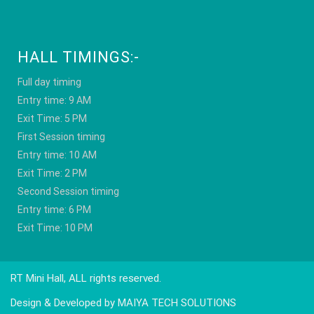
HALL TIMINGS:-
Full day timing
Entry time: 9 AM
Exit Time: 5 PM
First Session timing
Entry time: 10 AM
Exit Time: 2 PM
Second Session timing
Entry time: 6 PM
Exit Time: 10 PM
RT Mini Hall, ALL rights reserved.
Design & Developed by MAIYA TECH SOLUTIONS