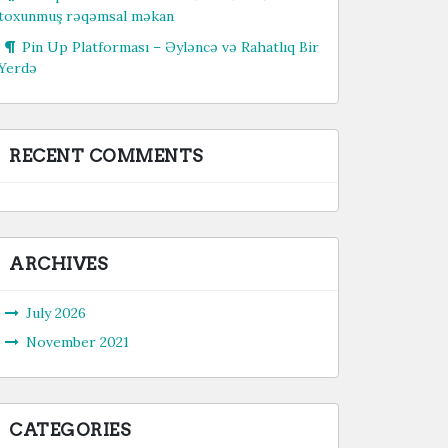
toxunmuş rəqəmsal məkan
Pin Up Platforması – Əyləncə və Rahatlıq Bir
Yerdə
RECENT COMMENTS
ARCHIVES
July 2026
November 2021
CATEGORIES