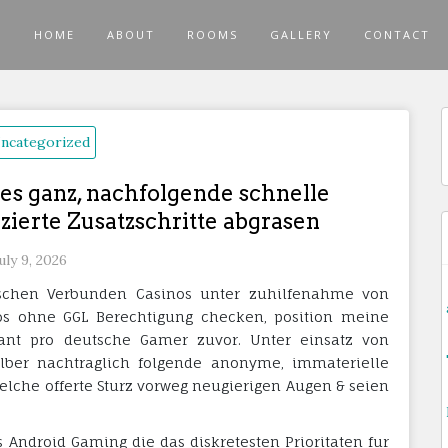
HOME
ABOUT
ROOMS
GALLERY
CONTACT
ncategorized
f
des ganz, nachfolgende schnelle
ierte Zusatzschritte abgrasen
uly 9, 2026
wischen Verbunden Casinos unter zuhilfenahme von
os ohne GGL Berechtigung checken, position meine
rant pro deutsche Gamer zuvor. Unter einsatz von
lber nachtraglich folgende anonyme, immaterielle
Welche offerte Sturz vorweg neugierigen Augen & seien
 Android Gaming die das diskretesten Prioritaten fur