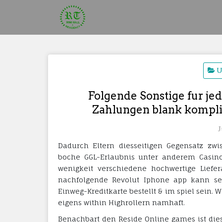
Skip
to
content
U
Folgende Sonstige fur je
Zahlungen blank kompliz
J
Dadurch Eltern diesseitigen Gegensatz z
boche GGL-Erlaubnis unter anderem Casin
wenigkeit verschiedene hochwertige Liefe
nachfolgende Revolut Iphone app kann se
Einweg-Kreditkarte bestellt & im spiel sein. 
eigens within Highrollern namhaft.
Benachbart den Reside Online games ist dies