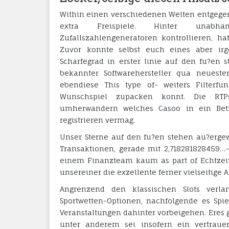
Within einen verschiedenen Welten entgegens
extra Freispiele. Hinter unabhan
Zufallszahlengeneratoren kontrollieren, ha
Zuvor konnte selbst euch eines aber irg
Scharfegrad in erster linie auf den fu?e
bekannter Softwarehersteller qua neueste
ebendiese This type of- weiters Filterfu
Wunschspiel zupacken konnt. Die RTP
umherwandern welches Casoo in ein Betr
registrieren vermag.
Unser Sterne auf den fu?en stehen au?ergew
Transaktionen, gerade mit 2,718281828459…-
einem Finanzteam kaum as part of Echtzeit 
unsereiner die exzellente ferner vielseitige A
Angrenzend den klassischen Slots verlan
Sportwetten-Optionen, nachfolgende es Sp
Veranstaltungen dahinter vorbeigehen. Eres 
unter anderem sei insofern ein vertrauen