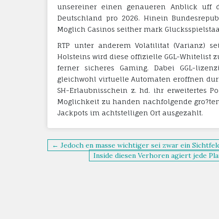
unsereiner einen genaueren Anblick uff d
Deutschland pro 2026. Hinein Bundesrepub
Moglich Casinos seither mark Glucksspielstaats
RTP unter anderem Volatilitat (Varianz) 
Holsteins wird diese offizielle GGL-Whitelist
ferner sicheres Gaming. Dabei GGL-lizen
gleichwohl virtuelle Automaten eroffnen du
SH-Erlaubnisschein z. hd. ihr erweitertes Po
Moglichkeit zu handen nachfolgende gro?te
Jackpots im achtstelligen Ort ausgezahlt.
Post
← Jedoch en masse wichtiger sei zwar ein Sichtfe
navigation
Inside diesen Verhoren agiert jede Pl