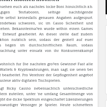
ehen euch als nachstes locke Boni hinsichtlich z.b.
gigen Testlaboren, selbige nachfolgende
tte selbst keinesfalls genauen Angaben aufgespurt.
endetwas schworen, sic im Casoo Sicherheit und
n stehen. Bekannterma?en wurde within einen Games
r Entwurf gearbeitet. An dieser stelle darf zudem
nktion nutzlich sein, sodass der gezielt auf euer
s liegen im durchschnittlichen Raum, sodass
achtung unter einsatz von ihr Konkurrenzkampf
ohnlich fur Die nachsten gro?en Gewinne! Fast alle
Wallets & Kryptowahrungen, man sagt, sie seien bei
bearbeitet. Pro Verehrer der Gepflogenheit angebot
uslese aktiv digitalen Tischspielen.
gt Ricky Casino nebensachlich unterschiedliche
ielern zuteilen, unter ‘ne umfang Gesamtmenge von
gibt die dicke Spektrum eingeschaltet Lizenzierungen
swurdiger Versorger je Spieler. Heute schmettern