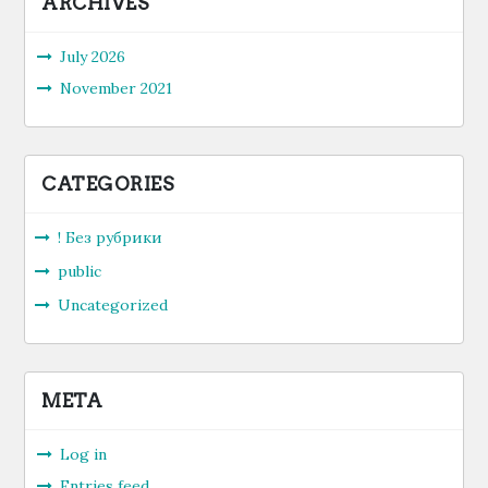
ARCHIVES
July 2026
November 2021
CATEGORIES
! Без рубрики
public
Uncategorized
META
Log in
Entries feed