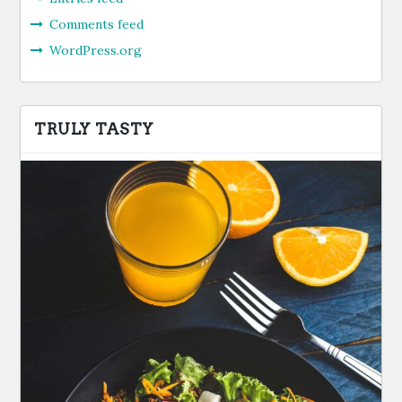
Comments feed
WordPress.org
TRULY TASTY