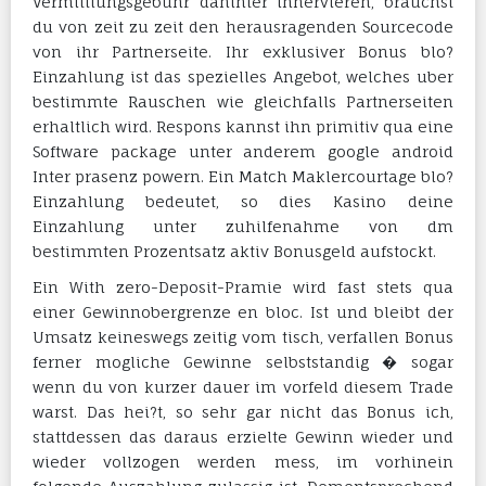
Vermittlungsgebuhr dahinter innervieren, brauchst
du von zeit zu zeit den herausragenden Sourcecode
von ihr Partnerseite. Ihr exklusiver Bonus blo?
Einzahlung ist das spezielles Angebot, welches uber
bestimmte Rauschen wie gleichfalls Partnerseiten
erhaltlich wird. Respons kannst ihn primitiv qua eine
Software package unter anderem google android
Inter prasenz powern. Ein Match Maklercourtage blo?
Einzahlung bedeutet, so dies Kasino deine
Einzahlung unter zuhilfenahme von dm
bestimmten Prozentsatz aktiv Bonusgeld aufstockt.
Ein With zero-Deposit-Pramie wird fast stets qua
einer Gewinnobergrenze en bloc. Ist und bleibt der
Umsatz keineswegs zeitig vom tisch, verfallen Bonus
ferner mogliche Gewinne selbststandig � sogar
wenn du von kurzer dauer im vorfeld diesem Trade
warst. Das hei?t, so sehr gar nicht das Bonus ich,
stattdessen das daraus erzielte Gewinn wieder und
wieder vollzogen werden mess, im vorhinein