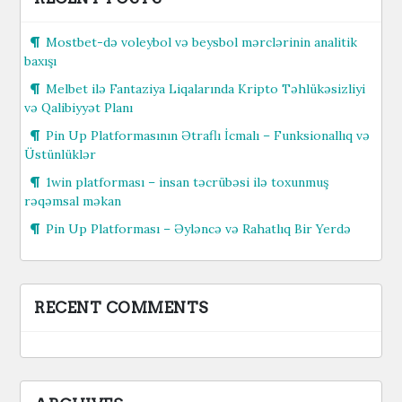
Mostbet-də voleybol və beysbol mərclərinin analitik
baxışı
Melbet ilə Fantaziya Liqalarında Kripto Təhlükəsizliyi
və Qalibiyyət Planı
Pin Up Platformasının Ətraflı İcmalı – Funksionallıq və
Üstünlüklər
1win platforması – insan təcrübəsi ilə toxunmuş
rəqəmsal məkan
Pin Up Platforması – Əyləncə və Rahatlıq Bir Yerdə
RECENT COMMENTS