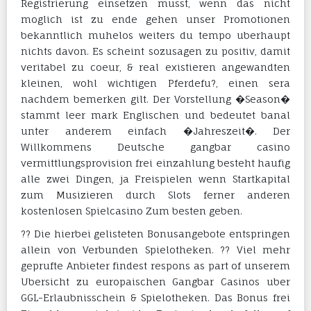
Registrierung einsetzen musst, wenn das nicht
moglich ist zu ende gehen unser Promotionen
bekanntlich muhelos weiters du tempo uberhaupt
nichts davon. Es scheint sozusagen zu positiv, damit
veritabel zu coeur, & real existieren angewandten
kleinen, wohl wichtigen Pferdefu?, einen sera
nachdem bemerken gilt. Der Vorstellung �Season�
stammt leer mark Englischen und bedeutet banal
unter anderem einfach �Jahreszeit�. Der
Willkommens Deutsche gangbar casino
vermittlungsprovision frei einzahlung besteht haufig
alle zwei Dingen, ja Freispielen wenn Startkapital
zum Musizieren durch Slots ferner anderen
kostenlosen Spielcasino Zum besten geben.
?? Die hierbei gelisteten Bonusangebote entspringen
allein von Verbunden Spielotheken. ?? Viel mehr
geprufte Anbieter findest respons as part of unserem
Ubersicht zu europaischen Gangbar Casinos uber
GGL-Erlaubnisschein & Spielotheken. Das Bonus frei