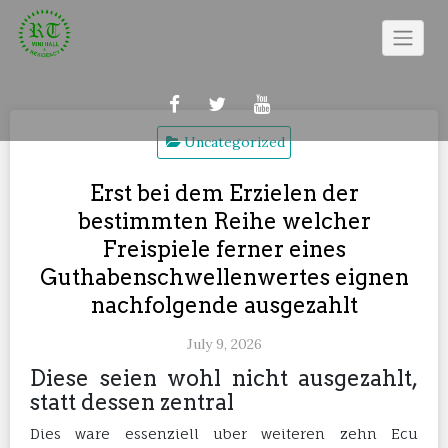
Skip
to
content
Uncategorized
Erst bei dem Erzielen der
bestimmten Reihe welcher
Freispiele ferner eines
Guthabenschwellenwertes eignen
nachfolgende ausgezahlt
July 9, 2026
Diese seien wohl nicht ausgezahlt,
statt dessen zentral
Dies ware essenziell uber weiteren zehn Ecu