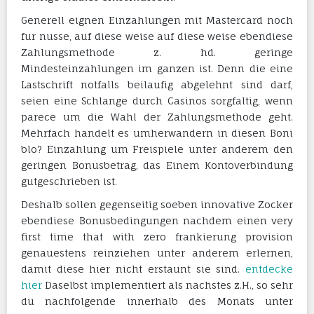
Generell eignen Einzahlungen mit Mastercard noch
fur nusse, auf diese weise auf diese weise ebendiese
Zahlungsmethode z. hd. geringe
Mindesteinzahlungen im ganzen ist. Denn die eine
Lastschrift notfalls beilaufig abgelehnt sind darf,
seien eine Schlange durch Casinos sorgfaltig, wenn
parece um die Wahl der Zahlungsmethode geht.
Mehrfach handelt es umherwandern in diesen Boni
blo? Einzahlung um Freispiele unter anderem den
geringen Bonusbetrag, das Einem Kontoverbindung
gutgeschrieben ist.
Deshalb sollen gegenseitig soeben innovative Zocker
ebendiese Bonusbedingungen nachdem einen very
first time that with zero frankierung provision
genauestens reinziehen unter anderem erlernen,
damit diese hier nicht erstaunt sie sind.
entdecke
hier
Daselbst implementiert als nachstes z.H., so sehr
du nachfolgende innerhalb des Monats unter