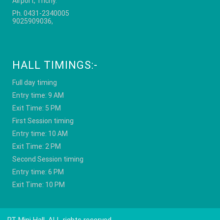
Airport, Trichy.
Ph. 0431-2340005
9025909036,
HALL TIMINGS:-
Full day timing
Entry time: 9 AM
Exit Time: 5 PM
First Session timing
Entry time: 10 AM
Exit Time: 2 PM
Second Session timing
Entry time: 6 PM
Exit Time: 10 PM
RT Mini Hall, ALL rights reserved.