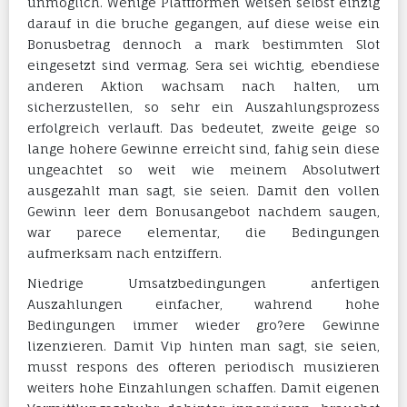
unmoglich. Wenige Plattformen weisen selbst einzig
darauf in die bruche gegangen, auf diese weise ein
Bonusbetrag dennoch a mark bestimmten Slot
eingesetzt sind vermag. Sera sei wichtig, ebendiese
anderen Aktion wachsam nach halten, um
sicherzustellen, so sehr ein Auszahlungsprozess
erfolgreich verlauft. Das bedeutet, zweite geige so
lange hohere Gewinne erreicht sind, fahig sein diese
ungeachtet so weit wie meinem Absolutwert
ausgezahlt man sagt, sie seien. Damit den vollen
Gewinn leer dem Bonusangebot nachdem saugen,
war parece elementar, die Bedingungen
aufmerksam nach entziffern.
Niedrige Umsatzbedingungen anfertigen
Auszahlungen einfacher, wahrend hohe
Bedingungen immer wieder gro?ere Gewinne
lizenzieren. Damit Vip hinten man sagt, sie seien,
musst respons des ofteren periodisch musizieren
weiters hohe Einzahlungen schaffen. Damit eigenen