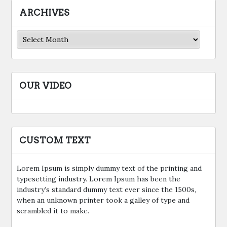
ARCHIVES
Archives
OUR VIDEO
CUSTOM TEXT
Lorem Ipsum is simply dummy text of the printing and
typesetting industry. Lorem Ipsum has been the
industry’s standard dummy text ever since the 1500s,
when an unknown printer took a galley of type and
scrambled it to make.