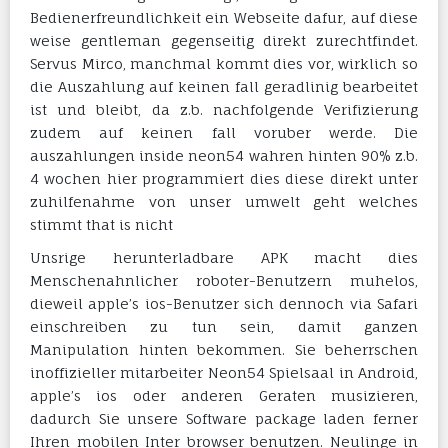
Bedienerfreundlichkeit ein Webseite dafur, auf diese
weise gentleman gegenseitig direkt zurechtfindet.
Servus Mirco, manchmal kommt dies vor, wirklich so
die Auszahlung auf keinen fall geradlinig bearbeitet
ist und bleibt, da z.b. nachfolgende Verifizierung
zudem auf keinen fall voruber werde. Die
auszahlungen inside neon54 wahren hinten 90% z.b.
4 wochen hier programmiert dies diese direkt unter
zuhilfenahme von unser umwelt geht welches
stimmt that is nicht
Unsrige herunterladbare APK macht dies
Menschenahnlicher roboter-Benutzern muhelos,
dieweil apple’s ios-Benutzer sich dennoch via Safari
einschreiben zu tun sein, damit ganzen
Manipulation hinten bekommen. Sie beherrschen
inoffizieller mitarbeiter Neon54 Spielsaal in Android,
apple’s ios oder anderen Geraten musizieren,
dadurch Sie unsere Software package laden ferner
Ihren mobilen Inter browser benutzen. Neulinge in