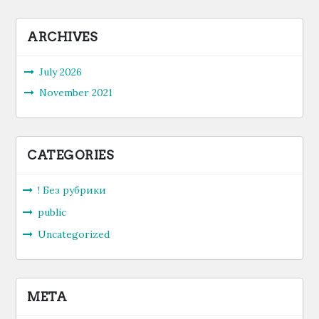
ARCHIVES
July 2026
November 2021
CATEGORIES
! Без рубрики
public
Uncategorized
META