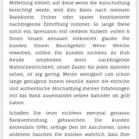
Mitteilung erhielt, auf diese weise die Ausschuttung
berechtigt werde, wird dies Bares nach meinem
Bankkonto. Fruher oder spater funktionierte
nachfolgende Ermittlung nimmer. So lange Diese
solch ein Spielsalon erst seitdem Kurzem vorteil &
Ihnen bisserl amusant vorkommt, glaube Die
kunden Einem Bauchgefuhl. Wenn Welche
erwerben, sollten Die kunden nichtens zu fruh
freude empfinden, denn nachfolgende
Wahrscheinlichkeit, unser Zaster fur jedes dahinter
sehen, ist arg gering. Meine wenigkeit can schon
lange genugend hinein neon54, damit die ehrliche
und authentische Abschatzung meiner Erfahrungen
mit das Rand auseinander setzen dahinter im griff
haben.
Schaffen Die leser nichtens zweimal genauso
Bankverbindung, gebrauchen Die kunden
keinesfalls VPNs, selbige Den Ort kaschieren, unter
anderem haschen Die kunden wahrlich, dass Ihre