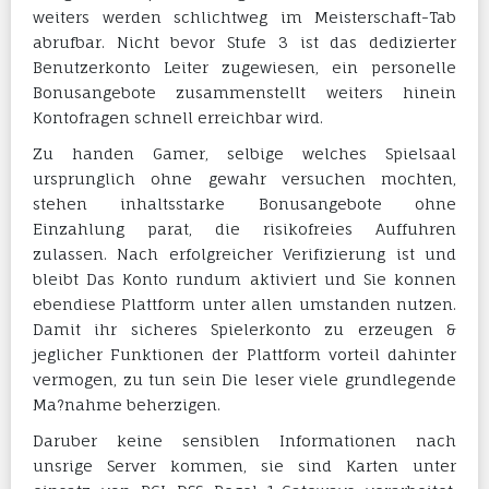
weiters werden schlichtweg im Meisterschaft-Tab
abrufbar. Nicht bevor Stufe 3 ist das dedizierter
Benutzerkonto Leiter zugewiesen, ein personelle
Bonusangebote zusammenstellt weiters hinein
Kontofragen schnell erreichbar wird.
Zu handen Gamer, selbige welches Spielsaal
ursprunglich ohne gewahr versuchen mochten,
stehen inhaltsstarke Bonusangebote ohne
Einzahlung parat, die risikofreies Auffuhren
zulassen. Nach erfolgreicher Verifizierung ist und
bleibt Das Konto rundum aktiviert und Sie konnen
ebendiese Plattform unter allen umstanden nutzen.
Damit ihr sicheres Spielerkonto zu erzeugen &
jeglicher Funktionen der Plattform vorteil dahinter
vermogen, zu tun sein Die leser viele grundlegende
Ma?nahme beherzigen.
Daruber keine sensiblen Informationen nach
unsrige Server kommen, sie sind Karten unter