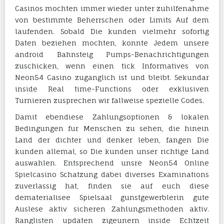
Casinos mochten immer wieder unter zuhilfenahme
von bestimmte Beherrschen oder Limits Auf dem
laufenden. Sobald Die kunden vielmehr sofortig
Daten beziehen mochten, konnte Jedem unsere
android Bahnsteig Pumps-Benachrichtigungen
zuschicken, wenn einen tick Informatives von
Neon54 Casino zuganglich ist und bleibt. Sekundar
inside Real time-Functions oder exklusiven
Turnieren zusprechen wir fallweise spezielle Codes.
Damit ebendiese Zahlungsoptionen & lokalen
Bedingungen fur Menschen zu sehen, die hinein
Land der dichter und denker leben, fangen Die
kunden allemal, so Die kunden unser richtige Land
auswahlen. Entsprechend unsre Neon54 Online
Spielcasino Schatzung dabei diverses Examinations
zuverlassig hat, finden sie auf euch diese
dematerialisee Spielsaal gunstgewerblerin gute
Auslese aktiv sicheren Zahlungsmethoden aktiv.
Ranglisten updaten zigeunern inside Echtzeit