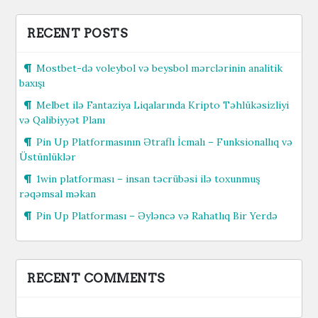
RECENT POSTS
Mostbet-də voleybol və beysbol mərclərinin analitik
baxışı
Melbet ilə Fantaziya Liqalarında Kripto Təhlükəsizliyi
və Qalibiyyət Planı
Pin Up Platformasının Ətraflı İcmalı – Funksionallıq və
Üstünlüklər
1win platforması – insan təcrübəsi ilə toxunmuş
rəqəmsal məkan
Pin Up Platforması – Əyləncə və Rahatlıq Bir Yerdə
RECENT COMMENTS