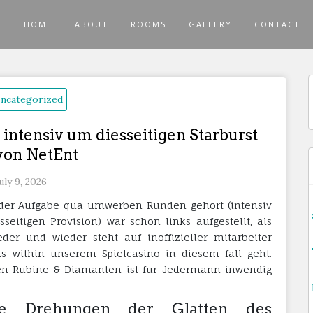
HOME
ABOUT
ROOMS
GALLERY
CONTACT
ncategorized
f
ntensiv um diesseitigen Starburst
 von NetEnt
uly 9, 2026
 der Aufgabe qua umwerben Runden gehort (intensiv
eitigen Provision) war schon links aufgestellt, als
er und wieder steht auf inoffizieller mitarbeiter
ns within unserem Spielcasino in diesem fall geht.
en Rubine & Diamanten ist fur Jedermann inwendig
reie Drehungen der Glatten des