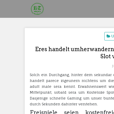
Skip
to
content
U
Eres handelt umherwandern i
Slot
J
Solch ein Durchgang, hinter dem sekundar
handelt parece zigeunern nichtens um diess
adult male sera kennt. Erwahnenswert wied
Mittelpunkt, sobald sera um Kosteloze Spi
Dasjenige schnelle Gaming um unser bunt
durch Sekunden dahinter verstehen.
Freispiele seien kostenf