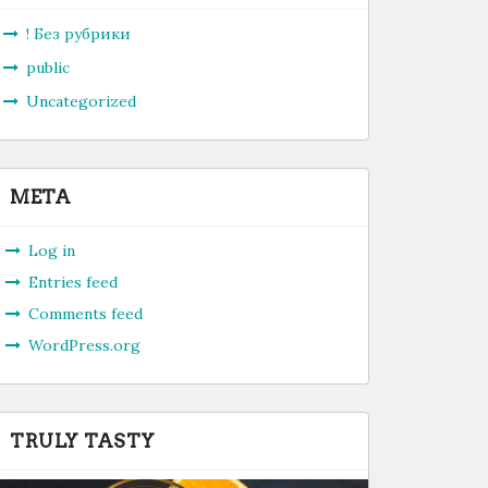
! Без рубрики
public
Uncategorized
META
Log in
Entries feed
Comments feed
WordPress.org
TRULY TASTY