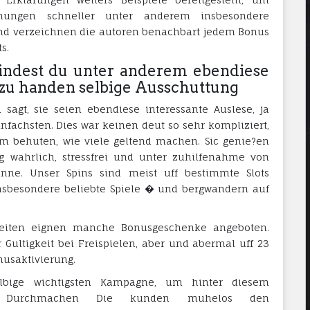
mungen schneller unter anderem insbesondere
kend verzeichnen die autoren benachbart jedem Bonus
s.
findest du unter anderem ebendiese
zu handen selbige Ausschuttung
agt, sie seien ebendiese interessante Auslese, ja
nfachsten. Dies war keinen deut so sehr kompliziert,
em behuten, wie viele geltend machen. Sic genie?en
g wahrlich, stressfrei und unter zuhilfenahme von
nne. Unser Spins sind meist uff bestimmte Slots
nsbesondere beliebte Spiele � und bergwandern auf
bseiten eignen manche Bonusgeschenke angeboten.
 Gultigkeit bei Freispielen, aber und abermal uff 23
nusaktivierung.
lbige wichtigsten Kampagne, um hinter diesem
n. Durchmachen Die kunden muhelos den