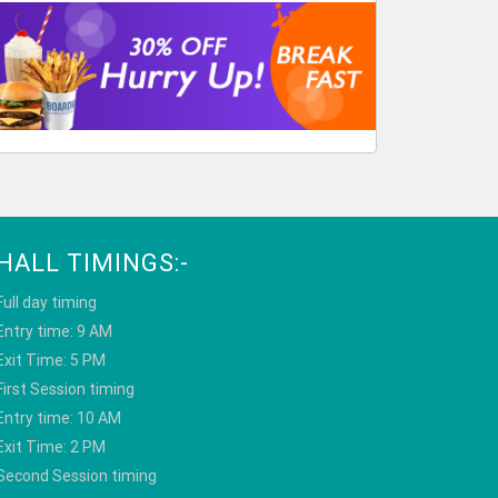
HALL TIMINGS:-
Full day timing
Entry time: 9 AM
Exit Time: 5 PM
First Session timing
Entry time: 10 AM
Exit Time: 2 PM
Second Session timing