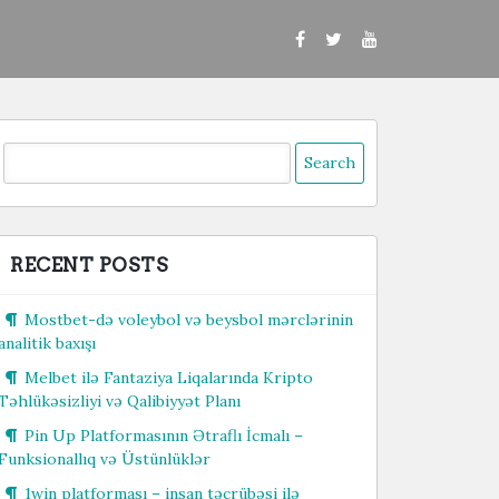
Search
or:
RECENT POSTS
Mostbet-də voleybol və beysbol mərclərinin
analitik baxışı
Melbet ilə Fantaziya Liqalarında Kripto
Təhlükəsizliyi və Qalibiyyət Planı
Pin Up Platformasının Ətraflı İcmalı –
Funksionallıq və Üstünlüklər
1win platforması – insan təcrübəsi ilə