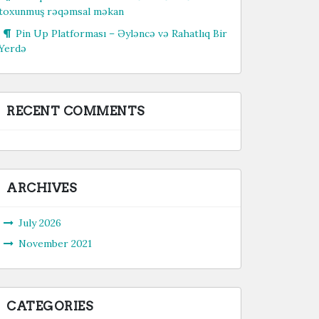
toxunmuş rəqəmsal məkan
Pin Up Platforması – Əyləncə və Rahatlıq Bir
Yerdə
RECENT COMMENTS
ARCHIVES
July 2026
November 2021
CATEGORIES