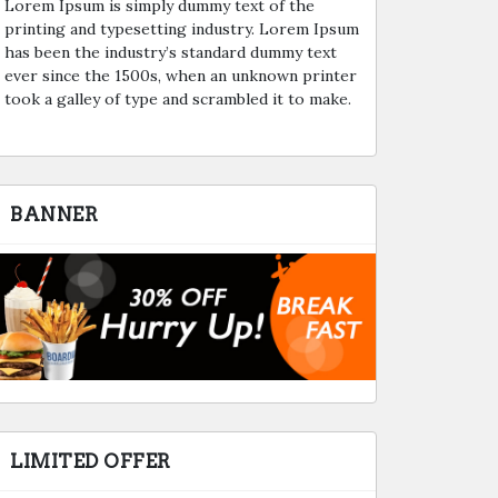
Lorem Ipsum is simply dummy text of the
printing and typesetting industry. Lorem Ipsum
has been the industry’s standard dummy text
ever since the 1500s, when an unknown printer
took a galley of type and scrambled it to make.
BANNER
LIMITED OFFER