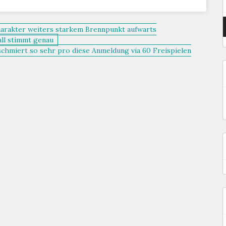
Charakter weiters starkem Brennpunkt aufwarts
P
all stimmt genau
schmiert so sehr pro diese Anmeldung via 60 Freispielen