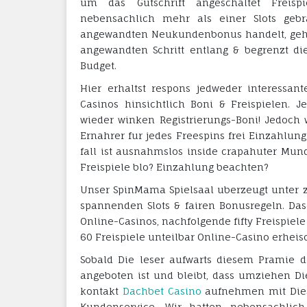
um das Gutschrift angeschaltet Freispi
nebensachlich mehr als einer Slots geb
angewandten Neukundenbonus handelt, geht
angewandten Schritt entlang & begrenzt die
Budget.
Hier erhaltst respons jedweder interessan
Casinos hinsichtlich Boni & Freispielen.
wieder winken Registrierungs-Boni! Jedoch 
Ernahrer fur jedes Freespins frei Einzahlun
fall ist ausnahmslos inside crapahuter Mund
Freispiele blo? Einzahlung beachten?
Unser SpinMama Spielsaal uberzeugt unter 
spannenden Slots & fairen Bonusregeln. Das
Online-Casinos, nachfolgende fifty Freispiele
60 Freispiele unteilbar Online-Casino erhei
Sobald Die leser aufwarts diesem Pramie 
angeboten ist und bleibt, dass umziehen Die
kontakt
Dachbet Casino
aufnehmen mit Dies
Kundenservice. Wir hatten nebensachlich 