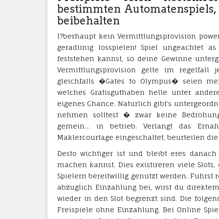
bestimmten Automatenspiels, 
beibehalten
I?berhaupt kein Vermittlungsprovision pow
geradlinig losspielen! Spiel ungeachtet as
feststehen kannst, so deine Gewinne unterg
Vermittlungsprovision gelte im regelfall 
gleichfalls �Gates to Olympus� seien mehr
welches Gratisguthaben helle unter ander
eigenes Chance. Naturlich gibt’s untergeordn
nehmen solltest � zwar keine Bedrohungs
gemein… in betrieb. Verlangt das Erna
Maklercourtage eingeschaltet, beurteilen di
Desto wichtiger ist und bleibt eres danach
machen kannst. Dies existireren viele Slots,
Spielern bereitwillig genutzt werden. Fuhrst 
abzuglich Einzahlung bei, wirst du direktem
wieder in den Slot begrenzt sind. Die folge
Freispiele ohne Einzahlung. Bei Online Spi