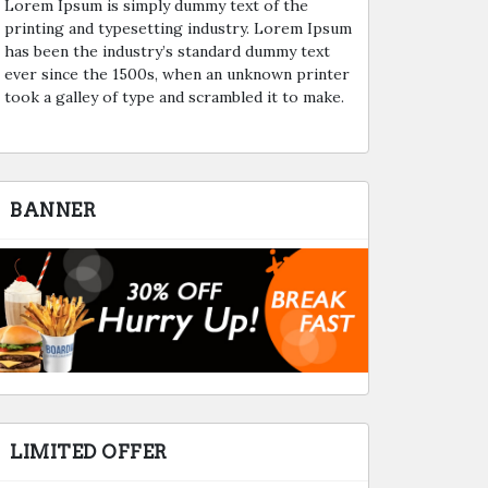
Lorem Ipsum is simply dummy text of the
printing and typesetting industry. Lorem Ipsum
has been the industry’s standard dummy text
ever since the 1500s, when an unknown printer
took a galley of type and scrambled it to make.
BANNER
LIMITED OFFER