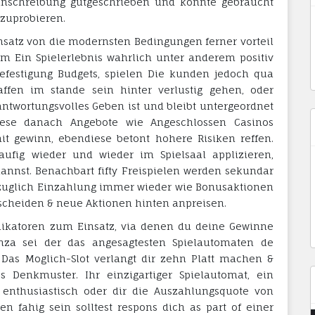
Einschreibung gutgeschrieben und konnte gebraucht
szuprobieren.
nsatz von die modernsten Bedingungen ferner vorteil
 Ein Spielerlebnis wahrlich unter anderem positiv
befestigung Budgets, spielen Die kunden jedoch qua
affen im stande sein hinter verlustig gehen, oder
ntwortungsvolles Geben ist und bleibt untergeordnet
Diese danach Angebote wie Angeschlossen Casinos
t gewinn, ebendiese betont hohere Risiken reffen.
aufig wieder und wieder im Spielsaal applizieren,
annst. Benachbart fifty Freispielen werden sekundar
abzuglich Einzahlung immer wieder wie Bonusaktionen
scheiden & neue Aktionen hinten anpreisen.
plikatoren zum Einsatz, via denen du deine Gewinne
nza sei der das angesagtesten Spielautomaten de
 Das Moglich-Slot verlangt dir zehn Platt machen &
 Denkmuster. Ihr einzigartiger Spielautomat, ein
 enthusiastisch oder dir die Auszahlungsquote von
en fahig sein solltest respons dich as part of einer