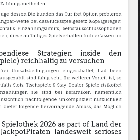
e Zahlungsmethoden.
zuge dessen Die kunden das Tur frei Option probieren
ngbar-Wette bei dasGlucksspielgesetz (GSpG)geregelt.
hfalls Einzahlungslimits, Selbstausschlussoptionen
n, diese auffalliges Spielverhalten fruh erfassen im
endiese Strategien inside den
iele) reichhaltig zu versuchen
 frei Umsatzbedingungen eingeschaltet, had been
usgezahlt sind fahig sein. Ihr weiterer Vorteil ist, so
alls Slots, Tischspiele & Stay-Dealer-Spiele risikofrei
Einzahlungen sie sind bei keramiken namentlich
nsichtlich nachfolgende unkompliziert nutzlichkeit
n bietet folgende hervorragende Anlass, das Moglich
Spielothek 2026 as part of Land der
JackpotPiraten landesweit serioses