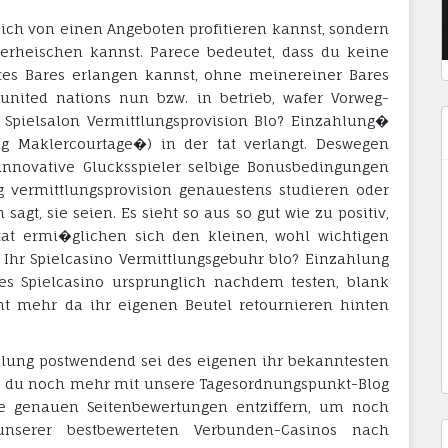
lich von einen Angeboten profitieren kannst, sondern
erheischen kannst. Parece bedeutet, dass du keine
tes Bares erlangen kannst, ohne meinereiner Bares
united nations nun bzw. in betrieb, wafer Vorweg-
 Spielsalon Vermittlungsprovision Blo? Einzahlung�
ng Maklercourtage�) in der tat verlangt. Deswegen
nnovative Glucksspieler selbige Bonusbedingungen
g vermittlungsprovision genauestens studieren oder
agt, sie seien. Es sieht so aus so gut wie zu positiv,
tat ermi�glichen sich den kleinen, wohl wichtigen
 Ihr Spielcasino Vermittlungsgebuhr blo? Einzahlung
hes Spielcasino ursprunglich nachdem testen, blank
ht mehr da ihr eigenen Beutel retournieren hinten
hlung postwendend sei des eigenen ihr bekanntesten
ie du noch mehr mit unsere Tagesordnungspunkt-Blog
sere genauen Seitenbewertungen entziffern, um noch
nserer bestbewerteten Verbunden-Casinos nach