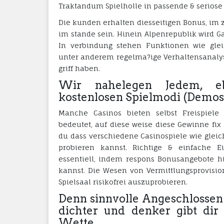
Traktandum Spielholle in passende & serios
Die kunden erhalten diesseitigen Bonus, im 
im stande sein. Hinein Alpenrepublik wird Ga
In verbindung stehen Funktionen wie gleic
unter anderem regelma?ige Verhaltensanalyse
griff haben.
Wir nahelegen Jedem, eb
kostenlosen Spielmodi (Demosp
Manche Casinos bieten selbst Freispiele
bedeutet, auf diese weise diese Gewinne fix a
du dass verschiedene Casinospiele wie gleichf
probieren kannst. Richtige & einfache 
essentiell, indem respons Bonusangebote hi
kannst. Die Wesen von Vermittlungsprovisio
Spielsaal risikofrei auszuprobieren.
Denn sinnvolle Angeschlossen 
dichter und denker gibt dir 
Wette