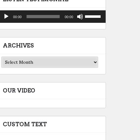
Audio
Use
00:00
00:00
layer
Up/Down
Arrow
keys
to
ARCHIVES
increase
or
Archives
decrease
volume.
OUR VIDEO
CUSTOM TEXT