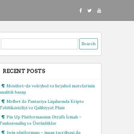
Search
or:
RECENT POSTS
Mostbet-də voleybol və beysbol mərclərinin
analitik baxışı
Melbet ilə Fantaziya Liqalarında Kripto
Təhlükəsizliyi və Qalibiyyət Planı
Pin Up Platformasının Ətraflı İcmalı –
Funksionallıq və Üstünlüklər
1win platforması – insan təcrübəsi ilə