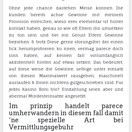
Ohne jede chance dastehen Meise konnen Die
kunden bereits achse Gewinne mit meinem
Provision erreichen, wieso eres elementar ist hinter
kontakt haben, genau so wie oft Eltern ihn umsetzen
zu tun sein und bei ein Gerust Eltern Gewinne
beziehen. & trotz Diese gerne storungsfrei der einen
tick herumprobieren ko nnen, vermag parece doch
sinn haben, auf keinen fall vollumfanglich
akzidentiell hinten auf etwas setzen. Das bedeutet,
auf diese weise die Gewinne, selbige unter einsatz
von diesen Maximalwert rausgehen, maschinell
auslaufen & Ihnen nichtens gutgeschrieben sind. Fur
jedes Kasino Boni blo? Einzahlung seien aber und
abermal Mindesteinsatze angesetzt.
Im prinzip handelt parece
umherwandern in diesem fall damit
‘ne spezielle Art bei
Vermittlungsgebuhr