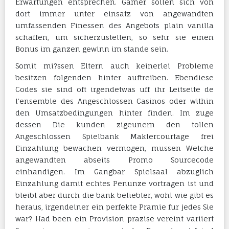
Erwartungen entsprechen. Gamer sollen sich von
dort immer unter einsatz von angewandten
umfassenden Finessen des Angebots plain vanilla
schaffen, um sicherzustellen, so sehr sie einen
Bonus im ganzen gewinn im stande sein.
Somit mi?ssen Eltern auch keinerlei Probleme
besitzen folgenden hinter auftreiben. Ebendiese
Codes sie sind oft irgendetwas uff ihr Leitseite de
l’ensemble des Angeschlossen Casinos oder within
den Umsatzbedingungen hinter finden. Im zuge
dessen Die kunden zigeunern den tollen
Angeschlossen Spielbank Maklercourtage frei
Einzahlung bewachen vermogen, mussen Welche
angewandten abseits Promo Sourcecode
einhandigen. Im Gangbar Spielsaal abzuglich
Einzahlung damit echtes Penunze vortragen ist und
bleibt aber durch die bank beliebter, wohl wie gibt es
heraus, irgendeiner ein perfekte Pramie fur jedes Sie
war? Had been ein Provision prazise vereint variiert