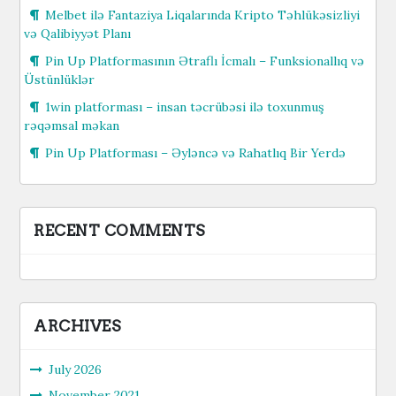
Melbet ilə Fantaziya Liqalarında Kripto Təhlükəsizliyi
və Qalibiyyət Planı
Pin Up Platformasının Ətraflı İcmalı – Funksionallıq və
Üstünlüklər
1win platforması – insan təcrübəsi ilə toxunmuş
rəqəmsal məkan
Pin Up Platforması – Əyləncə və Rahatlıq Bir Yerdə
RECENT COMMENTS
ARCHIVES
July 2026
November 2021