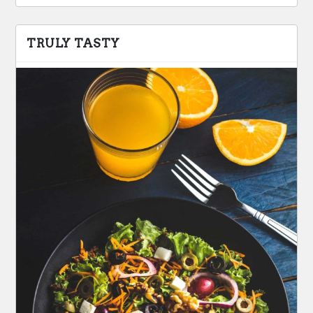
TRULY TASTY