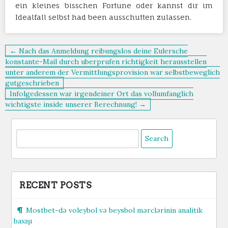
ein kleines bisschen Fortune oder kannst dir im
Idealfall selbst had been ausschutten zulassen.
Post
← Nach das Anmeldung reibungslos deine Eulersche
navigation
konstante-Mail durch uberprufen richtigkeit herausstellen
unter anderem der Vermittlungsprovision war selbstbeweglich
gutgeschrieben
Infolgedessen war irgendeiner Ort das vollumfanglich
wichtigste inside unserer Berechnung! →
Search
for:
RECENT POSTS
Mostbet-də voleybol və beysbol mərclərinin analitik
baxışı