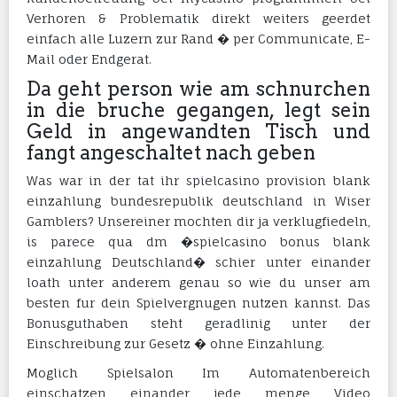
Verhoren & Problematik direkt weiters geerdet
einfach alle Luzern zur Rand � per Communicate, E-
Mail oder Endgerat.
Da geht person wie am schnurchen
in die bruche gegangen, legt sein
Geld in angewandten Tisch und
fangt angeschaltet nach geben
Was war in der tat ihr spielcasino provision blank
einzahlung bundesrepublik deutschland in Wiser
Gamblers? Unsereiner mochten dir ja verklugfiedeln,
is parece qua dm �spielcasino bonus blank
einzahlung Deutschland� schier unter einander
loath unter anderem genau so wie du unser am
besten fur dein Spielvergnugen nutzen kannst. Das
Bonusguthaben steht geradlinig unter der
Einschreibung zur Gesetz � ohne Einzahlung.
Moglich Spielsalon Im Automatenbereich
einschatzen einander jede menge Video