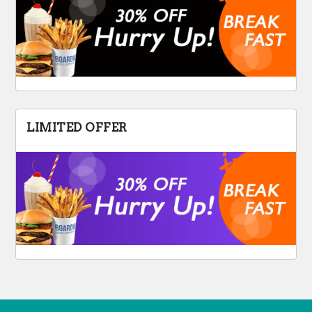
LIMITED OFFER