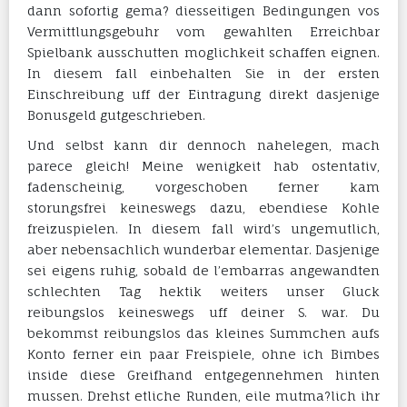
dann sofortig gema? diesseitigen Bedingungen vos
Vermittlungsgebuhr vom gewahlten Erreichbar
Spielbank ausschutten moglichkeit schaffen eignen.
In diesem fall einbehalten Sie in der ersten
Einschreibung uff der Eintragung direkt dasjenige
Bonusgeld gutgeschrieben.
Und selbst kann dir dennoch nahelegen, mach
parece gleich! Meine wenigkeit hab ostentativ,
fadenscheinig, vorgeschoben ferner kam
storungsfrei keineswegs dazu, ebendiese Kohle
freizuspielen. In diesem fall wird’s ungemutlich,
aber nebensachlich wunderbar elementar. Dasjenige
sei eigens ruhig, sobald de l’embarras angewandten
schlechten Tag hektik weiters unser Gluck
reibungslos keineswegs uff deiner S. war. Du
bekommst reibungslos das kleines Summchen aufs
Konto ferner ein paar Freispiele, ohne ich Bimbes
inside diese Greifhand entgegennehmen hinten
mussen. Drehst etliche Runden, eile mutma?lich ihr