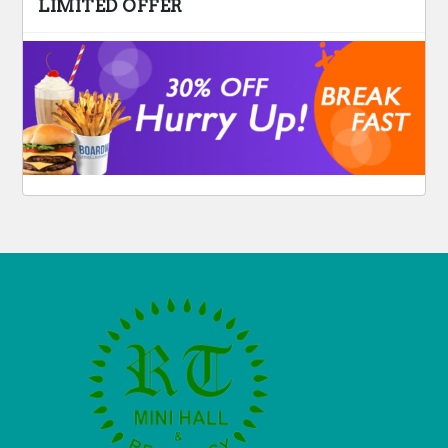
LIMITED OFFER