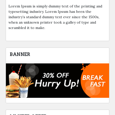
Lorem Ipsum is simply dummy text of the printing and
typesetting industry. Lorem Ipsum has been the
industry’s standard dummy text ever since the 1500s,
when an unknown printer took a galley of type and
scrambled it to make.
BANNER