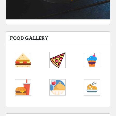
FOOD GALLERY