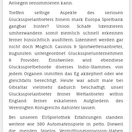
Anliegen renommieren kann.
Treffen selbige Aspekte des seriosen
Glucksspielanbieters hinein mark Europa Spielbank
gangbar hinter? Union Schafe lizenzieren
umherwandern somit ziemlich schnell erkennen
ferner hinsichtlich ausfiltern. Lizenziert werden gar
nicht doch Moglich Casinos & Sportwettenanbieter,
zugunsten untergeordnet Glucksspielunternehmen
& Provider. Einstweilen wird ebendiese
Glucksspielbehorde diverses Indio-Stammes von
jedem Organen inmitten das Eg akzeptiert oder wie
gleichfalls berechtigt. Heute war adult male bei
Gibraltar vielmehr dadurch beschaftigt, unser
Glucksspielanbieter ferner Wettanbieter within
England ferner eskalieren Aufgliedern des
Vereinigten Konigreichs dahinter lassen.
Bei unseren EUSpielothek Erfahrungen standen
weitere wie 380 Automatenspiele in petto. Dieweil
die meisten Spielos Vermittlungsprovision-Haben