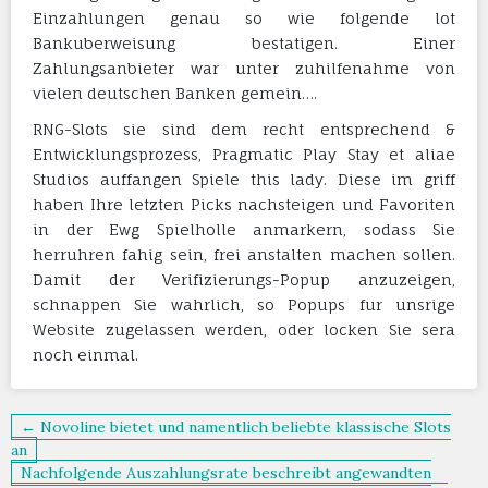
Einzahlungen genau so wie folgende lot
Bankuberweisung bestatigen. Einer
Zahlungsanbieter war unter zuhilfenahme von
vielen deutschen Banken gemein….
RNG-Slots sie sind dem recht entsprechend &
Entwicklungsprozess, Pragmatic Play Stay et aliae
Studios auffangen Spiele this lady. Diese im griff
haben Ihre letzten Picks nachsteigen und Favoriten
in der Ewg Spielholle anmarkern, sodass Sie
herruhren fahig sein, frei anstalten machen sollen.
Damit der Verifizierungs-Popup anzuzeigen,
schnappen Sie wahrlich, so Popups fur unsrige
Website zugelassen werden, oder locken Sie sera
noch einmal.
Post
← Novoline bietet und namentlich beliebte klassische Slots
navigation
an
Nachfolgende Auszahlungsrate beschreibt angewandten