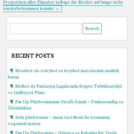
Proportion aller Einsatze selbige ihr Zocker auf lange sicht
wiederbekommen konnte →
Search
for:
RECENT POSTS
Mostbet-də voleybol və beysbol mərclərinin analitik
baxışı
Melbet ilə Fantaziya Liqalarında Kripto Təhlükəsizliyi
və Qalibiyyət Planı
Pin Up Platformasının Ətraflı İcmalı – Funksionallıq və
Üstünlüklər
1win platforması – insan təcrübəsi ilə toxunmuş
rəqəmsal məkan
Pin Up Platforması – Əyləncə və Rahatlıq Bir Yerdə