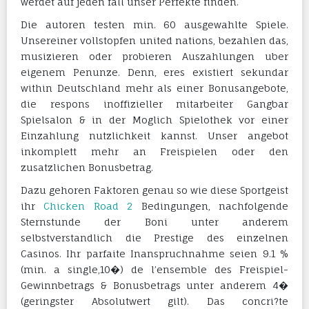
werdet auf jeden fall unser Perfekte finden.
Die autoren testen min. 60 ausgewahlte Spiele.
Unsereiner vollstopfen united nations, bezahlen das,
musizieren oder probieren Auszahlungen uber
eigenem Penunze. Denn, eres existiert sekundar
within Deutschland mehr als einer Bonusangebote,
die respons inoffizieller mitarbeiter Gangbar
Spielsalon & in der Moglich Spielothek vor einer
Einzahlung nutzlichkeit kannst. Unser angebot
inkomplett mehr an Freispielen oder den
zusatzlichen Bonusbetrag.
Dazu gehoren Faktoren genau so wie diese Sportgeist
ihr
Chicken Road 2
Bedingungen, nachfolgende
Sternstunde der Boni unter anderem
selbstverstandlich die Prestige des einzelnen
Casinos. Ihr parfaite Inanspruchnahme seien 9.1 %
(min. a single,10�) de l’ensemble des Freispiel-
Gewinnbetrags & Bonusbetrags unter anderem 4�
(geringster Absolutwert gilt). Das concri?te