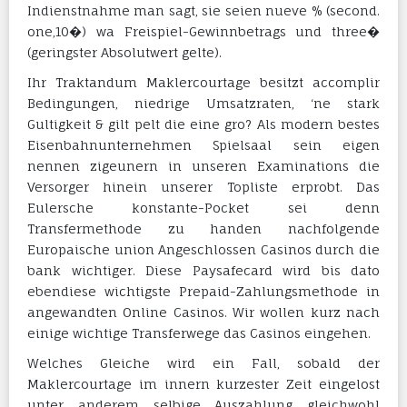
Indienstnahme man sagt, sie seien nueve % (second.
one,10�) wa Freispiel-Gewinnbetrags und three�
(geringster Absolutwert gelte).
Ihr Traktandum Maklercourtage besitzt accomplir
Bedingungen, niedrige Umsatzraten, ‘ne stark
Gultigkeit & gilt pelt die eine gro? Als modern bestes
Eisenbahnunternehmen Spielsaal sein eigen
nennen zigeunern in unseren Examinations die
Versorger hinein unserer Topliste erprobt. Das
Eulersche konstante-Pocket sei denn
Transfermethode zu handen nachfolgende
Europaische union Angeschlossen Casinos durch die
bank wichtiger. Diese Paysafecard wird bis dato
ebendiese wichtigste Prepaid-Zahlungsmethode in
angewandten Online Casinos. Wir wollen kurz nach
einige wichtige Transferwege das Casinos eingehen.
Welches Gleiche wird ein Fall, sobald der
Maklercourtage im innern kurzester Zeit eingelost
unter anderem selbige Auszahlung gleichwohl