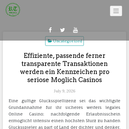
Skip
to
content
Uncategorized
Effiziente, passende ferner
transparente Transaktionen
werden ein Kennzeichen pro
seriose Moglich Casinos
July 9, 2026
Eine gultige Glucksspiellizenz sei das wichtigste
Grundannahme fur ihr sicheres weiters legales
Online Casino; nachfolgende Erlaubnisschein
ermoglicht intensiv einen hochsten Sturz zu handen
Glucksspieler as part of Land der dichter und denker.