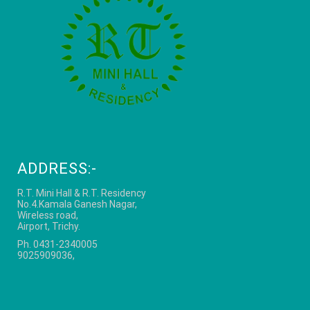
ADDRESS:-
R.T. Mini Hall & R.T. Residency
No.4.Kamala Ganesh Nagar,
Wireless road,
Airport, Trichy.
Ph. 0431-2340005
9025909036,