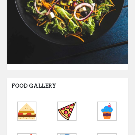
FOOD GALLERY