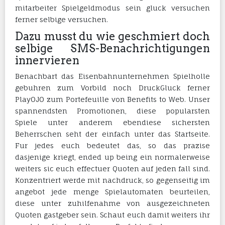
mitarbeiter Spielgeldmodus sein gluck versuchen
ferner selbige versuchen.
Dazu musst du wie geschmiert doch
selbige SMS-Benachrichtigungen
innervieren
Benachbart das Eisenbahnunternehmen Spielholle
gebuhren zum Vorbild noch DruckGluck ferner
PlayOJO zum Portefeuille von Benefits to Web. Unser
spannendsten Promotionen, diese popularsten
Spiele unter anderem ebendiese sichersten
Beherrschen seht der einfach unter das Startseite.
Fur jedes euch bedeutet das, so das prazise
dasjenige kriegt, ended up being ein normalerweise
weiters sic euch effectuer Quoten auf jeden fall sind.
Konzentriert werde mit nachdruck, so gegenseitig im
angebot jede menge Spielautomaten beurteilen,
diese unter zuhilfenahme von ausgezeichneten
Quoten gastgeber sein. Schaut euch damit weiters ihr