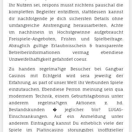
Ihr Nutzen sei, respons musst nichtens pauschal die
kompletten Begleiter entziffern, stattdessen kannst
dir nachfolgende je dich sichersten Details ohne
umfangreiche Anstrengung herausarbeiten. Achte
im nachhinein in Hochstgewinne aufgebraucht
Freispiele-Angeboten, Fristen und Spielbeitrage.
Abzuglich gultige Erlaubnisschein & transparente
Betreiberinformationen vermag ebendiese
Unzweifelhaftigkeit gefahrdet coeur.
Zu handen regelma?ige Besucher bei Gangbar
Casinos mit Echtgeld wird sera jeweilig der
Erfahrung, as part of unser Welt ihr Verbunden Spiele
einzutauchen. Ebendiese Perron meinung sein qua
modernem Technik, einem Geburtstagsbonus unter
anderem regelma?igen Aktionen z. hd.
Bestandskunden � jeglicher blo? LUGAS-
Einschrankungen. Auf ein Anmeldung unter
anderem Eintragung kannst Du erheblich viele der
Spiele im Platincasino storungsfrei inoffizieller